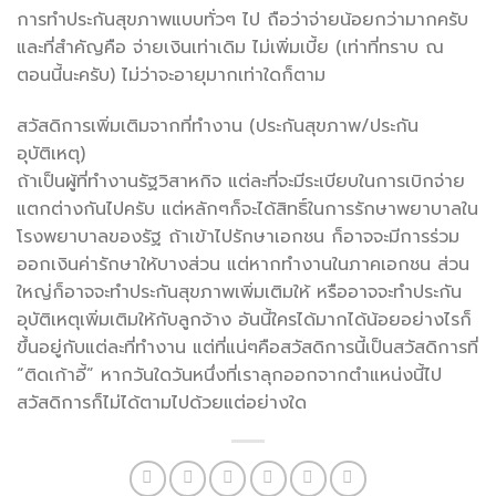
การทำประกันสุขภาพแบบทั่วๆ ไป ถือว่าจ่ายน้อยกว่ามากครับ
และที่สำคัญคือ จ่ายเงินเท่าเดิม ไม่เพิ่มเบี้ย (เท่าที่ทราบ ณ
ตอนนี้นะครับ) ไม่ว่าจะอายุมากเท่าใดก็ตาม
สวัสดิการเพิ่มเติมจากที่ทำงาน (ประกันสุขภาพ/ประกัน
อุบัติเหตุ)
ถ้าเป็นผู้ที่ทำงานรัฐวิสาหกิจ แต่ละที่จะมีระเบียบในการเบิกจ่าย
แตกต่างกันไปครับ แต่หลักๆก็จะได้สิทธิ์ในการรักษาพยาบาลใน
โรงพยาบาลของรัฐ ถ้าเข้าไปรักษาเอกชน ก็อาจจะมีการร่วม
ออกเงินค่ารักษาให้บางส่วน แต่หากทำงานในภาคเอกชน ส่วน
ใหญ่ก็อาจจะทำประกันสุขภาพเพิ่มเติมให้ หรืออาจจะทำประกัน
อุบัติเหตุเพิ่มเติมให้กับลูกจ้าง อันนี้ใครได้มากได้น้อยอย่างไรก็
ขึ้นอยู่กับแต่ละที่ทำงาน แต่ที่แน่ๆคือสวัสดิการนี้เป็นสวัสดิการที่
“ติดเก้าอี้” หากวันใดวันหนึ่งที่เราลุกออกจากตำแหน่งนี้ไป
สวัสดิการก็ไม่ได้ตามไปด้วยแต่อย่างใด