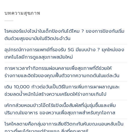
บทความสุขภาพ
โรคเฮอร์แปงไจน่าในเด็กป้องกันได้ไหม ? ของการป้องกันเริ่ม
ต้นด้วยสุขอนามัยในชีวิตประจำวัน
อุปกรณ์ทางการแพทย์ที่รองรับ 5G มีแบบบ้าง ? ยุคใหม่ของ
เทคโนโลยีการดูแลสุขภาพสมัยใหม่
การหาเวลาทำกิจกรรมผ่อนคลายเพื่อสุขภาพที่ดีช่วยให้
ร่างกายและจิตใจของคุณฟื้นตัวจากความกดดันในแต่ละวัน
เดิน 10,000 ก้าวต่อวันเป็นวิธีในการเพิ่มการเผาผลาญและ
ช่วยลดน้ำหนักไม่สร้างความเครียดให้ร่างกายเกินไป
เค้กกล้วยหอมข้าวโอ๊ตไร้แป้งเนื้อสัมผัสที่นุ่มชุ่มชื้นและเพิ่ม
ปริมาณใยอาหาร ของหวานเพื่อสุขภาพสำหรับทุกโอกาส
โรคไหลตายคือกลุ่มอาการเสียชีวิตกะทันหันขณะนอนหลับเป็น
ภาวะที่พบได้ยากแต่ร้ายแรง สิ่งที่คุณควรรู้