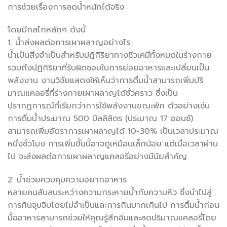
การช่วยเรื่องการลดน้ำหนักได้จริง
โดยมีกลไกหลักๆ ดังนี้
1. น้ำส่งผลต่อการเผาผลาญอย่างไร
น้ำเป็นสิ่งจำเป็นสำหรับปฏิกิริยาทางชีวเคมีทั้งหมดในร่างกาย
รวมถึงปฏิกิริยาที่รับผิดชอบในการย่อยอาหารและเปลี่ยนเป็น
พลังงาน งานวิจัยแสดงให้เห็นว่าการดื่มน้ำสามารถเพิ่มปริ
มาณแคลอรี่ที่ร่างกายเผาผลาญได้ชั่วคราว ซึ่งเป็น
ปรากฏการณ์ที่เรียกว่าการใช้พลังงานขณะพัก ตัวอย่างเช่น
การดื่มน้ำประมาณ 500 มิลลิลิตร (ประมาณ 17 ออนซ์)
สามารถเพิ่มอัตราการเผาผลาญได้ 10-30% เป็นเวลาประมาณ
หนึ่งชั่วโมง การเพิ่มขึ้นนี้อาจดูเหมือนเล็กน้อย แต่เมื่อเวลาผ่าน
ไป จะส่งผลต่อการเผาผลาญแคลอรี่อย่างมีนัยสำคัญ
2. น้ำช่วยควบคุมความอยากอาหาร
หลายคนสับสนระหว่างความกระหายน้ำกับความหิว ซึ่งนำไปสู่
การกินจุบจิบโดยไม่จำเป็นและการกินมากเกินไป การดื่มน้ำก่อน
มื้ออาหารสามารถช่วยให้คุณรู้สึกอิ่มและลดปริมาณแคลอรี่โดย