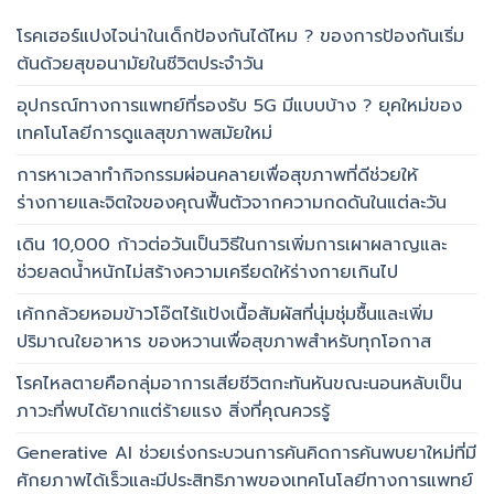
โรคเฮอร์แปงไจน่าในเด็กป้องกันได้ไหม ? ของการป้องกันเริ่ม
ต้นด้วยสุขอนามัยในชีวิตประจำวัน
อุปกรณ์ทางการแพทย์ที่รองรับ 5G มีแบบบ้าง ? ยุคใหม่ของ
เทคโนโลยีการดูแลสุขภาพสมัยใหม่
การหาเวลาทำกิจกรรมผ่อนคลายเพื่อสุขภาพที่ดีช่วยให้
ร่างกายและจิตใจของคุณฟื้นตัวจากความกดดันในแต่ละวัน
เดิน 10,000 ก้าวต่อวันเป็นวิธีในการเพิ่มการเผาผลาญและ
ช่วยลดน้ำหนักไม่สร้างความเครียดให้ร่างกายเกินไป
เค้กกล้วยหอมข้าวโอ๊ตไร้แป้งเนื้อสัมผัสที่นุ่มชุ่มชื้นและเพิ่ม
ปริมาณใยอาหาร ของหวานเพื่อสุขภาพสำหรับทุกโอกาส
โรคไหลตายคือกลุ่มอาการเสียชีวิตกะทันหันขณะนอนหลับเป็น
ภาวะที่พบได้ยากแต่ร้ายแรง สิ่งที่คุณควรรู้
Generative AI ช่วยเร่งกระบวนการค้นคิดการค้นพบยาใหม่ที่มี
ศักยภาพได้เร็วและมีประสิทธิภาพของเทคโนโลยีทางการแพทย์