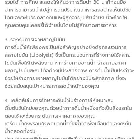
รวมได้ การศึกษาแสดงให้เห็นว่าการดื่มน้ำ 30 นาทีก่อนมื้อ
อาหารสามารถนำไปสู่การลดปริมาณอาหารลงอย่างเห็นได้ชัด
โดยเฉพาะในวัยกลางคนและผู้สูงอายุ นิสัยง่ายๆ นี้จะช่วยให้
คุณควบคุมแคลอรี่ได้ง่ายขึ้นโดยไม่รู้สึกขาดสารอาหาร
3. รองรับการเผาผลาญไขมัน
การดื่มน้ำให้เพียงพอเป็นสิ่งสำคัญอย่างยิ่งต่อกระบวนการ
สลายไขมัน (Lipolysis) ซึ่งเป็นกระบวนการที่ร่างกายใช้สลาย
ไขมันเพื่อให้ได้พลังงาน หากร่างกายขาดน้ำ ร่างกายจะเผา
ผลาญไขมันสะสมได้อย่างมีประสิทธิภาพ การดื่มน้ำเป็นประจำจะ
ช่วยให้ร่างกายเผาผลาญไขมันได้อย่างมีประสิทธิภาพ ซึ่งจะ
ช่วยสนับสนุนเป้าหมายการลดน้ำหนักของคุณ
4. เคล็ดลับในการรักษาระดับน้ำในร่างกายให้เหมาะสม
เริ่มต้นวันใหม่ของคุณด้วยน้ำ:การดื่มน้ำหนึ่งแก้วเป็นสิ่งแรกใน
ตอนเช้าจะช่วยกระตุ้นการเผาผลาญของคุณ
เตรียมน้ำให้พร้อมใช้:พกขวดน้ำที่ใช้ซ้ำได้เพื่อเตือนตัวเองให้ดื่ม
น้ำตลอดทั้งวัน