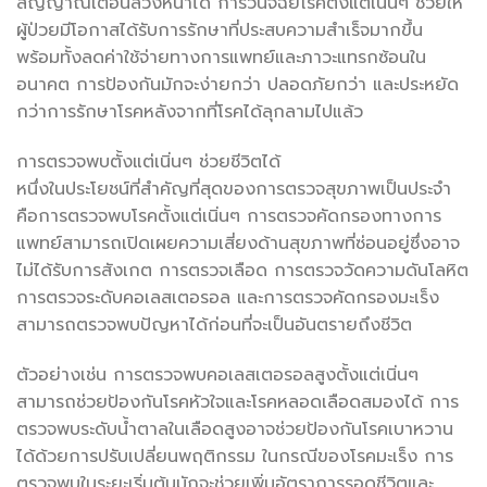
สัญญาณเตือนล่วงหน้าได้ การวินิจฉัยโรคตั้งแต่เนิ่นๆ ช่วยให้
ผู้ป่วยมีโอกาสได้รับการรักษาที่ประสบความสำเร็จมากขึ้น
พร้อมทั้งลดค่าใช้จ่ายทางการแพทย์และภาวะแทรกซ้อนใน
อนาคต การป้องกันมักจะง่ายกว่า ปลอดภัยกว่า และประหยัด
กว่าการรักษาโรคหลังจากที่โรคได้ลุกลามไปแล้ว
การตรวจพบตั้งแต่เนิ่นๆ ช่วยชีวิตได้
หนึ่งในประโยชน์ที่สำคัญที่สุดของการตรวจสุขภาพเป็นประจำ
คือการตรวจพบโรคตั้งแต่เนิ่นๆ การตรวจคัดกรองทางการ
แพทย์สามารถเปิดเผยความเสี่ยงด้านสุขภาพที่ซ่อนอยู่ซึ่งอาจ
ไม่ได้รับการสังเกต การตรวจเลือด การตรวจวัดความดันโลหิต
การตรวจระดับคอเลสเตอรอล และการตรวจคัดกรองมะเร็ง
สามารถตรวจพบปัญหาได้ก่อนที่จะเป็นอันตรายถึงชีวิต
ตัวอย่างเช่น การตรวจพบคอเลสเตอรอลสูงตั้งแต่เนิ่นๆ
สามารถช่วยป้องกันโรคหัวใจและโรคหลอดเลือดสมองได้ การ
ตรวจพบระดับน้ำตาลในเลือดสูงอาจช่วยป้องกันโรคเบาหวาน
ได้ด้วยการปรับเปลี่ยนพฤติกรรม ในกรณีของโรคมะเร็ง การ
ตรวจพบในระยะเริ่มต้นมักจะช่วยเพิ่มอัตราการรอดชีวิตและ