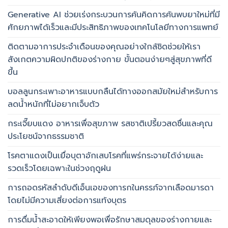
Generative AI ช่วยเร่งกระบวนการค้นคิดการค้นพบยาใหม่ที่มี
ศักยภาพได้เร็วและมีประสิทธิภาพของเทคโนโลยีทางการแพทย์
ติดตามอาการประจำเดือนของคุณอย่างใกล้ชิดช่วยให้เรา
สังเกตความผิดปกติของร่างกาย ขั้นตอนง่ายๆสู่สุขภาพที่ดี
ขึ้น
บอลลูนกระเพาะอาหารแบบกลืนได้ทางออกสมัยใหม่สำหรับการ
ลดน้ำหนักที่ไม่อยากเจ็บตัว
กระเจี๊ยบแดง อาหารเพื่อสุขภาพ รสชาติเปรี้ยวสดชื่นและคุณ
ประโยชน์จากธรรมชาติ
โรคตาแดงเป็นเยื่อบุตาอักเสบโรคที่แพร่กระจายได้ง่ายและ
รวดเร็วโดยเฉพาะในช่วงฤดูฝน
การถอดรหัสลำดับดีเอ็นเอของทารกในครรภ์จากเลือดมารดา
โดยไม่มีความเสี่ยงต่อการแท้งบุตร
การดื่มน้ำสะอาดให้เพียงพอเพื่อรักษาสมดุลของร่างกายและ