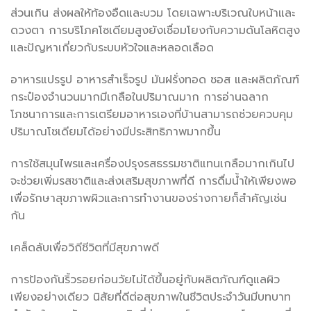
ส่วนเกิน ส่งผลให้ท้องอืดและบวม โดยเฉพาะบริเวณใบหน้าและ
ดวงตา การบริโภคโซเดียมสูงยังเชื่อมโยงกับความดันโลหิตสูง
และปัญหาเกี่ยวกับระบบหัวใจและหลอดเลือด
อาหารแปรรูป อาหารสำเร็จรูป มันฝรั่งทอด ซอส และผลิตภัณฑ์
กระป๋องจำนวนมากมีเกลือในปริมาณมาก การอ่านฉลาก
โภชนาการและการเตรียมอาหารเองที่บ้านสามารถช่วยควบคุม
ปริมาณโซเดียมได้อย่างมีประสิทธิภาพมากขึ้น
การใช้สมุนไพรและเครื่องปรุงรสธรรมชาติแทนเกลือมากเกินไป
จะช่วยเพิ่มรสชาติและส่งเสริมสุขภาพที่ดี การดื่มน้ำให้เพียงพอ
เพื่อรักษาสุขภาพผิวและการทำงานของร่างกายก็สำคัญเช่น
กัน
เคล็ดลับเพื่อวิถีชีวิตที่มีสุขภาพดี
การป้องกันริ้วรอยก่อนวัยไม่ได้ขึ้นอยู่กับผลิตภัณฑ์ดูแลผิว
เพียงอย่างเดียว นิสัยที่ดีต่อสุขภาพในชีวิตประจำวันมีบทบาท