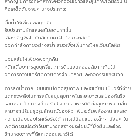
สำคัญในการรักษาสภาพผิวที่อ่อนเยาว์และสุขภาพโดยรวม นี่
คือเคล็ดลับง่ายๆ บางประการ:
ดื่มน้ำให้เพียงพอทุกวัน
รับประทานผักและผลไม้สดมากขึ้น
เลือกธัญพืชไม่ขัดสีแทนคาร์โบไฮเดรตขัดสี
ออกกำลังกายอย่างสม่ำเสมอเพื่อเพิ่มการไหลเวียนโลหิต
นอนหลับให้เพียงพอทุกคืน
หลีกเลี่ยงการสูบบุหรี่และการดื่มแอลกอฮอล์มากเกินไป
จัดการความเครียดด้วยการผ่อนคลายและกิจกรรมเชิงบวก
การลดน้ำตาล ไขมันที่ไม่ดีต่อสุขภาพ และโซเดียม เป็นวิธีที่ง่าย
แต่ทรงพลังในการสนับสนุนสุขภาพในระยะยาวและป้องกันริ้ว
รอยก่อนวัย การเลือกรับประทานอาหารที่ดีต่อสุขภาพมากขึ้น
สามารถปรับปรุงรูปลักษณ์ของผิว เพิ่มระดับพลังงาน และลด
ความเสี่ยงของโรคเรื้อรังได้ การเปลี่ยนแปลงเล็กๆ น้อยๆ ใน
พฤติกรรมประจำวันสามารถสร้างประโยชน์ที่ยั่งยืนและช่วย
รักษาสุขภาพที่ดีและดูอ่อนเยาว์ได้