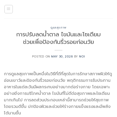
Skip
to
content
ดูแลสุขภาพ
การปรับลดน้ำตาล ไขมันและโซเดียม
ช่วยเพื่อป้องกันริ้วรอยก่อนวัย
POSTED ON
MAY 30, 2026
BY
NOI
การดูแลสุขภาพเป็นหนึ่งในวิธีที่ดีที่สุดในการรักษาสภาพผิวให้ดู
อ่อนเยาว์และป้องกันริ้วรอยก่อนวัย พฤติกรรมการรับประทาน
อาหารในแต่ละวันมีผลกระทบอย่างมากต่อร่างกาย โดยเฉพาะ
อย่างยิ่งการบริโภคน้ำตาล ไขมันที่ไม่ดีต่อสุขภาพและโซเดียม
มากเกินไป การลดส่วนประกอบเหล่านี้สามารถช่วยให้สุขภาพ
โดยรวมดีขึ้น ปกป้องผิวและช่วยให้ร่างกายแข็งแรงและมีพลัง
ได้นานขึ้น