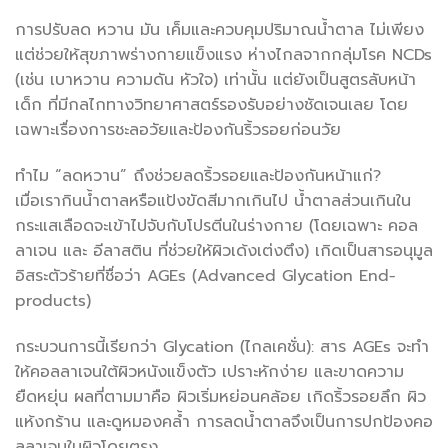
การปรับลด หวาน มัน เค็มและควบคุมปริมาณน้ำตาล ไม่เพียง
แต่ช่วยให้สุขภาพร่างกายแข็งแรง ห่างไกลจากกลุ่มโรค NCDs
(เช่น เบาหวาน ความดัน หัวใจ) เท่านั้น แต่ยังเป็นสูตรลับหน้า
เด็ก ที่มีกลไกทางวิทยาศาสตร์รองรับอย่างชัดเจนเลย โดย
เฉพาะเรื่องการชะลอวัยและป้องกันริ้วรอยก่อนวัย
ทำไม “ลดหวาน” ถึงช่วยลดริ้วรอยและป้องกันหน้าแก่?
เมื่อเรากินน้ำตาลหรือแป้งขัดสีมากเกินไป น้ำตาลส่วนเกินใน
กระแสเลือดจะเข้าไปจับกับโปรตีนในร่างกาย (โดยเฉพาะ คอล
ลาเจน และ อีลาสติน ที่ช่วยให้ผิวเด้งเต่งตึง) เกิดเป็นสารอนุมูล
อิสระตัวร้ายที่ชื่อว่า AGEs (Advanced Glycation End-
products)
กระบวนการนี้เรียกว่า Glycation (ไกลเคชั่น): สาร AGEs จะทำ
ให้คอลลาเจนใต้ผิวหนังแข็งตัว เปราะหักง่าย และขาดความ
ยืดหยุ่น ผลที่ตามมาคือ ผิวเริ่มหย่อนคล้อย เกิดริ้วรอยลึก ผิว
แห้งกร้าน และดูหมองคล้ำ การลดน้ำตาลจึงเป็นการปกป้องคอ
ลลาเจนในผิวโดยตรง