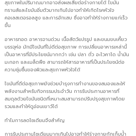
สุขภาพในปริมาณมากอาจส่งผลเสียต่อร่างกายได้ ไขมัน
ทรานส์และไขมันอิ่มตัวมากเกินไปอาจทำให้เกิดโรคหัวใจ
คอเลสเตอรอลสูง และการอักเสบ ซึ่งอาจทำให้ร่างกายแก่เร็ว
ขึ้น
อาหารทอด อาหารจานด่วน เนื้อสัตว์แปรรูป และขนมขบเคี้ยว
บรรจุห่อ มักมีไขมันที่ไม่ดีต่อสุขภาพ การเปลี่ยนอาหารเหล่านี้
เป็นอาหารที่มีประโยชน์มากกว่า เช่น ปลา ถั่ว อะโวคาโด น้ำมัน
มะกอก และเมล็ดพืช สามารถให้สารอาหารที่เป็นประโยชน์ต่อ
ความชุ่มชื้นของผิวและสุขภาพหัวใจได้
ไขมันที่ดีต่อสุขภาพยังช่วยบำรุงการทำงานของสมองและให้
พลังงานสำหรับกิจกรรมประจำวัน การรับประทานอาหารที่
สมดุลด้วยไขมันชนิดที่เหมาะสมสามารถปรับปรุงสุขภาพโดย
รวมและทำให้ดูอ่อนเยาว์ได้
ทำไมการลดโซเดียมจึงสำคัญ
การรับประทานโซเดียมมากเกินไปอาจทำให้ร่างกายกักเก็บน้ำ