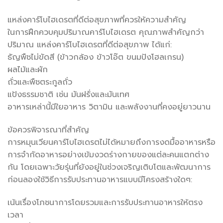
แหล่งคาร์โบไฮเดรตที่ดีต่อสุขภาพที่ควรให้ความสำคัญ
ในการฝึกควบคุมปริมาณคาร์โบไฮเดรต คุณภาพสำคัญกว่า
ปริมาณ แหล่งคาร์โบไฮเดรตที่ดีต่อสุขภาพ ได้แก่:
ธัญพืชไม่ขัดสี (ข้าวกล้อง ข้าวโอ๊ต ขนมปังโฮลเกรน)
ผลไม้และผัก
ถั่วและพืชตระกูลถั่ว
แป้งธรรมชาติ เช่น มันฝรั่งและมันเทศ
อาหารเหล่านี้มีใยอาหาร วิตามิน และพลังงานที่คงอยู่ยาวนาน
ข้อควรพิจารณาที่สำคัญ
การหมุนเวียนคาร์โบไฮเดรตไม่ได้หมายถึงการงดมื้ออาหารหรือ
การจำกัดอาหารอย่างเข้มงวดร่างกายของแต่ละคนแตกต่าง
กัน โดยเฉพาะวัยรุ่นที่ยังอยู่ในช่วงเจริญเติบโตและพัฒนาการ
ก่อนลองใช้วิธีการรับประทานอาหารแบบมีโครงสร้างใดๆ:
เน้นเรื่องโภชนาการโดยรวมและการรับประทานอาหารให้ตรง
เวลา