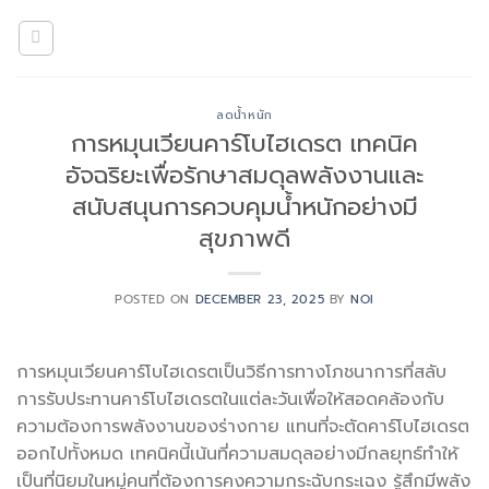
Skip
to
content
ลดน้ำหนัก
การหมุนเวียนคาร์โบไฮเดรต เทคนิค
อัจฉริยะเพื่อรักษาสมดุลพลังงานและ
สนับสนุนการควบคุมน้ำหนักอย่างมี
สุขภาพดี
POSTED ON
DECEMBER 23, 2025
BY
NOI
การหมุนเวียนคาร์โบไฮเดรตเป็นวิธีการทางโภชนาการที่สลับ
การรับประทานคาร์โบไฮเดรตในแต่ละวันเพื่อให้สอดคล้องกับ
ความต้องการพลังงานของร่างกาย แทนที่จะตัดคาร์โบไฮเดรต
ออกไปทั้งหมด เทคนิคนี้เน้นที่ความสมดุลอย่างมีกลยุทธ์ทำให้
เป็นที่นิยมในหมู่คนที่ต้องการคงความกระฉับกระเฉง รู้สึกมีพลัง