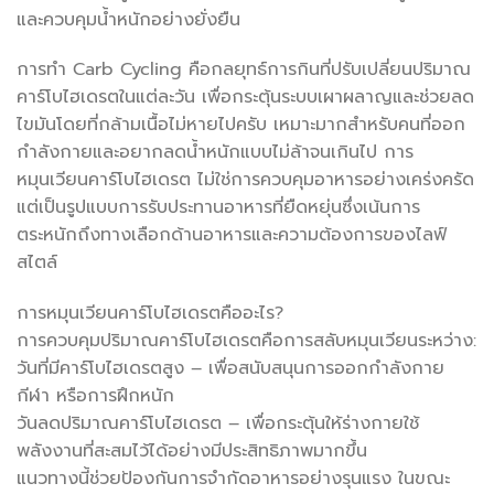
และควบคุมน้ำหนักอย่างยั่งยืน
การทำ Carb Cycling คือกลยุทธ์การกินที่ปรับเปลี่ยนปริมาณ
คาร์โบไฮเดรตในแต่ละวัน เพื่อกระตุ้นระบบเผาผลาญและช่วยลด
ไขมันโดยที่กล้ามเนื้อไม่หายไปครับ เหมาะมากสำหรับคนที่ออก
กำลังกายและอยากลดน้ำหนักแบบไม่ล้าจนเกินไป การ
หมุนเวียนคาร์โบไฮเดรต ไม่ใช่การควบคุมอาหารอย่างเคร่งครัด
แต่เป็นรูปแบบการรับประทานอาหารที่ยืดหยุ่นซึ่งเน้นการ
ตระหนักถึงทางเลือกด้านอาหารและความต้องการของไลฟ์
สไตล์
การหมุนเวียนคาร์โบไฮเดรตคืออะไร?
การควบคุมปริมาณคาร์โบไฮเดรตคือการสลับหมุนเวียนระหว่าง:
วันที่มีคาร์โบไฮเดรตสูง – เพื่อสนับสนุนการออกกำลังกาย
กีฬา หรือการฝึกหนัก
วันลดปริมาณคาร์โบไฮเดรต – เพื่อกระตุ้นให้ร่างกายใช้
พลังงานที่สะสมไว้ได้อย่างมีประสิทธิภาพมากขึ้น
แนวทางนี้ช่วยป้องกันการจำกัดอาหารอย่างรุนแรง ในขณะ