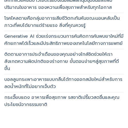
เค้กกล้วยหอมข้าวโอ๊ตไร้แป้งเนื้อสัมผัสที่นุ่มชุ่มชื้นและเพิ่ม
ปริมาณใยอาหาร ของหวานเพื่อสุขภาพสำหรับทุกโอกาส
โรคไหลตายคือกลุ่มอาการเสียชีวิตกะทันหันขณะนอนหลับเป็น
ภาวะที่พบได้ยากแต่ร้ายแรง สิ่งที่คุณควรรู้
Generative AI ช่วยเร่งกระบวนการค้นคิดการค้นพบยาใหม่ที่มี
ศักยภาพได้เร็วและมีประสิทธิภาพของเทคโนโลยีทางการแพทย์
ติดตามอาการประจำเดือนของคุณอย่างใกล้ชิดช่วยให้เรา
สังเกตความผิดปกติของร่างกาย ขั้นตอนง่ายๆสู่สุขภาพที่ดี
ขึ้น
บอลลูนกระเพาะอาหารแบบกลืนได้ทางออกสมัยใหม่สำหรับการ
ลดน้ำหนักที่ไม่อยากเจ็บตัว
กระเจี๊ยบแดง อาหารเพื่อสุขภาพ รสชาติเปรี้ยวสดชื่นและคุณ
ประโยชน์จากธรรมชาติ