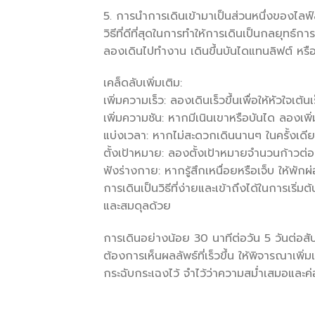
5. การนำการเดินเข้ามาเป็นส่วนหนึ่งของไล
วิธีที่ดีที่สุดในการทำให้การเดินเป็นกลยุทธ์
ลองเดินไปทำงาน เดินขึ้นบันไดแทนลิฟต์ หรื
เคล็ดลับเพิ่มเติม:
เพิ่มความเร็ว: ลองเดินเร็วขึ้นเพื่อให้หัวใจเต
เพิ่มความชัน: หากมีเนินเขาหรือบันได ลองเพ
แบ่งเวลา: หากไม่สะดวกเดินนานๆ ในครั้งเดียว
ตั้งเป้าหมาย: ลองตั้งเป้าหมายจำนวนก้าวต่อว
ฟังร่างกาย: หากรู้สึกเหนื่อยหรือเจ็บ ให้พักผ
การเดินเป็นวิธีที่ง่ายและเข้าถึงได้ในการเริ
และสมดุลด้วย
การเดินอย่างน้อย 30 นาทีต่อวัน 5 วันต่อสั
ต้องการเห็นผลลัพธ์ที่เร็วขึ้น ให้พิจารณาเพิ
กระฉับกระเฉงไว้ จำไว้ว่าความสม่ำเสมอและค่