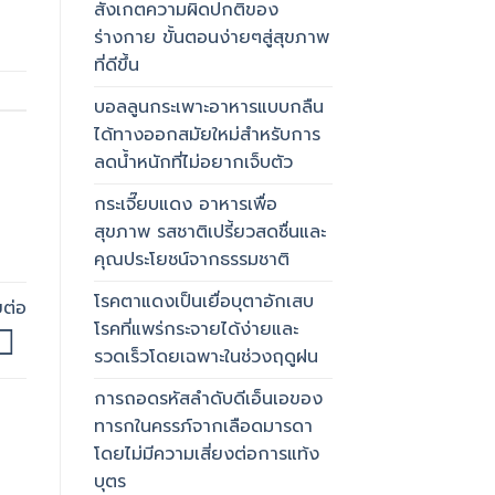
สังเกตความผิดปกติของ
ร่างกาย ขั้นตอนง่ายๆสู่สุขภาพ
ที่ดีขึ้น
บอลลูนกระเพาะอาหารแบบกลืน
ได้ทางออกสมัยใหม่สำหรับการ
ลดน้ำหนักที่ไม่อยากเจ็บตัว
กระเจี๊ยบแดง อาหารเพื่อ
สุขภาพ รสชาติเปรี้ยวสดชื่นและ
คุณประโยชน์จากธรรมชาติ
โรคตาแดงเป็นเยื่อบุตาอักเสบ
ยต่อ
โรคที่แพร่กระจายได้ง่ายและ
รวดเร็วโดยเฉพาะในช่วงฤดูฝน
การถอดรหัสลำดับดีเอ็นเอของ
ทารกในครรภ์จากเลือดมารดา
โดยไม่มีความเสี่ยงต่อการแท้ง
บุตร