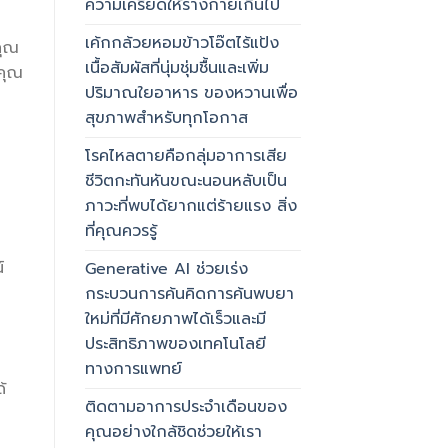
ความเครียดให้ร่างกายเกินไป
เค้กกล้วยหอมข้าวโอ๊ตไร้แป้ง
คุณ
เนื้อสัมผัสที่นุ่มชุ่มชื้นและเพิ่ม
งคุณ
ปริมาณใยอาหาร ของหวานเพื่อ
สุขภาพสำหรับทุกโอกาส
โรคไหลตายคือกลุ่มอาการเสีย
ชีวิตกะทันหันขณะนอนหลับเป็น
ภาวะที่พบได้ยากแต่ร้ายแรง สิ่ง
ที่คุณควรรู้
์
Generative AI ช่วยเร่ง
กระบวนการค้นคิดการค้นพบยา
ใหม่ที่มีศักยภาพได้เร็วและมี
ประสิทธิภาพของเทคโนโลยี
ทางการแพทย์
้
ติดตามอาการประจำเดือนของ
คุณอย่างใกล้ชิดช่วยให้เรา