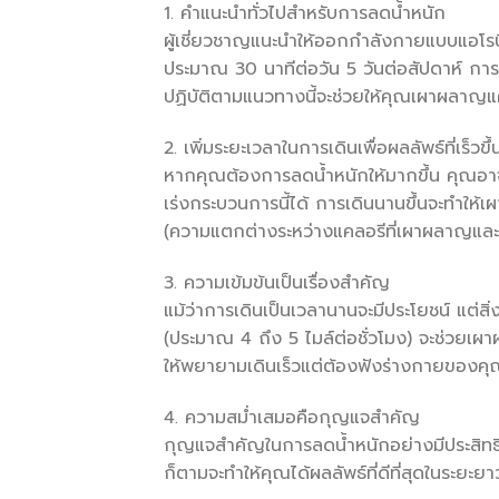
1. คำแนะนำทั่วไปสำหรับการลดน้ำหนัก
ผู้เชี่ยวชาญแนะนำให้ออกกำลังกายแบบแอโรบิก
ประมาณ 30 นาทีต่อวัน 5 วันต่อสัปดาห์ การ
ปฏิบัติตามแนวทางนี้จะช่วยให้คุณเผาผลาญแ
2. เพิ่มระยะเวลาในการเดินเพื่อผลลัพธ์ที่เร็วขึ้
หากคุณต้องการลดน้ำหนักให้มากขึ้น คุณอาจ
เร่งกระบวนการนี้ได้ การเดินนานขึ้นจะทำให้
(ความแตกต่างระหว่างแคลอรีที่เผาผลาญและแ
3. ความเข้มข้นเป็นเรื่องสำคัญ
แม้ว่าการเดินเป็นเวลานานจะมีประโยชน์ แต่ส
(ประมาณ 4 ถึง 5 ไมล์ต่อชั่วโมง) จะช่วย
ให้พยายามเดินเร็วแต่ต้องฟังร่างกายของคุ
4. ความสม่ำเสมอคือกุญแจสำคัญ
กุญแจสำคัญในการลดน้ำหนักอย่างมีประสิทธิผ
ก็ตามจะทำให้คุณได้ผลลัพธ์ที่ดีที่สุดในระยะย