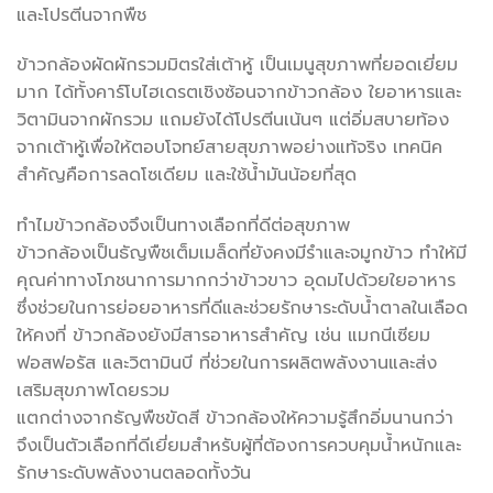
และโปรตีนจากพืช
ข้าวกล้องผัดผักรวมมิตรใส่เต้าหู้ เป็นเมนูสุขภาพที่ยอดเยี่ยม
มาก ได้ทั้งคาร์โบไฮเดรตเชิงซ้อนจากข้าวกล้อง ใยอาหารและ
วิตามินจากผักรวม แถมยังได้โปรตีนเน้นๆ แต่อิ่มสบายท้อง
จากเต้าหู้เพื่อให้ตอบโจทย์สายสุขภาพอย่างแท้จริง เทคนิค
สำคัญคือการลดโซเดียม และใช้น้ำมันน้อยที่สุด
ทำไมข้าวกล้องจึงเป็นทางเลือกที่ดีต่อสุขภาพ
ข้าวกล้องเป็นธัญพืชเต็มเมล็ดที่ยังคงมีรำและจมูกข้าว ทำให้มี
คุณค่าทางโภชนาการมากกว่าข้าวขาว อุดมไปด้วยใยอาหาร
ซึ่งช่วยในการย่อยอาหารที่ดีและช่วยรักษาระดับน้ำตาลในเลือด
ให้คงที่ ข้าวกล้องยังมีสารอาหารสำคัญ เช่น แมกนีเซียม
ฟอสฟอรัส และวิตามินบี ที่ช่วยในการผลิตพลังงานและส่ง
เสริมสุขภาพโดยรวม
แตกต่างจากธัญพืชขัดสี ข้าวกล้องให้ความรู้สึกอิ่มนานกว่า
จึงเป็นตัวเลือกที่ดีเยี่ยมสำหรับผู้ที่ต้องการควบคุมน้ำหนักและ
รักษาระดับพลังงานตลอดทั้งวัน