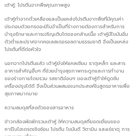
เต้าหู้: โปรตีนจากพืชคุณภาพสูง
เต้าหู้ทำจากถั่วเหลืองและเป็นแหล่งโปรตีนจากพืชที่มีคุณค่า
ประกอบด้วยกรดอะมิโนจำเป็นที่ร่างกายต้องการสำหรับการ
บำรุงรักษาและการเจริญเติบโตของกล้ามเนื้อ เต้าหู้มีไขมันอิ่ม
ตัวต่ำและปราศจากคอเลสเตอรอลตามธรรมชาติ จึงเป็นแหล่ง
โปรตีนที่ดีต่อหัวใจ
นอกจากโปรตีนแล้ว เต้าหู้ยังให้แคลเซียม ธาตุเหล็ก และสาร
อาหารสำคัญอื่นๆ ที่ช่วยบำรุงสุขภาพกระดูกและการทำงาน
ของร่างกายโดยรวม รสชาติอ่อนๆ ของเต้าหู้ทำให้ดูดซับ
เครื่องปรุงได้ดี จึงเป็นส่วนผสมอเนกประสงค์ในสูตรอาหารเพื่อ
สุขภาพมากมาย
ความสมดุลที่ลงตัวของสารอาหาร
ข้าวกล้องผัดผักรวมเต้าหู้ ให้ความสมดุลที่ยอดเยี่ยมของ
คาร์โบไฮเดรตเชิงซ้อน โปรตีน ไขมันดี วิตามิน และแร่ธาตุ การ