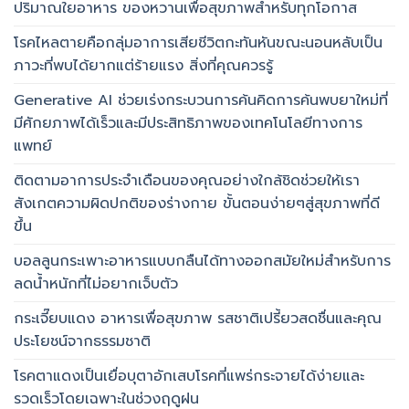
ปริมาณใยอาหาร ของหวานเพื่อสุขภาพสำหรับทุกโอกาส
โรคไหลตายคือกลุ่มอาการเสียชีวิตกะทันหันขณะนอนหลับเป็น
ภาวะที่พบได้ยากแต่ร้ายแรง สิ่งที่คุณควรรู้
Generative AI ช่วยเร่งกระบวนการค้นคิดการค้นพบยาใหม่ที่
มีศักยภาพได้เร็วและมีประสิทธิภาพของเทคโนโลยีทางการ
แพทย์
ติดตามอาการประจำเดือนของคุณอย่างใกล้ชิดช่วยให้เรา
สังเกตความผิดปกติของร่างกาย ขั้นตอนง่ายๆสู่สุขภาพที่ดี
ขึ้น
บอลลูนกระเพาะอาหารแบบกลืนได้ทางออกสมัยใหม่สำหรับการ
ลดน้ำหนักที่ไม่อยากเจ็บตัว
กระเจี๊ยบแดง อาหารเพื่อสุขภาพ รสชาติเปรี้ยวสดชื่นและคุณ
ประโยชน์จากธรรมชาติ
โรคตาแดงเป็นเยื่อบุตาอักเสบโรคที่แพร่กระจายได้ง่ายและ
รวดเร็วโดยเฉพาะในช่วงฤดูฝน