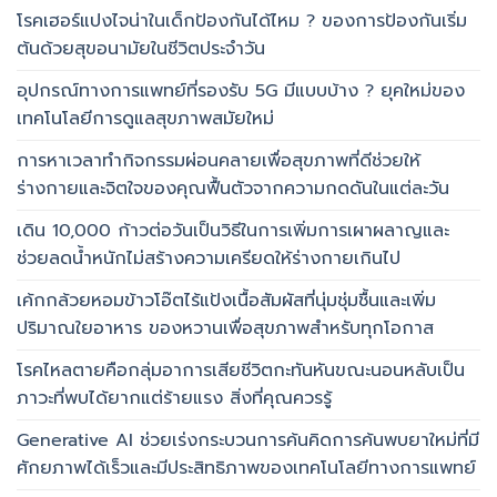
โรคเฮอร์แปงไจน่าในเด็กป้องกันได้ไหม ? ของการป้องกันเริ่ม
ต้นด้วยสุขอนามัยในชีวิตประจำวัน
อุปกรณ์ทางการแพทย์ที่รองรับ 5G มีแบบบ้าง ? ยุคใหม่ของ
เทคโนโลยีการดูแลสุขภาพสมัยใหม่
การหาเวลาทำกิจกรรมผ่อนคลายเพื่อสุขภาพที่ดีช่วยให้
ร่างกายและจิตใจของคุณฟื้นตัวจากความกดดันในแต่ละวัน
เดิน 10,000 ก้าวต่อวันเป็นวิธีในการเพิ่มการเผาผลาญและ
ช่วยลดน้ำหนักไม่สร้างความเครียดให้ร่างกายเกินไป
เค้กกล้วยหอมข้าวโอ๊ตไร้แป้งเนื้อสัมผัสที่นุ่มชุ่มชื้นและเพิ่ม
ปริมาณใยอาหาร ของหวานเพื่อสุขภาพสำหรับทุกโอกาส
โรคไหลตายคือกลุ่มอาการเสียชีวิตกะทันหันขณะนอนหลับเป็น
ภาวะที่พบได้ยากแต่ร้ายแรง สิ่งที่คุณควรรู้
Generative AI ช่วยเร่งกระบวนการค้นคิดการค้นพบยาใหม่ที่มี
ศักยภาพได้เร็วและมีประสิทธิภาพของเทคโนโลยีทางการแพทย์