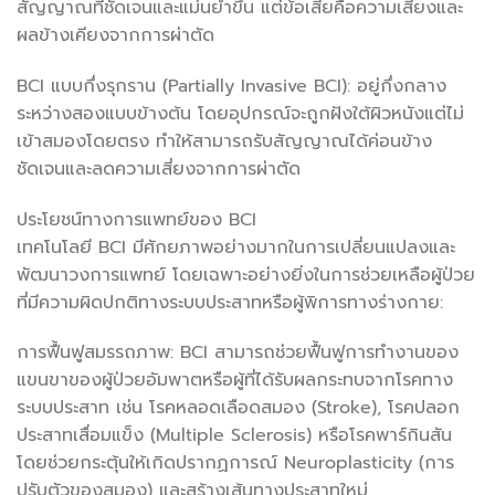
สัญญาณที่ชัดเจนและแม่นยำขึ้น แต่ข้อเสียคือความเสี่ยงและ
ผลข้างเคียงจากการผ่าตัด
BCI แบบกึ่งรุกราน (Partially Invasive BCI): อยู่กึ่งกลาง
ระหว่างสองแบบข้างต้น โดยอุปกรณ์จะถูกฝังใต้ผิวหนังแต่ไม่
เข้าสมองโดยตรง ทำให้สามารถรับสัญญาณได้ค่อนข้าง
ชัดเจนและลดความเสี่ยงจากการผ่าตัด
ประโยชน์ทางการแพทย์ของ BCI
เทคโนโลยี BCI มีศักยภาพอย่างมากในการเปลี่ยนแปลงและ
พัฒนาวงการแพทย์ โดยเฉพาะอย่างยิ่งในการช่วยเหลือผู้ป่วย
ที่มีความผิดปกติทางระบบประสาทหรือผู้พิการทางร่างกาย:
การฟื้นฟูสมรรถภาพ: BCI สามารถช่วยฟื้นฟูการทำงานของ
แขนขาของผู้ป่วยอัมพาตหรือผู้ที่ได้รับผลกระทบจากโรคทาง
ระบบประสาท เช่น โรคหลอดเลือดสมอง (Stroke), โรคปลอก
ประสาทเสื่อมแข็ง (Multiple Sclerosis) หรือโรคพาร์กินสัน
โดยช่วยกระตุ้นให้เกิดปรากฏการณ์ Neuroplasticity (การ
ปรับตัวของสมอง) และสร้างเส้นทางประสาทใหม่