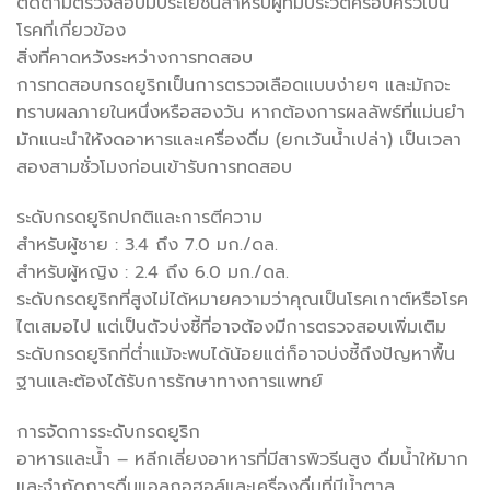
ติดตามตรวจสอบมีประโยชน์สำหรับผู้ที่มีประวัติครอบครัวเป็น
โรคที่เกี่ยวข้อง
สิ่งที่คาดหวังระหว่างการทดสอบ
การทดสอบกรดยูริกเป็นการตรวจเลือดแบบง่ายๆ และมักจะ
ทราบผลภายในหนึ่งหรือสองวัน หากต้องการผลลัพธ์ที่แม่นยำ
มักแนะนำให้งดอาหารและเครื่องดื่ม (ยกเว้นน้ำเปล่า) เป็นเวลา
สองสามชั่วโมงก่อนเข้ารับการทดสอบ
ระดับกรดยูริกปกติและการตีความ
สำหรับผู้ชาย : 3.4 ถึง 7.0 มก./ดล.
สำหรับผู้หญิง : 2.4 ถึง 6.0 มก./ดล.
ระดับกรดยูริกที่สูงไม่ได้หมายความว่าคุณเป็นโรคเกาต์หรือโรค
ไตเสมอไป แต่เป็นตัวบ่งชี้ที่อาจต้องมีการตรวจสอบเพิ่มเติม
ระดับกรดยูริกที่ต่ำแม้จะพบได้น้อยแต่ก็อาจบ่งชี้ถึงปัญหาพื้น
ฐานและต้องได้รับการรักษาทางการแพทย์
การจัดการระดับกรดยูริก
อาหารและน้ำ – หลีกเลี่ยงอาหารที่มีสารพิวรีนสูง ดื่มน้ำให้มาก
และจำกัดการดื่มแอลกอฮอล์และเครื่องดื่มที่มีน้ำตาล