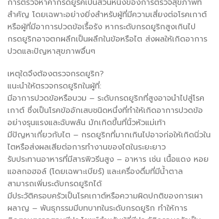
การตรวจหาค่ากรดยูริคเป็นส่วนหนึ่งของการตรวจสุขภาพที่
สำคัญ โดยเฉพาะอย่างยิ่งสำหรับผู้ที่มีความเสี่ยงต่อโรคเกาต์
หรือผู้ที่มีอาการปวดข้อเรื้อรัง หากระดับกรดยูริกสูงเกินไป
กรดยูริกอาจตกผลึกเป็นผลึกในข้อหรือไต ส่งผลให้เกิดอาการ
ปวดและปัญหาสุขภาพอื่นๆ
เหตุใดจึงต้องตรวจกรดยูริก?
แนะนำให้ตรวจกรดยูริกในผู้ที่:
มีอาการปวดข้อหรือบวม – ระดับกรดยูริกที่สูงอาจนำไปสู่โรค
เกาต์ ซึ่งเป็นโรคข้ออักเสบชนิดหนึ่งที่ทำให้เกิดอาการปวดข้อ
อย่างรุนแรงและฉับพลัน มักเกิดขึ้นที่นิ้วหัวแม่เท้า
มีปัญหาเกี่ยวกับไต – กรดยูริกที่มากเกินไปอาจก่อให้เกิดนิ่วใน
ไตหรือส่งผลเสียต่อการทำงานของไตในระยะยาว
รับประทานอาหารที่มีสารพิวรีนสูง – อาหาร เช่น เนื้อแดง หอย
แอลกอฮอล์ (โดยเฉพาะเบียร์) และเครื่องดื่มที่มีน้ำตาล
สามารถเพิ่มระดับกรดยูริกได้
มีประวัติครอบครัวเป็นโรคเกาต์หรือความผิดปกติของการเผา
ผลาญ – พันธุกรรมมีบทบาทในระดับกรดยูริก ทำให้การ