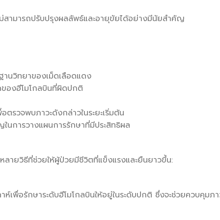
สามารถปรับปรุงผลลัพธ์และอายุขัยได้อย่างมีนัยสำคัญ
ณฐานวิทยาของเม็ดเลือดแดง
ิดของฮีโมโกลบินที่ผิดปกติ
่อตรวจพบภาวะดังกล่าวในระยะเริ่มต้น
ญในการวางแผนการรักษาที่มีประสิทธิผล
หลายวิธีที่ช่วยให้ผู้ป่วยมีชีวิตที่แข็งแรงและยืนยาวขึ้น:
าห์เพื่อรักษาระดับฮีโมโกลบินให้อยู่ในระดับปกติ ซึ่งจะช่วยควบคุมภา