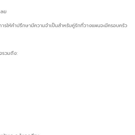
เลย
รให้คำปรึกษามีความจำเป็นสำหรับคู่รักที่วางแผนจะมีครอบครัว
จรวมถึง: