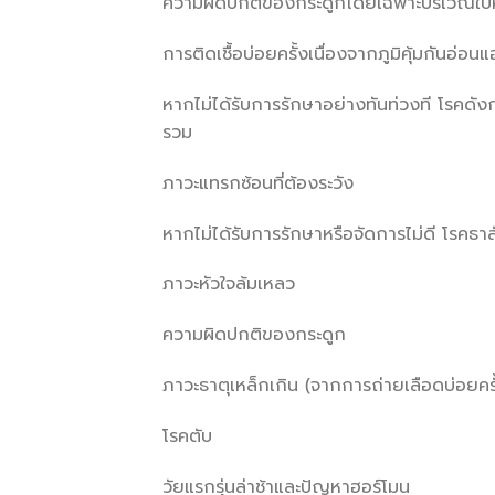
ความผิดปกติของกระดูกโดยเฉพาะบริเวณใบห
การติดเชื้อบ่อยครั้งเนื่องจากภูมิคุ้มกันอ่อนแ
หากไม่ได้รับการรักษาอย่างทันท่วงที โรค
รวม
ภาวะแทรกซ้อนที่ต้องระวัง
หากไม่ได้รับการรักษาหรือจัดการไม่ดี โรคธาล
ภาวะหัวใจล้มเหลว
ความผิดปกติของกระดูก
ภาวะธาตุเหล็กเกิน (จากการถ่ายเลือดบ่อยครั
โรคตับ
วัยแรกรุ่นล่าช้าและปัญหาฮอร์โมน