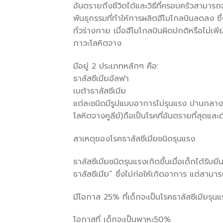
อันตรายถึงชีวิตได้และวิธีที่ครอบครัวสามารถ
พันธุกรรมที่ทำให้การผลิตฮีโมโกลบินลดลง ซึ
ทั่วร่างกาย เมื่อฮีโมโกลบินผิดปกติหรือไม่
ภาวะโลหิตจาง
มีอยู่ 2 ประเภทหลักๆ คือ:
ธาลัสซีเมียอัลฟา
เบต้าธาลัสซีเมีย
แต่ละชนิดมีรูปแบบอาการไม่รุนแรง ปานกลาง แ
โลหิตจางคูลีย์)ถือเป็นโรคที่อันตรายที่สุด
สาเหตุของโรคธาลัสซีเมียชนิดรุนแรง
ธาลัสซีเมียชนิดรุนแรงเกิดขึ้นเมื่อเด็กได้รั
ธาลัสซีเมีย” ซึ่งไม่ก่อให้เกิดอาการ แต่สามาร
มีโอกาส 25% ที่เด็กจะเป็นโรคธาลัสซีเมียรุน
โอกาสที่ เด็กจะเป็นพาหะ50%