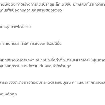
ายเลือดจะทำให้ร่างกายได้รับธาตุเหล็กเพิ่มขึ้น ยาพิเศษที่เรียกว่าสา
เกินเพื่อป้องกันความเสียหายของอวัยวะ
แดงและสุขภาพโดยรวม
รกในครรภ์ ทำให้การส่งออกซิเจนดีขึ้น
ให้หายขาดได้โดยเฉพาะอย่างยิ่งเมื่อทำตั้งแต่ระยะแรกโดยใช้ผู้บริจาคท
ับผู้ป่วยทุกราย และมีความเสี่ยงและค่าใช้จ่ายสูง
ารถใช้ชีวิตได้อย่างกระฉับกระเฉงและสมบูรณ์ คำแนะนำสำคัญมีดังนี
าตุเหล็กสูง