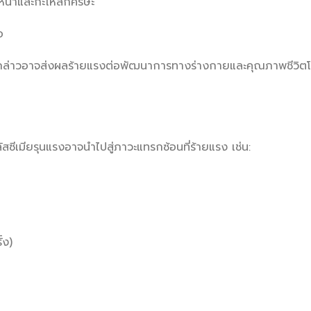
น้าและกะโหลกศีรษะ
อ
ดังกล่าวอาจส่งผลร้ายแรงต่อพัฒนาการทางร่างกายและคุณภาพชีวิต
ัสซีเมียรุนแรงอาจนำไปสู่ภาวะแทรกซ้อนที่ร้ายแรง เช่น:
้ง)