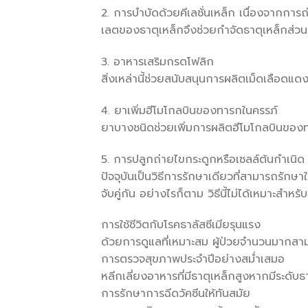
2. การบำบัดด้วยคีเลชั่นเหล็ก เนื่องจากการถ่
เลตของธาตุเหล็กจึงช่วยกำจัดธาตุเหล็กส่วน
3. อาหารเสริมกรดโฟลิก
สิ่งเหล่านี้ช่วยสนับสนุนการผลิตเม็ดเลือด
4. ยาเพิ่มฮีโมโกลบินของทารกในครรภ์
ยาบางชนิดช่วยเพิ่มการผลิตฮีโมโกลบินของทา
5. การปลูกถ่ายไขกระดูกหรือเซลล์ต้นกำเนิด
ปัจจุบันเป็นวิธีการรักษาเดียวที่สามารถรักษา
จับคู่กัน อย่างไรก็ตาม วิธีนี้ไม่ได้เหมาะสำหร
การใช้ชีวิตกับโรคธาลัสซีเมียรุนแรง
ด้วยการดูแลที่เหมาะสม ผู้ป่วยจำนวนมากสาม
การตรวจสุขภาพประจำปีอย่างสม่ำเสมอ
หลีกเลี่ยงอาหารที่มีธาตุเหล็กสูงหากมีระดับธ
การรักษาการฉีดวัคซีนให้ทันสมัย