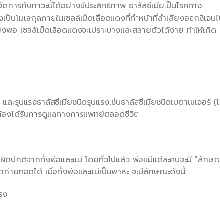
จัดการกับภาวะนี้ได้อย่างมีประสิทธิภาพ ธาลัสซีเมียเป็นโรคทาง
่งเป็นโมเลกุลภายในเซลล์เม็ดเลือดแดงที่ทำหน้าที่ลำเลียงออกซิเจนไ
เพียงพอ เซลล์เม็ดเลือดแดงจะเปราะบางและสลายตัวได้ง่าย ทำให้เกิด
ละรุนแรงธาลัสซีเมียชนิดรุนแรงเช่นธาลัสซีเมียชนิดเบตาเมเจอร์ (
และต้องได้รับการดูแลทางการแพทย์ตลอดชีวิต
บยีนผิดปกติจากทั้งพ่อและแม่ โดยทั่วไปแล้ว พ่อแม่แต่ละคนจะมี “ลักษ
ถถ่ายทอดได้ เมื่อทั้งพ่อและแม่เป็นพาหะ จะมีลักษณะดังนี้:
แรง