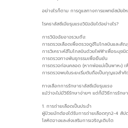
อย่างไรก็ตาม การดูแลทางการแพทย์สมัยใหม่
โรคธาลัสซีเมียรุนแรงวินิจฉัยได้อย่างไร?
การวินิจฉัยอาจรวมถึง:
การตรวจเลือดเพื่อตรวจดูฮีโมโกลบินและสั
การวิเคราะห์ฮีโมโกลบินด้วยไฟฟ้าเพื่อระบุชน
การตรวจทางพันธุกรรมเพื่อยืนยัน
การตรวจก่อนคลอด (หากพ่อแม่เป็นพาหะ) เพื
การตรวจพบในระยะเริ่มต้นถือเป็นกุญแจสำคั
ทางเลือกการรักษาธาลัสซีเมียรุนแรง
แม้ว่าจะไม่มีวิธีรักษาง่ายๆ แต่ก็มีวิธีการรักษา
1. การถ่ายเลือดเป็นประจำ
ผู้ป่วยมักต้องได้รับการถ่ายเลือดทุก2-4 สัปด
โลหิตจางและส่งเสริมการเจริญเติบโต