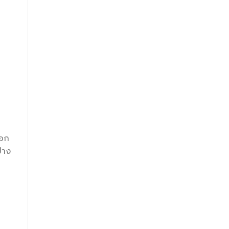
ือก
่าง