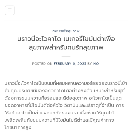
Skip
to
content
อาหารเพื่อสุขภาพ
บราวนี่อะโวคาโด เบเกอรี่ไขมันต่ำเพื่อ
สุขภาพสำหรับคนรักสุขภาพ
POSTED ON
FEBRUARY 6, 2025
BY
NOI
บราวนี่อะโวคาโดเป็นขนมที่ผสมผสานความอร่อยของบราวนี่เข้า
กับคุณประโยชน์ของอะโวคาโดได้อย่างลงตัว เหมาะสำหรับผู้ที่
ต้องการขนมหวานที่อร่อยและดีต่อสุขภาพ อะโวคาโดเป็นสุด
ยอดอาหารที่มีไขมันดีต่อหัวใจ วิตามินและแร่ธาตุที่จำเป็น การ
ใช้อะโวคาโดเป็นส่วนผสมหลักของบราวนี่จะช่วยให้คุณได้
เพลิดเพลินกับขนมหวานที่มีไขมันไม่ดีต่ำและมีคุณค่าทาง
โภชนาการสูง