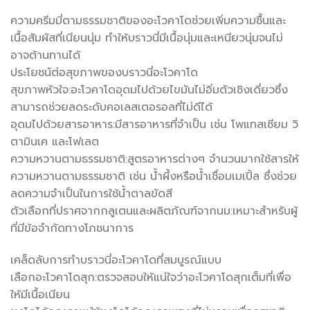
ความครีมมี่ตามธรรมชาติของอะโวคาโดช่วยเพิ่มความชื้นและ
เนื้อสัมผัสที่เนียนนุ่ม ทำให้บราวนี่มีเนื้อนุ่มและเหนียวนุ่มจนไม่
อาจต้านทานได้
ประโยชน์ต่อสุขภาพของบราวนี่อะโวคาโด
สุขภาพหัวใจ:อะโวคาโดอุดมไปด้วยไขมันไม่อิ่มตัวเชิงเดี่ยวซึ่ง
สามารถช่วยลดระดับคอเลสเตอรอลที่ไม่ดีได้
อุดมไปด้วยสารอาหาร:มีสารอาหารที่จำเป็น เช่น โพแทสเซียม วิ
ตามินเค และโฟเลต
ความหวานตามธรรมชาติ:สูตรอาหารต่างๆ จำนวนมากใช้สารให้
ความหวานตามธรรมชาติ เช่น น้ำผึ้งหรือน้ำเชื่อมเมเปิ้ล ซึ่งช่วย
ลดความจำเป็นในการใช้น้ำตาลขัดสี
ตัวเลือกที่ปราศจากกลูเตนและผลิตภัณฑ์จากนม:เหมาะสำหรับผู้
ที่มีข้อจำกัดทางโภชนาการ
เคล็ดลับการทำบราวนี่อะโวคาโดที่สมบูรณ์แบบ
เลือกอะโวคาโดสุก:ตรวจสอบให้แน่ใจว่าอะโวคาโดสุกเต็มที่เพื่อ
ให้มีเนื้อเนียน