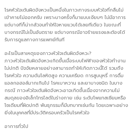
โรคหัวใจเต้นผิดจังหวะเป็นหนึ่งในภาวะทางระบบหัวใจที่กลืนไม่
เข้าคายไม่ออกครับ เพราะบางครั้งก็มาแบบเงียบๆ ไม่มีอาการ
แต่บางทีก็น่ากลัวจนทำให้ใจหายแวบได้เลยทีเดียว ในขณะที่
บางกรณีไม่เป็นอันตราย แต่บางกรณีอาจร้ายแรงและต้องได้
รับการดูแลทางการแพทย์ทันที
อะไรเป็นสาเหตุของภาวะหัวใจเต้นผิดจังหวะ?
ภาวะหัวใจเต้นผิดจังหวะเกิดขึ้นเมื่อระบบไฟฟ้าของหัวใจทำงาน
ไม่ปกติ ปัจจัยหลายอย่างสามารถทำให้เกิดภาวะนี้ได้ รวมถึง
โรคหัวใจ ความดันโลหิตสูง ความเครียด การสูบบุหรี่ การดื่ม
แอลกอฮอล์มากเกินไป โรคเบาหวาน และยาบางชนิด ในบาง
กรณี ภาวะหัวใจเต้นผิดจังหวะอาจเกิดขึ้นเนื่องจากความไม่
สมดุลของอิเล็กโทรไลต์ในร่างกาย เช่น ระดับโพแทสเซียมหรือ
โซเดียมที่ผิดปกติ พันธุกรรมก็มีบทบาทเช่นกัน โดยเฉพาะอย่าง
ยิ่งในบุคคลที่มีประวัติครอบครัวเป็นโรคหัวใจ
อาการทั่วไป