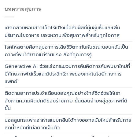
บทความสุขภาพ
เค้กกล้วยหอมข้าวโอ๊ตไร้แป้งเนื้อสัมผัสที่นุ่มชุ่มชื้นและเพิ่ม
ปริมาณใยอาหาร ของหวานเพื่อสุขภาพสำหรับทุกโอกาส
โรคไหลตายคือกลุ่มอาการเสียชีวิตกะทันหันขณะนอนหลับเป็น
ภาวะที่พบได้ยากแต่ร้ายแรง สิ่งที่คุณควรรู้
Generative AI ช่วยเร่งกระบวนการค้นคิดการค้นพบยาใหม่ที่
มีศักยภาพได้เร็วและมีประสิทธิภาพของเทคโนโลยีทางการ
แพทย์
ติดตามอาการประจำเดือนของคุณอย่างใกล้ชิดช่วยให้เรา
สังเกตความผิดปกติของร่างกาย ขั้นตอนง่ายๆสู่สุขภาพที่ดี
ขึ้น
บอลลูนกระเพาะอาหารแบบกลืนได้ทางออกสมัยใหม่สำหรับการ
ลดน้ำหนักที่ไม่อยากเจ็บตัว