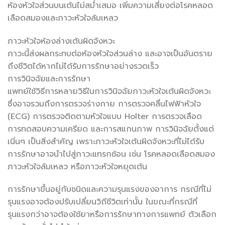
ห้องหัวใจส่วนบนเต้นไม่สม่ำเสมอ เพิ่มความเสี่ยงต่อโรคหลอด
เลือดสมองและภาวะหัวใจล้มเหลว
ภาวะหัวใจห้องล่างเต้นผิดจังหวะ
ภาวะนี้ส่งผลกระทบต่อห้องหัวใจส่วนล่าง และอาจเป็นอันตราย
ถึงชีวิตได้หากไม่ได้รับการรักษาอย่างรวดเร็ว
การวินิจฉัยและการรักษา
แพทย์ใช้วิธีการหลายวิธีในการวินิจฉัยภาวะหัวใจเต้นผิดจังหวะ
ซึ่งอาจรวมถึงการตรวจร่างกาย การตรวจคลื่นไฟฟ้าหัวใจ
(ECG) การตรวจติดตามหัวใจแบบ Holter การตรวจเลือด
การทดสอบความเครียด และการสแกนภาพ การวินิจฉัยตั้งแต่
เนิ่นๆ เป็นสิ่งสำคัญ เพราะภาวะหัวใจเต้นผิดจังหวะที่ไม่ได้รับ
การรักษาอาจนำไปสู่ภาวะแทรกซ้อน เช่น โรคหลอดเลือดสมอง
ภาวะหัวใจล้มเหลว หรือภาวะหัวใจหยุดเต้น
การรักษาขึ้นอยู่กับชนิดและความรุนแรงของอาการ กรณีที่ไม่
รุนแรงอาจต้องปรับเปลี่ยนวิถีชีวิตเท่านั้น ในขณะที่กรณีที่
รุนแรงกว่าอาจต้องใช้ยาหรือการรักษาทางการแพทย์ ตัวเลือก