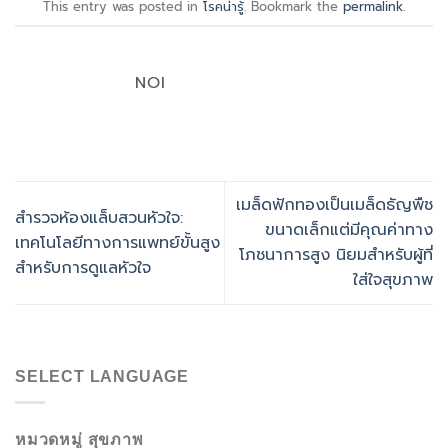
This entry was posted in
โรคน่ารู้
. Bookmark the
permalink
.
NOI
เมล็ดฟักทองเป็นเมล็ดธัญพืช
สำรวจห้องแล็บสวนหัวใจ:
ขนาดเล็กแต่มีคุณค่าทาง
เทคโนโลยีทางการแพทย์ขั้นสูง
โภชนาการสูง นิยมสำหรับผู้ที่
สำหรับการดูแลหัวใจ
ใส่ใจสุขภาพ
SELECT LANGUAGE
หมวดหมู่ สุขภาพ