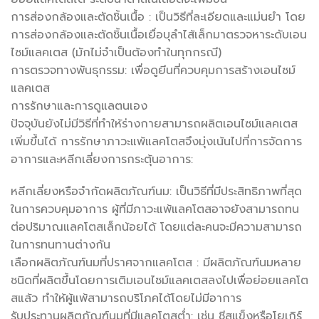
การส่องกล้องและตัดชิ้นเนื้อ : เป็นวิธีที่ละเอียดและแม่นยำ โดย
การส่องกล้องและตัดชิ้นเนื้อเยื่อบุลำไส้เล็กมาตรวจหาระดับเอน
ไซม์แลคเตส (มักไม่จำเป็นต้องทำในทุกกรณี)
การตรวจทางพันธุกรรม: เพื่อดูยีนที่ควบคุมการสร้างเอนไซม์
แลคเตส
การรักษาและการดูแลตนเอง
ปัจจุบันยังไม่มีวิธีที่ทำให้ร่างกายสามารถผลิตเอนไซม์แลคเตส
เพิ่มขึ้นได้ การรักษาภาวะแพ้แลคโตสจึงมุ่งเน้นไปที่การจัดการ
อาการและหลีกเลี่ยงการกระตุ้นอาการ:
หลีกเลี่ยงหรือจำกัดผลิตภัณฑ์นม: เป็นวิธีที่มีประสิทธิภาพที่สุด
ในการควบคุมอาการ ผู้ที่มีภาวะแพ้แลคโตสอาจยังสามารถทน
ต่อปริมาณแลคโตสเล็กน้อยได้ โดยแต่ละคนจะมีความสามารถ
ในการทนทานต่างกัน
เลือกผลิตภัณฑ์นมที่ปราศจากแลคโตส : มีผลิตภัณฑ์นมหลาย
ชนิดที่ผลิตขึ้นโดยการเติมเอนไซม์แลคเตสลงไปเพื่อย่อยแลคโต
สแล้ว ทำให้ผู้แพ้สามารถบริโภคได้โดยไม่มีอาการ
รับประทานผลิตภัณฑ์นมที่มีแลคโตสต่ำ: เช่น ชีสแข็งหรือโยเกิร์