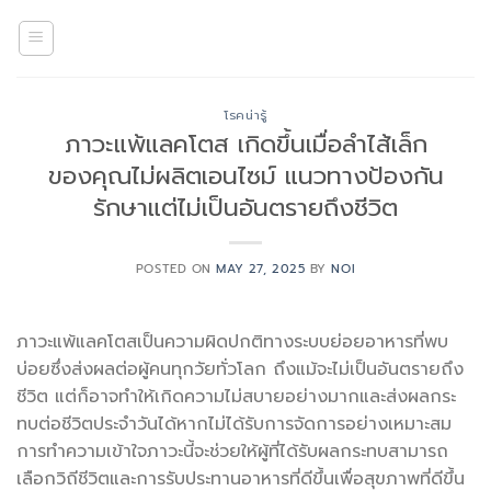
Skip
to
content
โรคน่ารู้
ภาวะแพ้แลคโตส เกิดขึ้นเมื่อลำไส้เล็ก
ของคุณไม่ผลิตเอนไซม์ แนวทางป้องกัน
รักษาแต่ไม่เป็นอันตรายถึงชีวิต
POSTED ON
MAY 27, 2025
BY
NOI
ภาวะแพ้แลคโตสเป็นความผิดปกติทางระบบย่อยอาหารที่พบ
บ่อยซึ่งส่งผลต่อผู้คนทุกวัยทั่วโลก ถึงแม้จะไม่เป็นอันตรายถึง
ชีวิต แต่ก็อาจทำให้เกิดความไม่สบายอย่างมากและส่งผลกระ
ทบต่อชีวิตประจำวันได้หากไม่ได้รับการจัดการอย่างเหมาะสม
การทำความเข้าใจภาวะนี้จะช่วยให้ผู้ที่ได้รับผลกระทบสามารถ
เลือกวิถีชีวิตและการรับประทานอาหารที่ดีขึ้นเพื่อสุขภาพที่ดีขึ้น