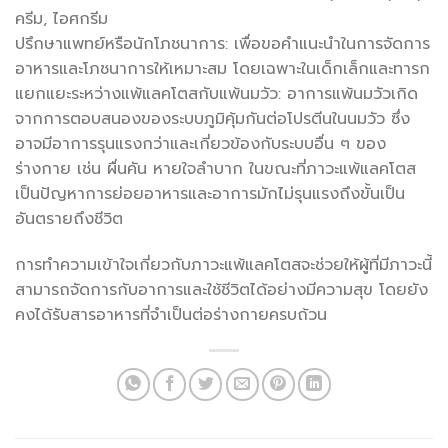
ครีม, ไอศกรีม
ปรึกษาแพทย์หรือนักโภชนาการ: เพื่อขอคำแนะนำในการจัดการ
อาหารและโภชนาการให้เหมาะสม โดยเฉพาะในเด็กเล็กและทารก
แยกแยะระหว่างแพ้แลคโตสกับแพ้นมวัว: อาการแพ้นมวัวเกิด
จากการตอบสนองของระบบภูมิคุ้มกันต่อโปรตีนในนมวัว ซึ่ง
อาจมีอาการรุนแรงกว่าและเกี่ยวข้องกับระบบอื่น ๆ ของ
ร่างกาย เช่น ผื่นคัน หายใจลำบาก ในขณะที่ภาวะแพ้แลคโตส
เป็นปัญหาการย่อยอาหารและอาการมักไม่รุนแรงถึงขั้นเป็น
อันตรายถึงชีวิต
การทำความเข้าใจเกี่ยวกับภาวะแพ้แลคโตสจะช่วยให้ผู้ที่มีภาวะนี้
สามารถจัดการกับอาการและใช้ชีวิตได้อย่างมีความสุข โดยยัง
คงได้รับสารอาหารที่จำเป็นต่อร่างกายครบถ้วน