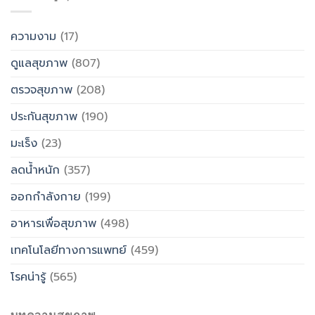
ความงาม
(17)
ดูแลสุขภาพ
(807)
ตรวจสุขภาพ
(208)
ประกันสุขภาพ
(190)
มะเร็ง
(23)
ลดน้ำหนัก
(357)
ออกกำลังกาย
(199)
อาหารเพื่อสุขภาพ
(498)
เทคโนโลยีทางการแพทย์
(459)
โรคน่ารู้
(565)