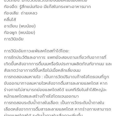
ปวดท้อง: มักปวดบริเวณท้องน้อยหรือรอบสะดือ
ท้องอืด: รู้สึกแน่นท้อง มีแก๊สในกระเพาะอาหารมาก
ท้องเสีย: ถ่ายเหลว
คลื่นไส้
อาเจียน (พบน้อย)
ท้องผูก (พบน้อย)
การวินิจฉัย
การวินิจฉัยภาวะแพ้แลคโตสทำได้โดย:
การซักประวัติและอาการ: แพทย์จะสอบถามเกี่ยวกับอาการที่
เกิดขึ้นหลังจากการดื่มนมหรือรับประทานผลิตภัณฑ์จากนม และ
สังเกตว่าอาการดีขึ้นหรือไม่เมื่อหลีกเลี่ยงนม
การทดสอบลมหายใจ : เป็นการวัดปริมาณก๊าซไฮโดรเจนที่ถูก
ขับออกมาทางลมหายใจหลังจากดื่มสารละลายแลคโตส หาก
ร่างกายไม่สามารถย่อยแลคโตสได้ แบคทีเรียในลำไส้ใหญ่จะ
หมักแลคโตสและสร้างก๊าซไฮโดรเจนออกมา
การทดสอบระดับน้ำตาลในเลือด: เป็นการวัดระดับน้ำตาลใน
เลือดหลังจากการดื่มสารละลายแลคโตส หากร่างกายสามารถ
ย่อยแลคโตสได้ ระดับน้ำตาลในเลือดจะเพิ่มขึ้น