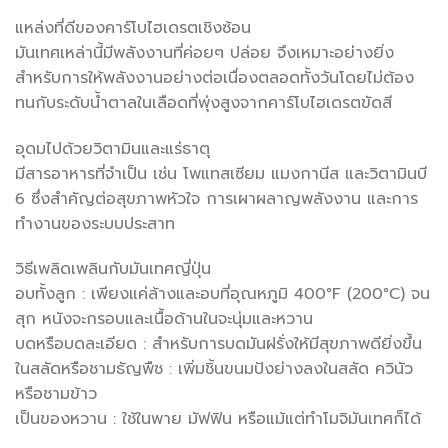
แหล่งที่ดีของคาร์โบไฮเดรตเชิงซ้อน
มันเทศเหล่านี้มีพลังงานที่ค่อยๆ ปล่อย จึงเหมาะอย่างยิ่ง
สำหรับการให้พลังงานอย่างต่อเนื่องตลอดทั้งวันโดยไม่ต้อง
ทนกับระดับน้ำตาลในเลือดที่พุ่งสูงจากคาร์โบไฮเดรตขัดสี
อุดมไปด้วยวิตามินและแร่ธาตุ
มีสารอาหารที่จำเป็น เช่น โพแทสเซียม แมงกานีส และวิตามินบี
6 ซึ่งสำคัญต่อสุขภาพหัวใจ การเผาผลาญพลังงาน และการ
ทำงานของระบบประสาท
วิธีเพลิดเพลินกับมันเทศญี่ปุ่น
อบทั้งลูก : เพียงแค่ล้างและอบที่อุณหภูมิ 400°F (200°C) จน
สุก หนังจะกรอบและเนื้อด้านในจะนุ่มและหวาน
บดหรือบดละเอียด : สำหรับการบดมันฝรั่งให้มีสุขภาพดียิ่งขึ้น
ในสลัดหรือชามธัญพืช : เพิ่มชิ้นขนมปังย่างลงในสลัด ควินัว
หรือชามข้าว
เป็นของหวาน : ใช้ในพาย มัฟฟิน หรือแม้แต่ทำโมจิมันเทศก็ได้