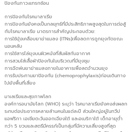
ป้องกันภาวะแทรกซ้อน
การป้องกันโรคมาลาเรีย
การป้องกันยังคงเป็นกลยุทธ์ที่มีประสิทธิภาพสูงสุดในการต่อสู้
กับโรคมาลาเรีย มาตรการสำคัญประกอบด้วย:
การใช้มุ้งเคลือบยาฆ่าแมลง (ITNs)เพื่อลดการถูกยุงกัดขณะ
นอนหลับ
การใช้สารไล่ยุงบนผิวหนังที่สัมผัสกับอากาศ
การสวมใส่เสื้อผ้าป้องกันในบริเวณที่มียุงชุม
การฉีดพ่นยาฆ่าแมลงภายในอาคารเพื่อลดจำนวนยุง
การรับประทานยาป้องกัน (chemoprophylaxis)ก่อนเดินทาง
ไปยังพื้นที่เสี่ยง
มาเลเรียและสุขภาพโลก
องค์การอนามัยโลก (WHO) ระบุว่า โรคมาลาเรียยังคงส่งผลก
ระทบต่อประชากรหลายล้านคนในแต่ละปี ส่วนใหญ่อยู่ในทวีป
แอฟริกา เอเชียตะวันออกเฉียงใต้ และอเมริกาใต้ เด็กอายุต่ำ
กว่า 5 ขวบและสตรีมีครรภ์เป็นกลุ่มที่มีความเสี่ยงสูงที่สุด