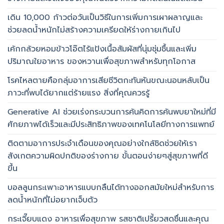
เดิน 10,000 ก้าวต่อวันเป็นวิธีในการเพิ่มการเผาผลาญและ
ช่วยลดน้ำหนักไม่สร้างความเครียดให้ร่างกายเกินไป
เค้กกล้วยหอมข้าวโอ๊ตไร้แป้งเนื้อสัมผัสที่นุ่มชุ่มชื้นและเพิ่ม
ปริมาณใยอาหาร ของหวานเพื่อสุขภาพสำหรับทุกโอกาส
โรคไหลตายคือกลุ่มอาการเสียชีวิตกะทันหันขณะนอนหลับเป็น
ภาวะที่พบได้ยากแต่ร้ายแรง สิ่งที่คุณควรรู้
Generative AI ช่วยเร่งกระบวนการค้นคิดการค้นพบยาใหม่ที่มี
ศักยภาพได้เร็วและมีประสิทธิภาพของเทคโนโลยีทางการแพทย์
ติดตามอาการประจำเดือนของคุณอย่างใกล้ชิดช่วยให้เรา
สังเกตความผิดปกติของร่างกาย ขั้นตอนง่ายๆสู่สุขภาพที่ดี
ขึ้น
บอลลูนกระเพาะอาหารแบบกลืนได้ทางออกสมัยใหม่สำหรับการ
ลดน้ำหนักที่ไม่อยากเจ็บตัว
กระเจี๊ยบแดง อาหารเพื่อสุขภาพ รสชาติเปรี้ยวสดชื่นและคุณ