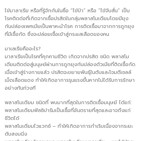
ไข้มาลาเรีย หรือที่รู้จักกันในชื่อ “ไข้ป่า” หรือ “ไข้จับสั่น” เป็น
โรคติดต่อที่เกิดจากเชื้อปรสิตในกลุ่มพลาสโมเดียมโดยมียุง
ก้นปล่องเพศเมียเป็นพาหะนำโรค การติดเชื้อมาจากการถูกยุง
ที่มีเชื้อกัด ซึ่งจะปล่อยเชื้อเข้าสู่กระแสเลือดของคน
มาเลเรียคืออะไร?
มาลาเรียเป็นโรคที่คุกคามชีวิต เกิดจากปรสิต ชนิด พลาสโม
เดียมติดต่อสู่มนุษย์ผ่านการถูกยุงก้นปล่องตัวเมียที่ติดเชื้อกัด
เมื่อเข้าสู่ร่างกายแล้ว ปรสิตจะขยายพันธุ์ในตับและโจมตีเซลล์
เม็ดเลือดแดง ทำให้เกิดอาการรุนแรงขึ้นหากไม่ได้รับการรักษา
อย่างทันท่วงที
พลาสโมเดียม ชนิดที่ พบมากที่สุดในการติดเชื้อมนุษย์ ได้แก่:
พลาสโมเดียมฟัลซิปารัมเป็นเชื้อที่อันตรายที่สุดและอาจถึงแก่
ชีวิตได้
พลาสโมเดียมไวแวกซ์ – ทำให้เกิดอาการกำเริบเนื่องจากระยะ
ตับสงบนิ่ง