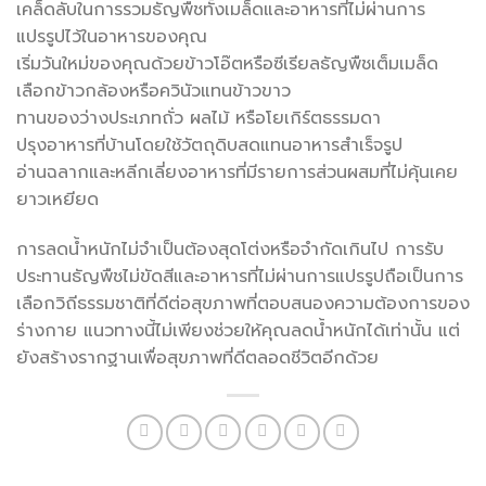
เคล็ดลับในการรวมธัญพืชทั้งเมล็ดและอาหารที่ไม่ผ่านการ
แปรรูปไว้ในอาหารของคุณ
เริ่มวันใหม่ของคุณด้วยข้าวโอ๊ตหรือซีเรียลธัญพืชเต็มเมล็ด
เลือกข้าวกล้องหรือควินัวแทนข้าวขาว
ทานของว่างประเภทถั่ว ผลไม้ หรือโยเกิร์ตธรรมดา
ปรุงอาหารที่บ้านโดยใช้วัตถุดิบสดแทนอาหารสำเร็จรูป
อ่านฉลากและหลีกเลี่ยงอาหารที่มีรายการส่วนผสมที่ไม่คุ้นเคย
ยาวเหยียด
การลดน้ำหนักไม่จำเป็นต้องสุดโต่งหรือจำกัดเกินไป การรับ
ประทานธัญพืชไม่ขัดสีและอาหารที่ไม่ผ่านการแปรรูปถือเป็นการ
เลือกวิถีธรรมชาติที่ดีต่อสุขภาพที่ตอบสนองความต้องการของ
ร่างกาย แนวทางนี้ไม่เพียงช่วยให้คุณลดน้ำหนักได้เท่านั้น แต่
ยังสร้างรากฐานเพื่อสุขภาพที่ดีตลอดชีวิตอีกด้วย