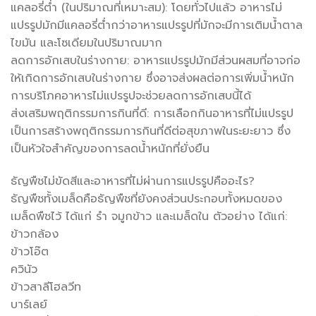
แคลอรี่ต่ำ (ในปริมาณที่เหมาะสม): โดยทั่วไปแล้ว อาหารไม่
แปรรูปมักมีแคลอรี่ต่ำกว่าอาหารแปรรูปที่มักจะมีการเติมน้ำตาล
ไขมัน และโซเดียมในปริมาณมาก
ลดการอักเสบในร่างกาย: อาหารแปรรูปมักมีส่วนผสมที่อาจก่อ
ให้เกิดการอักเสบในร่างกาย ซึ่งอาจส่งผลต่อการเพิ่มน้ำหนัก
การบริโภคอาหารไม่แปรรูปจะช่วยลดการอักเสบนี้ได้
ส่งเสริมพฤติกรรมการกินที่ดี: การเลือกกินอาหารที่ไม่แปรรูป
เป็นการสร้างพฤติกรรมการกินที่ดีต่อสุขภาพในระยะยาว ซึ่ง
เป็นหัวใจสำคัญของการลดน้ำหนักที่ยั่งยืน
ธัญพืชไม่ขัดสีและอาหารที่ไม่ผ่านการแปรรูปคืออะไร?
ธัญพืชทั้งเมล็ดคือธัญพืชที่ยังคงส่วนประกอบทั้งหมดของ
เมล็ดพืชไว้ ได้แก่ รำ จมูกข้าว และเมล็ดใน ตัวอย่าง ได้แก่:
ข้าวกล้อง
ข้าวโอ๊ต
ควินัว
ข้าวสาลีโฮลวีท
บาร์เลย์