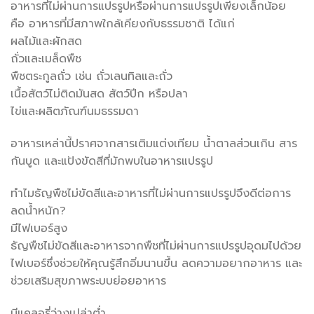
อาหารที่ไม่ผ่านการแปรรูปหรือผ่านการแปรรูปเพียงเล็กน้อย
คือ อาหารที่มีสภาพใกล้เคียงกับธรรมชาติ ได้แก่
ผลไม้และผักสด
ถั่วและเมล็ดพืช
พืชตระกูลถั่ว เช่น ถั่วเลนทิลและถั่ว
เนื้อสัตว์ไม่ติดมันสด สัตว์ปีก หรือปลา
ไข่และผลิตภัณฑ์นมธรรมดา
อาหารเหล่านี้ปราศจากสารเติมแต่งเทียม น้ำตาลส่วนเกิน สาร
กันบูด และแป้งขัดสีที่มักพบในอาหารแปรรูป
ทำไมธัญพืชไม่ขัดสีและอาหารที่ไม่ผ่านการแปรรูปจึงดีต่อการ
ลดน้ำหนัก?
มีไฟเบอร์สูง
ธัญพืชไม่ขัดสีและอาหารจากพืชที่ไม่ผ่านการแปรรูปอุดมไปด้วย
ไฟเบอร์ซึ่งช่วยให้คุณรู้สึกอิ่มนานขึ้น ลดความอยากอาหาร และ
ช่วยเสริมสุขภาพระบบย่อยอาหาร
มีแคลอรี่ว่างเปล่าต่ำ