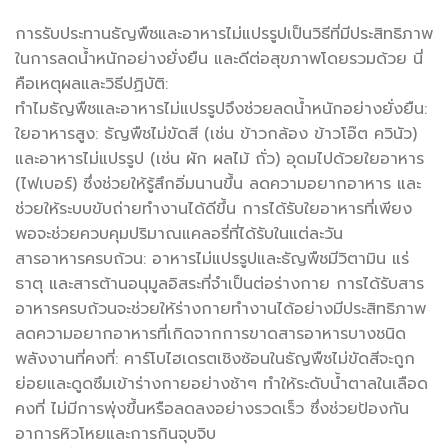
การรับประทานธัญพืชและอาหารไม่แปรรูปเป็นวิธีที่มีประสิทธิภาพ
ในการลดน้ำหนักอย่างยั่งยืน และดีต่อสุขภาพโดยรวมด้วย นี่
คือเหตุผลและวิธีปฏิบัติ:
ทำไมธัญพืชและอาหารไม่แปรรูปจึงช่วยลดน้ำหนักอย่างยั่งยืน:
ใยอาหารสูง: ธัญพืชไม่ขัดสี (เช่น ข้าวกล้อง ข้าวโอ๊ต ควินัว)
และอาหารไม่แปรรูป (เช่น ผัก ผลไม้ ถั่ว) อุดมไปด้วยใยอาหาร
(ไฟเบอร์) ซึ่งช่วยให้รู้สึกอิ่มนานขึ้น ลดความอยากอาหาร และ
ช่วยให้ระบบขับถ่ายทำงานได้ดีขึ้น การได้รับใยอาหารที่เพียง
พอจะช่วยควบคุมปริมาณแคลอรี่ที่ได้รับในแต่ละวัน
สารอาหารครบถ้วน: อาหารไม่แปรรูปและธัญพืชมีวิตามิน แร่
ธาตุ และสารต้านอนุมูลอิสระที่จำเป็นต่อร่างกาย การได้รับสาร
อาหารครบถ้วนจะช่วยให้ร่างกายทำงานได้อย่างมีประสิทธิภาพ
ลดความอยากอาหารที่เกิดจากการขาดสารอาหารบางชนิด
พลังงานที่คงที่: คาร์โบไฮเดรตเชิงซ้อนในธัญพืชไม่ขัดสีจะถูก
ย่อยและดูดซึมเข้าร่างกายอย่างช้าๆ ทำให้ระดับน้ำตาลในเลือด
คงที่ ไม่มีการพุ่งขึ้นหรือลดลงอย่างรวดเร็ว ซึ่งช่วยป้องกัน
อาการหิวโหยและการกินจุบจิบ