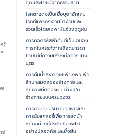
คุณประโยชน์จากธรรมชาติ
โรคตาแดงเป็นเยื่อบุตาอักเสบ
โรคที่แพร่กระจายได้ง่ายและ
รวดเร็วโดยเฉพาะในช่วงฤดูฝน
การถอดรหัสลำดับดีเอ็นเอของ
นคติ
ทารกในครรภ์จากเลือดมารดา
จะ
โดยไม่มีความเสี่ยงต่อการแท้ง
บุตร
การดื่มน้ำสะอาดให้เพียงพอเพื่อ
รักษาสมดุลของร่างกายและ
วย
สุขภาพที่ดีต่อระบบต่างๆใน
ร่างกายแบบครบวงจร
การควบคุมปริมาณอาหารและ
การนับแคลอรี่เพื่อการลดน้ำ
หนักอย่างมีประสิทธิภาพได้
อย่างปลอดภัยและยั่งยืน
ทย์