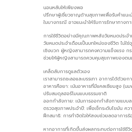
นอนหลับให้เพียงพอ
ปรึกษาผู้เชี่ยวชาญด้านสุขภาพเพื่อรับคำแน
ในบางกรณี อาจแนะนำให้รับการรักษาทางกา
การใช้ชีวิตอย่างมีคุณภาพหลังวัยหมดประจำ
วัยหมดประจำเดือนเป็นบทใหม่ของชีวิต ไม่ใช่
เชิงบวก ผู้หญิงสามารถคงความแข็งแรง กระฉั
ช่วยให้ผู้หญิงสามารถควบคุมสุขภาพของตนเองแ
เคล็ดลับการดูแลตัวเอง
เราสามารถชะลอและบรรเทา อาการได้ด้วยการ
อาหารคือยา: เน้นอาหารที่มีแคลเซียมสูง (นม
ปรับสมดุลฮอร์โมนแบบธรรมชาติ
ออกกำลังกาย: เน้นการออกกำลังกายแบบลงน้
ตรวจสุขภาพประจำปี: เพื่อเช็กระดับไขมัน ค
ฝึกสมาธิ: การทำจิตใจให้สงบช่วยลดอาการร้
หากอาการที่เกิดขึ้นส่งผลกระทบต่อการใช้ชีว