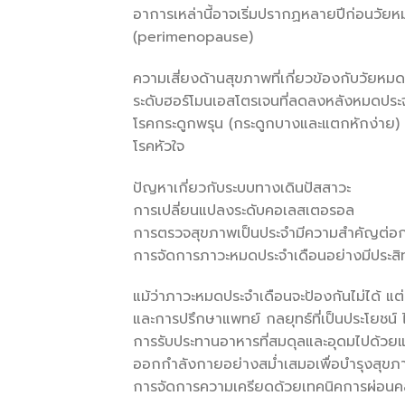
อาการเหล่านี้อาจเริ่มปรากฏหลายปีก่อนวัยห
(perimenopause)
ความเสี่ยงด้านสุขภาพที่เกี่ยวข้องกับวัยหม
ระดับฮอร์โมนเอสโตรเจนที่ลดลงหลังหมดประจ
โรคกระดูกพรุน (กระดูกบางและแตกหักง่าย)
โรคหัวใจ
ปัญหาเกี่ยวกับระบบทางเดินปัสสาวะ
การเปลี่ยนแปลงระดับคอเลสเตอรอล
การตรวจสุขภาพเป็นประจำมีความสำคัญต่อการ
การจัดการภาวะหมดประจำเดือนอย่างมีประสิ
แม้ว่าภาวะหมดประจำเดือนจะป้องกันไม่ได้ แต
และการปรึกษาแพทย์ กลยุทธ์ที่เป็นประโยชน์ ไ
การรับประทานอาหารที่สมดุลและอุดมไปด้วยแ
ออกกำลังกายอย่างสม่ำเสมอเพื่อบำรุงสุขภ
การจัดการความเครียดด้วยเทคนิคการผ่อน