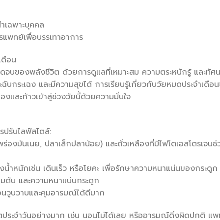
ะนำเฉพาะบุคคล
รแพทย์เพื่อบรรเทาอาการ
เดือน
จุดจบของพลังชีวิต ด้วยการดูแลที่เหมาะสม ความตระหนักรู้ และทัศ
บกระเฉง และมีความสุขได้ การเรียนรู้เกี่ยวกับวัยหมดประจำเดือน
ละก้าวเข้าสู่ช่วงวัยนี้ด้วยความมั่นใจ
ปรับไลฟ์สไตล์:
พร่องมันเนย, ปลาเล็กปลาน้อย) และถั่วเหลืองที่มีไฟโตเอสโตรเจนช่
ำหนักเช่น เดินเร็ว หรือโยคะ เพื่อรักษาความหนาแน่นของกระดูก
วามดัน และความหนาแน่นกระดูก
อนวูบวาบและคุมอารมณ์ได้ดีมาก
ิตประจำวันอย่างมาก เช่น นอนไม่ได้เลย หรืออารมณ์ดิ่งผิดปกติ แพ