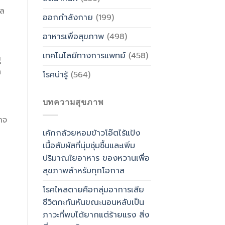
าล
ออกกำลังกาย
(199)
อาหารเพื่อสุขภาพ
(498)
เทคโนโลยีทางการแพทย์
(458)
ุ
ศ
โรคน่ารู้
(564)
บทความสุขภาพ
าจ
เค้กกล้วยหอมข้าวโอ๊ตไร้แป้ง
เนื้อสัมผัสที่นุ่มชุ่มชื้นและเพิ่ม
ปริมาณใยอาหาร ของหวานเพื่อ
สุขภาพสำหรับทุกโอกาส
โรคไหลตายคือกลุ่มอาการเสีย
ชีวิตกะทันหันขณะนอนหลับเป็น
ภาวะที่พบได้ยากแต่ร้ายแรง สิ่ง