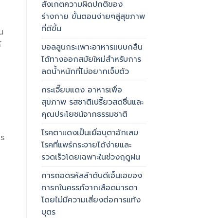
สังเกตความผิดปกติของ
ร่างกาย ขั้นตอนง่ายๆสู่สุขภาพ
ที่ดีขึ้น
น
้
บอลลูนกระเพาะอาหารแบบกลืน
ได้ทางออกสมัยใหม่สำหรับการ
ลดน้ำหนักที่ไม่อยากเจ็บตัว
กระเจี๊ยบแดง อาหารเพื่อ
สุขภาพ รสชาติเปรี้ยวสดชื่นและ
คุณประโยชน์จากธรรมชาติ
โรคตาแดงเป็นเยื่อบุตาอักเสบ
าร
โรคที่แพร่กระจายได้ง่ายและ
รวดเร็วโดยเฉพาะในช่วงฤดูฝน
การถอดรหัสลำดับดีเอ็นเอของ
ทารกในครรภ์จากเลือดมารดา
โดยไม่มีความเสี่ยงต่อการแท้ง
บุตร