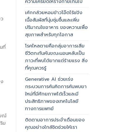
ความเครียดให้ร่างกายเกินไป
เค้กกล้วยหอมข้าวโอ๊ตไร้แป้ง
ยว
เนื้อสัมผัสที่นุ่มชุ่มชื้นและเพิ่ม
ปริมาณใยอาหาร ของหวานเพื่อ
สุขภาพสำหรับทุกโอกาส
โรคไหลตายคือกลุ่มอาการเสีย
ที่
ชีวิตกะทันหันขณะนอนหลับเป็น
ภาวะที่พบได้ยากแต่ร้ายแรง สิ่ง
ที่คุณควรรู้
Generative AI ช่วยเร่ง
าง
กระบวนการค้นคิดการค้นพบยา
ใหม่ที่มีศักยภาพได้เร็วและมี
ประสิทธิภาพของเทคโนโลยี
ทางการแพทย์
มณ์
ติดตามอาการประจำเดือนของ
ริม
คุณอย่างใกล้ชิดช่วยให้เรา