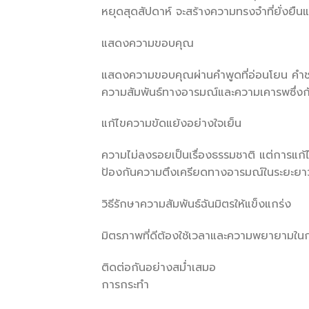
หยุดสุดสัปดาห์ จะสร้างความทรงจำที่ยั่งยืน
แสดงความขอบคุณ
แสดงความขอบคุณผ่านคำพูดที่อ่อนโยน คำชม ห
ความสัมพันธ์ทางอารมณ์และความเคารพซึ่งก
แก้ไขความขัดแย้งอย่างใจเย็น
ความไม่ลงรอยเป็นเรื่องธรรมชาติ แต่การแก้
ป้องกันความตึงเครียดทางอารมณ์ในระยะยา
วิธีรักษาความสัมพันธ์ฉันมิตรให้แข็งแกร่ง
มิตรภาพที่ดีต้องใช้เวลาและความพยายามใน
ติดต่อกันอย่างสม่ำเสมอ
การกระทำ