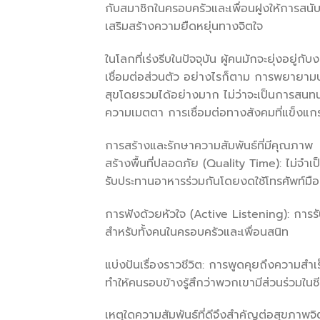
กับสมาชิกในครอบครัวและเพื่อนฝูงให้การสนับ
เสริมสร้างความยืดหยุ่นทางจิตใจ
ในโลกที่เร่งรีบในปัจจุบัน ผู้คนมักจะยุ่งอยู
เชื่อมต่อส่วนตัว อย่างไรก็ตาม การพยายาม
สุขโดยรวมได้อย่างมาก ไม่ว่าจะเป็นการสนท
ความเมตตา การเชื่อมต่อทางสังคมที่แข็งแกร่
การสร้างและรักษาความสัมพันธ์ที่มีคุณภาพ
สร้างพื้นที่ปลอดภัย (Quality Time): ไม่จำเป
รับประทานอาหารร่วมกันโดยงดใช้โทรศัพท์มือ
การฟังด้วยหัวใจ (Active Listening): การรับ
สำหรับทั้งคนในครอบครัวและเพื่อนสนิท
แบ่งปันเรื่องราวชีวิต: การพูดคุยถึงความ
ทำให้คนรอบข้างรู้สึกว่าพวกเขามีส่วนร่วมใน
เหตุใดความสัมพันธ์ที่ดีจึงสำคัญต่อสุขภาพจิ