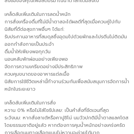
สั่งซื้อของคุณเพื่อลดปริมาณน้ำตาลที่เติมลงไป
เคล็ดลับเพิ่มเติมในการลดน้ำหนัก
การสั่งเครื่องดื่มที่ไม่มีน้ำตาลจะได้ผลดีที่สุดเมื่อควบคู่ไปกับ
นิสัยที่ดีต่อสุขภาพอื่นๆ ได้แก่:
รับประทานอาหารที่สมดุลซึ่งอุดมไปด้วยผักและโปรตีนไม่ติดมัน
ออกกำลังกายเป็นประจำ
ดื่มน้ำให้เพียงพอทุกวัน
นอนหลับพักผ่อนอย่างเพียงพอ
จัดการความเครียดอย่างมีประสิทธิภาพ
ควบคุมขนาดของอาหารแต่ละมื้อ
นิสัยการใช้ชีวิตเหล่านี้ทำงานร่วมกันเพื่อสนับสนุนการจัดการน้ำ
หนักในระยะยาว
เคล็ดลับเพิ่มเติมในการสั่ง
หวาน 0% หรือไม่ใส่ไซรัปเลย: เป็นคำสั่งที่ชัดเจนที่สุด
ระวังนม: หากสั่งลาเต้หรือคาปูชิโน่ นมวัวปกติมีน้ำตาลแลคโตส
โดยธรรมชาติอยู่แล้ว หากต้องการคุมน้ำหนักอย่างเคร่งครัด
การเลือกนมทางเลือกแบบไม่หวานจะช่วยได้มาก