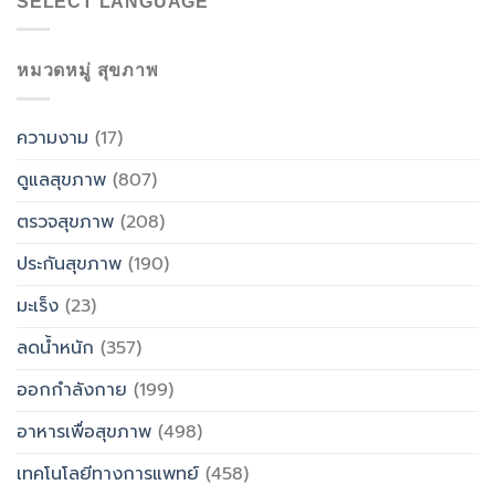
SELECT LANGUAGE
หมวดหมู่ สุขภาพ
ความงาม
(17)
ดูแลสุขภาพ
(807)
ตรวจสุขภาพ
(208)
ประกันสุขภาพ
(190)
มะเร็ง
(23)
ลดน้ำหนัก
(357)
ออกกำลังกาย
(199)
อาหารเพื่อสุขภาพ
(498)
เทคโนโลยีทางการแพทย์
(458)