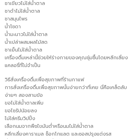
ชาเขียวไม่ใส่น้ำตาล
ชาดำไม่ใส่น้ำตาล
ชาสมุนไพร
น้ำโซดา
น้ำมะนาวไม่ใส่น้ำตาล
น้ำเปล่าผสมผลไม้สด
ชาเย็นไม่ใส่น้ำตาล
เครื่องดื่มเหล่านี้ช่วยให้ร่างกายของคุณชุ่มชื้นโดยหลีกเลี่ยง
แคลอรี่ที่ไม่จำเป็น
วิธีสั่งเครื่องดื่มเพื่อสุขภาพที่ร้านกาแฟ
การสั่งเครื่องดื่มเพื่อสุขภาพนั้นง่ายกว่าที่เคย นี่คือเคล็ดลับ
ง่ายๆ สองสามข้อ
ขอไม่ใส่น้ำตาลเพิ่ม
ขอไซรัปน้อยลง
ไม่ใส่ครีมวิปปิ้ง
เลือกนมจากพืชไขมันต่ำหรือนมไม่ใส่น้ำตาล
หลีกเลี่ยงคาราเมล ช็อกโกแลต และซอสปรุงแต่งรส