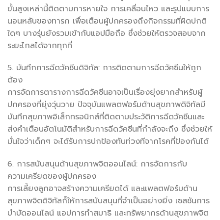
ขั้นสูงเหล่านี้ติดตามการหายใจ การเคลื่อนไหว และรูปแบบการ
นอนหลับของทารก เพื่อเตือนผู้ปกครองถึงกิจกรรมที่ผิดปกติ
ใดๆ บางรุ่นยังรวมเข้ากับแอปมือถือ ซึ่งช่วยให้ตรวจสอบจาก
ระยะไกลได้จากทุกที่
5. บันทึกการฉีดวัคซีนดิจิทัล: การติดตามการฉีดวัคซีนให้ถูก
ต้อง
การจัดการตารางการฉีดวัคซีนอาจเป็นเรื่องยุ่งยากสำหรับผู้
ปกครองที่ยุ่งวุ่นวาย ปัจจุบันแพลตฟอร์มด้านสุขภาพดิจิทัลมี
บันทึกสุขภาพอิเล็กทรอนิกส์ที่ติดตามประวัติการฉีดวัคซีนและ
ส่งคำเตือนอัตโนมัติสำหรับการฉีดวัคซีนที่กำลังจะถึง ซึ่งช่วยให้
มั่นใจว่าเด็กๆ จะได้รับการปกป้องทันท่วงทีจากโรคที่ป้องกันได้
6. การสนับสนุนด้านสุขภาพจิตออนไลน์: การจัดการกับ
ความเครียดของผู้ปกครอง
การเลี้ยงลูกอาจสร้างความเครียดได้ และแพลตฟอร์มด้าน
สุขภาพจิตดิจิทัลก็ให้การสนับสนุนที่จำเป็นอย่างยิ่ง เซสชันการ
บำบัดออนไลน์ แอปการทำสมาธิ และทรัพยากรด้านสุขภาพจิต