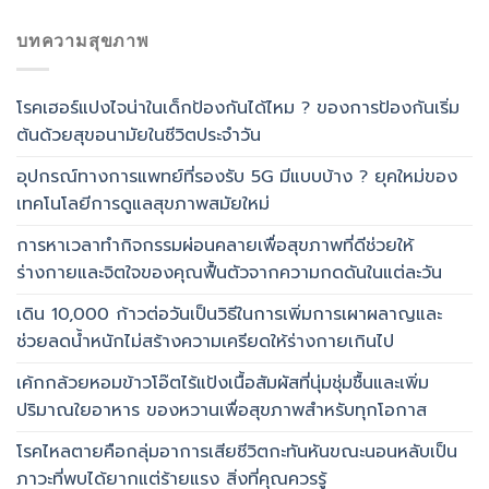
บทความสุขภาพ
โรคเฮอร์แปงไจน่าในเด็กป้องกันได้ไหม ? ของการป้องกันเริ่ม
ต้นด้วยสุขอนามัยในชีวิตประจำวัน
อุปกรณ์ทางการแพทย์ที่รองรับ 5G มีแบบบ้าง ? ยุคใหม่ของ
เทคโนโลยีการดูแลสุขภาพสมัยใหม่
การหาเวลาทำกิจกรรมผ่อนคลายเพื่อสุขภาพที่ดีช่วยให้
ร่างกายและจิตใจของคุณฟื้นตัวจากความกดดันในแต่ละวัน
เดิน 10,000 ก้าวต่อวันเป็นวิธีในการเพิ่มการเผาผลาญและ
ช่วยลดน้ำหนักไม่สร้างความเครียดให้ร่างกายเกินไป
เค้กกล้วยหอมข้าวโอ๊ตไร้แป้งเนื้อสัมผัสที่นุ่มชุ่มชื้นและเพิ่ม
ปริมาณใยอาหาร ของหวานเพื่อสุขภาพสำหรับทุกโอกาส
โรคไหลตายคือกลุ่มอาการเสียชีวิตกะทันหันขณะนอนหลับเป็น
ภาวะที่พบได้ยากแต่ร้ายแรง สิ่งที่คุณควรรู้