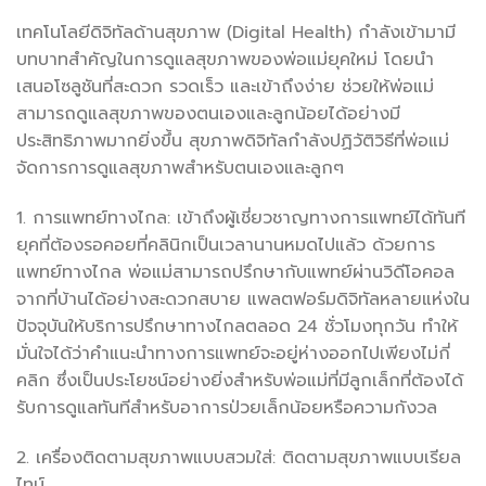
เทคโนโลยีดิจิทัลด้านสุขภาพ (Digital Health) กำลังเข้ามามี
บทบาทสำคัญในการดูแลสุขภาพของพ่อแม่ยุคใหม่ โดยนำ
เสนอโซลูชันที่สะดวก รวดเร็ว และเข้าถึงง่าย ช่วยให้พ่อแม่
สามารถดูแลสุขภาพของตนเองและลูกน้อยได้อย่างมี
ประสิทธิภาพมากยิ่งขึ้น สุขภาพดิจิทัลกำลังปฏิวัติวิธีที่พ่อแม่
จัดการการดูแลสุขภาพสำหรับตนเองและลูกๆ
1. การแพทย์ทางไกล: เข้าถึงผู้เชี่ยวชาญทางการแพทย์ได้ทันที
ยุคที่ต้องรอคอยที่คลินิกเป็นเวลานานหมดไปแล้ว ด้วยการ
แพทย์ทางไกล พ่อแม่สามารถปรึกษากับแพทย์ผ่านวิดีโอคอล
จากที่บ้านได้อย่างสะดวกสบาย แพลตฟอร์มดิจิทัลหลายแห่งใน
ปัจจุบันให้บริการปรึกษาทางไกลตลอด 24 ชั่วโมงทุกวัน ทำให้
มั่นใจได้ว่าคำแนะนำทางการแพทย์จะอยู่ห่างออกไปเพียงไม่กี่
คลิก ซึ่งเป็นประโยชน์อย่างยิ่งสำหรับพ่อแม่ที่มีลูกเล็กที่ต้องได้
รับการดูแลทันทีสำหรับอาการป่วยเล็กน้อยหรือความกังวล
2. เครื่องติดตามสุขภาพแบบสวมใส่: ติดตามสุขภาพแบบเรียล
ไทม์