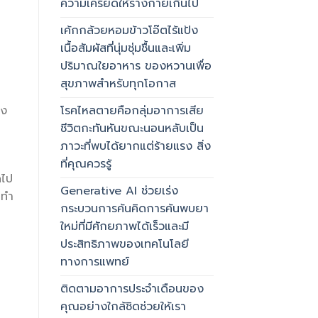
ความเครียดให้ร่างกายเกินไป
เค้กกล้วยหอมข้าวโอ๊ตไร้แป้ง
เนื้อสัมผัสที่นุ่มชุ่มชื้นและเพิ่ม
ปริมาณใยอาหาร ของหวานเพื่อ
สุขภาพสำหรับทุกโอกาส
โรคไหลตายคือกลุ่มอาการเสีย
าง
ชีวิตกะทันหันขณะนอนหลับเป็น
ภาวะที่พบได้ยากแต่ร้ายแรง สิ่ง
ที่คุณควรรู้
ดไป
Generative AI ช่วยเร่ง
มทำ
กระบวนการค้นคิดการค้นพบยา
ใหม่ที่มีศักยภาพได้เร็วและมี
ประสิทธิภาพของเทคโนโลยี
ทางการแพทย์
ติดตามอาการประจำเดือนของ
คุณอย่างใกล้ชิดช่วยให้เรา