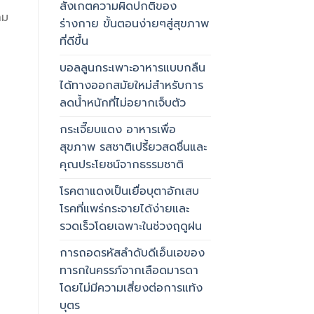
สังเกตความผิดปกติของ
าม
ร่างกาย ขั้นตอนง่ายๆสู่สุขภาพ
ที่ดีขึ้น
บอลลูนกระเพาะอาหารแบบกลืน
ได้ทางออกสมัยใหม่สำหรับการ
ลดน้ำหนักที่ไม่อยากเจ็บตัว
กระเจี๊ยบแดง อาหารเพื่อ
สุขภาพ รสชาติเปรี้ยวสดชื่นและ
คุณประโยชน์จากธรรมชาติ
โรคตาแดงเป็นเยื่อบุตาอักเสบ
โรคที่แพร่กระจายได้ง่ายและ
รวดเร็วโดยเฉพาะในช่วงฤดูฝน
การถอดรหัสลำดับดีเอ็นเอของ
ทารกในครรภ์จากเลือดมารดา
โดยไม่มีความเสี่ยงต่อการแท้ง
บุตร