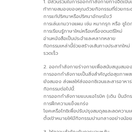
1. มีส่วนร่วมในการออกกำลังกายทางจิตเป็น
ท้าทายสมองของคุณด้วยกิจกรรมที่ช่วยกระตุ
การแก้ปริศนาหรือปริศนาอักษรไขว้
การเล่นเกมวางแผน เช่น หมากรุก หรือ ซูโดก
การเรียนรู้ภาษาใหม่หรือเครื่องดนตรีใหม่
อ่านหนังสือเป็นประจำและหลากหลาย
กิจกรรมเหล่านี้ช่วยสร้างเส้นทางประสาทใ
รวดเร็ว
2. ออกกำลังกายร่างกายเพื่อสนับสนุนสม
การออกกำลังกายเป็นสิ่งสำคัญต่อสุขภาพส
ยังสมอง ส่งผลให้ส่งออกซิเจนและสารอาหาร
กิจกรรมต่อไปนี้:
การออกกำลังกายแบบแอโรบิค (เดิน ปั่นจักร
การฝึกความแข็งแกร่ง
โยคะหรือไทชิเพื่อปรับปรุงสมดุลและลดความเ
ตั้งเป้าหมายให้มีกิจกรรมปานกลางอย่างน้อย
3. ให้ความสำคัญกับการนอนหลับ