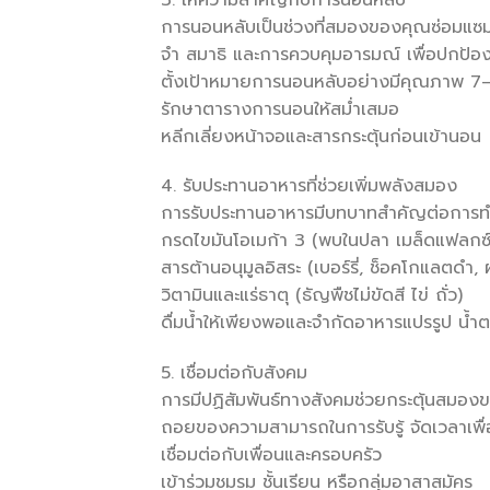
การนอนหลับเป็นช่วงที่สมองของคุณซ่อมแซม
จำ สมาธิ และการควบคุมอารมณ์ เพื่อปกป้
ตั้งเป้าหมายการนอนหลับอย่างมีคุณภาพ 7–9
รักษาตารางการนอนให้สม่ำเสมอ
หลีกเลี่ยงหน้าจอและสารกระตุ้นก่อนเข้านอน
4. รับประทานอาหารที่ช่วยเพิ่มพลังสมอง
การรับประทานอาหารมีบทบาทสำคัญต่อการทำง
กรดไขมันโอเมก้า 3 (พบในปลา เมล็ดแฟลกซ์
สารต้านอนุมูลอิสระ (เบอร์รี่, ช็อคโกแลตดำ, 
วิตามินและแร่ธาตุ (ธัญพืชไม่ขัดสี ไข่ ถั่ว)
ดื่มน้ำให้เพียงพอและจำกัดอาหารแปรรูป น้ำ
5. เชื่อมต่อกับสังคม
การมีปฏิสัมพันธ์ทางสังคมช่วยกระตุ้นสมอง
ถอยของความสามารถในการรับรู้ จัดเวลาเพื่
เชื่อมต่อกับเพื่อนและครอบครัว
เข้าร่วมชมรม ชั้นเรียน หรือกลุ่มอาสาสมัคร