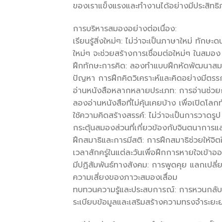
ของเราแข็งแรงและทำงานได้อย่างมีประสิทธ
การบริหารสมองอย่างต่อเนื่อง:
เรียนรู้สิ่งใหม่ๆ: ไม่ว่าจะเป็นภาษาใหม่ ทักษะ
ใหม่ๆ จะช่วยสร้างการเชื่อมต่อใหม่ๆ ในสมอ
ฝึกทักษะการคิด: ลองทำแบบฝึกหัดพัฒนาสมอง
ปัญหา การฝึกคิดวิเคราะห์และคิดอย่างมีต
อ่านหนังสือหลากหลายประเภท: การอ่านช่วย
ลองอ่านหนังสือที่ไม่คุ้นเคยบ้าง เพื่อเปิดโล
ใช้ความคิดสร้างสรรค์: ไม่ว่าจะเป็นการวาดร
กระตุ้นสมองส่วนที่เกี่ยวข้องกับจินตนาการ
ฝึกสมาธิและการมีสติ: การฝึกสมาธิช่วยให้จิต
เวลาสักครู่ในแต่ละวันเพื่อฝึกการหายใจเข้าอ
มีปฏิสัมพันธ์ทางสังคม: การพูดคุย แลกเปลี่
ความเสี่ยงของภาวะสมองเสื่อม
ทบทวนความรู้และประสบการณ์: การหวนกลับไปคิ
ระเบียบข้อมูลและเสริมสร้างความทรงจำระยะ