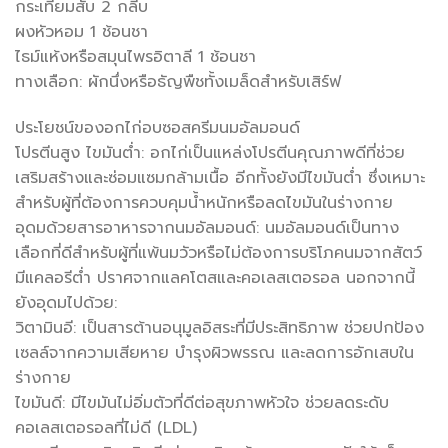
กระเทียมสับ 2 กลีบ
ผงหัวหอม 1 ช้อนชา
ไธม์แห้งหรือสมุนไพรอิตาลี 1 ช้อนชา
ทางเลือก: ผักนึ่งหรือธัญพืชทั้งเมล็ดสำหรับเสิร์ฟ
ประโยชน์ของอกไก่อบซอสครีมนมอัลมอนด์
โปรตีนสูง ไขมันต่ำ: อกไก่เป็นแหล่งโปรตีนคุณภาพดีที่ช่วย
เสริมสร้างและซ่อมแซมกล้ามเนื้อ อีกทั้งยังมีไขมันต่ำ ซึ่งเหมาะ
สำหรับผู้ที่ต้องการควบคุมน้ำหนักหรือลดไขมันในร่างกาย
อุดมด้วยสารอาหารจากนมอัลมอนด์: นมอัลมอนด์เป็นทาง
เลือกที่ดีสำหรับผู้ที่แพ้นมวัวหรือไม่ต้องการบริโภคนมจากสัตว์
มีแคลอรีต่ำ ปราศจากแลคโตสและคอเลสเตอรอล นอกจากนี้
ยังอุดมไปด้วย:
วิตามินอี: เป็นสารต้านอนุมูลอิสระที่มีประสิทธิภาพ ช่วยปกป้อง
เซลล์จากความเสียหาย บำรุงผิวพรรณ และลดการอักเสบใน
ร่างกาย
ไขมันดี: มีไขมันไม่อิ่มตัวที่ดีต่อสุขภาพหัวใจ ช่วยลดระดับ
คอเลสเตอรอลที่ไม่ดี (LDL)