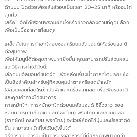
ด้านบน ปิดด้วยฟอยล์แล้วอบเป็นเวลา 20–25 นาที หรือจนไก่
สุกทั่ว
เสิร์ฟ : จัดไก่ใส่จานพร้อมผักนึ่งหรือข้าวกล้องตามที่คุณเลือก
เพื่อเป็นมื้ออาหารที่สมดุล
เคล็ดลับในการทำอกไก่อบซอสครีมนมอัลมอนด์ให้อร่อยและดี
ต่อสุขภาพ
เพื่อให้เมนูนี้ดีต่อสุขภาพมากยิ่งขึ้น คุณสามารถปรับส่วนผสม
และวิธีการทำได้ดังนี้:
เลือกนมอัลมอนด์ชนิดจืด: เพื่อหลีกเลี่ยงน้ำตาลที่เติมเพิ่ม ซึ่ง
เป็นสิ่งสำคัญสำหรับผู้ที่ควบคุมน้ำตาลหรือลดน้ำหนัก
ใช้ส่วนผสมที่สดใหม่: เน้นผักและเครื่องเทศสด เพื่อเพิ่มรสชาติ
และคุณค่าทางโภชนาการ
การหมักไก่: การหมักอกไก่ด้วยนมอัลมอนด์ ซีอิ๊วขาว ซอส
หอยนางรม (เลือกแบบลดโซเดียม) พริกไทย และสามเกลอ
(รากผักชี กระเทียม พริกไทย) จะช่วยให้อกไก่นุ่มและมีรสชาติดี
ขึ้น สามารถหมักทิ้งไว้ในตู้เย็นได้
วิธีการอบ: การอบเป็นการปรุงอาหารที่ดีต่อสุขภาพมากกว่า