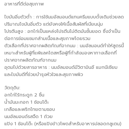
อาหารที่ดีต่อสุขภาพ
ไขมันอิ่มตัวต่ำ : การใช้นมอัลมอนด์แทนครีมแบบดั้งเดิมช่วยลด
ปริมาณไขมันอิ่มตัว แต่ยังคงให้เนื้อสัมผัสที่เนียนนุ่ม
โปรตีนสูง : อกไก่เป็นแหล่งโปรตีนไม่ติดมันชั้นยอด ซึ่งจำเป็น
ต่อการซ่อมแซมกล้ามเนื้อและสุขภาพโดยรวม
ตัวเลือกที่ปราศจากผลิตภัณฑ์จากนม : นมอัลมอนด์ทำให้สูตรนี้
เหมาะสำหรับผู้ที่แพ้แลคโตสหรือผู้ที่กำลังมองหาทางเลือกที่
ปราศจากผลิตภัณฑ์จากนม
อุดมไปด้วยสารอาหาร : นมอัลมอนด์มีวิตามินอี แมกนีเซียม
และไขมันดีที่ช่วยบำรุงหัวใจและสุขภาพผิว
วัตถุดิบ:
อกไก่ไร้กระดูก 2 ชิ้น
น้ำมันมะกอก 1 ช้อนโต๊ะ
เกลือและพริกไทยตามชอบ
นมอัลมอนด์รสจืด 1 ถ้วย
แป้ง 1 ช้อนโต๊ะ (หรือแป้งข้าวโพดสำหรับอาหารปลอดกลูเตน)