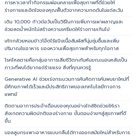
การหาเวลาทำกิจกรรมผ่อนคลายเพื่อสุขภาพที่ดีช่วยให้
ร่างกายและจิตใจของคุณฟื้นตัวจากความกดดันในแต่ละวัน
เดิน 10,000 ก้าวต่อวันเป็นวิธีในการเพิ่มการเผาผลาญและ
ช่วยลดน้ำหนักไม่สร้างความเครียดให้ร่างกายเกินไป
เค้กกล้วยหอมข้าวโอ๊ตไร้แป้งเนื้อสัมผัสที่นุ่มชุ่มชื้นและเพิ่ม
ปริมาณใยอาหาร ของหวานเพื่อสุขภาพสำหรับทุกโอกาส
โรคไหลตายคือกลุ่มอาการเสียชีวิตกะทันหันขณะนอนหลับเป็น
ภาวะที่พบได้ยากแต่ร้ายแรง สิ่งที่คุณควรรู้
Generative AI ช่วยเร่งกระบวนการค้นคิดการค้นพบยาใหม่ที่
มีศักยภาพได้เร็วและมีประสิทธิภาพของเทคโนโลยีทางการ
แพทย์
ติดตามอาการประจำเดือนของคุณอย่างใกล้ชิดช่วยให้เรา
สังเกตความผิดปกติของร่างกาย ขั้นตอนง่ายๆสู่สุขภาพที่ดี
ขึ้น
บอลลูนกระเพาะอาหารแบบกลืนได้ทางออกสมัยใหม่สำหรับการ