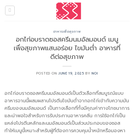
Skip
to
content
อาหารเพื่อสุขภาพ
อกไก่อบราดซอสครีมนมอัลมอนด์ เมนู
เพื่อสุขภาพแสนอร่อย ไขมันต่ำ อาหารที่
ดีต่อสุขภาพ
POSTED ON
JUNE 19, 2025
BY
NOI
อกไก่อบราดซอสครีมนมอัลมอนด์เป็นตัวเลือกที่สมบูรณ์แบบ
อาหารจานนี้ผสมผสานโปรตีนไขมันต่ำจากอกไก่เข้ากับความมัน
ครีมของนมอัลมอนด์ เป็นทางเลือกที่ทั้งมีคุณค่าทางโภชนาการ
และน่าพอใจสำหรับการรับประทานอาหารคลีน การใช้อกไก่เป็น
แหล่งโปรตีนหลักและนมอัลมอนด์เป็นส่วนประกอบของซอส
ทำให้เมนูนี้เหมาะสำหรับผู้ที่ต้องการควบคุมน้ำหนักหรือมองหา