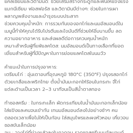
แคลเซียมและวิตามินดี: ช่วยเสริมสร้างกระดูกและฟันให้แข็งแรง
แมกนีเซียม ฟอสฟอรัส และวิตามินบีต่างๆ: ช่วยในการเผา
ผลาญพลังงานและบำรุงระบบประสาท
ช่วยควบคุมน้ำหนัก: การรวมกันของอกไก่และนมอัลมอนด์ใน
เมนูนี้ทำให้คุณได้รับโปรตีนและไขมันดีที่ช่วยให้อิ่มนานขึ้น ลด
ความอยากอาหาร และส่งผลดีต่อการควบคุมน้ำหนัก
เหมาะสำหรับผู้ที่แพ้แลคโตส: นมอัลมอนด์เป็นทางเลือกที่ยอด
เยี่ยมสำหรับผู้ที่มีปัญหาในการย่อยแลคโตสในนมวัว
คำแนะนำในการปรุงอาหาร:
เตรียมไก่ : อุ่นเตาอบที่อุณหภูมิ 180°C (350°F) ปรุงรสอกไก่
ด้วยเกลือและพริกไทย ตั้งน้ำมันมะกอกให้ร้อนในกระทะ จี่ไก่
แต่ละด้านเป็นเวลา 2–3 นาทีจนเป็นสีน้ำตาลทอง
ทำซอสครีม : ในกระทะเล็ก ผัดกระเทียมในน้ำมันมะกอกเล็กน้อย
ใส่แป้งและคนจนเข้ากัน เทนมอัลมอนด์ลงไปอย่างช้าๆ คน
ตลอดเวลาเพื่อไม่ให้เป็นก้อน ใส่สมุนไพรและผงหัวหอม เคี่ยวจน
ซอสข้นเล็กน้อย
อบ : วางไก่ที่ย่างแล้วลงในถาดอบ ราดซอสครีมนมอัลมอนด์