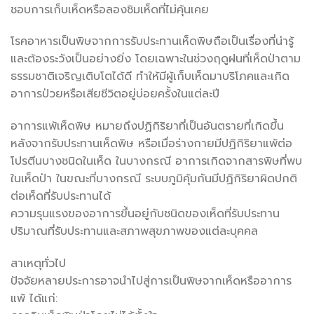
ชอบการเก็บเห็ดหรือลองชิมเห็ดที่ไม่คุ้นเคย
โรคอาหารเป็นพิษจากการรับประทานเห็ดพิษถือเป็นเรื่องที่น่ารู้
และต้องระวังเป็นอย่างยิ่ง โดยเฉพาะในช่วงฤดูฝนที่เห็ดป่าตาม
ธรรมชาติเจริญเติบโตได้ดี ทำให้มีผู้เก็บเห็ดมาบริโภคและเกิด
อาการป่วยหรือเสียชีวิตอยู่บ่อยครั้งในแต่ละปี
อาการแพ้เห็ดพิษ หมายถึงปฏิกิริยาที่เป็นอันตรายที่เกิดขึ้น
หลังจากรับประทานเห็ดพิษ หรือเมื่อร่างกายมีปฏิกิริยาแพ้ต่อ
โปรตีนบางชนิดในเห็ด ในบางกรณี อาการเกิดจากสารพิษที่พบ
ในเห็ดป่า ในขณะที่บางกรณี ระบบภูมิคุ้มกันมีปฏิกิริยาผิดปกติ
ต่อเห็ดที่รับประทานได้
ความรุนแรงของอาการขึ้นอยู่กับชนิดของเห็ดที่รับประทาน
ปริมาณที่รับประทานและสภาพสุขภาพของแต่ละบุคคล
สาเหตุทั่วไป
ปัจจัยหลายประการอาจนำไปสู่การเป็นพิษจากเห็ดหรืออาการ
แพ้ ได้แก่: