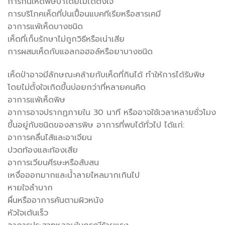
การกินเห็ดพิษป่าโดยไม่ได้ตั้งใจ
การบริโภคเห็ดที่ปนเปื้อนแบคทีเรียหรือสารเคมี
อาการแพ้เห็ดบางชนิด
เห็ดที่เก็บรักษาไม่ถูกวิธีหรือเน่าเสีย
การผสมเห็ดกับแอลกอฮอล์หรือยาบางชนิด
เห็ดป่าอาจมีลักษณะคล้ายกับเห็ดที่กินได้ ทำให้การได้รับพิษ
โดยไม่ตั้งใจเกิดขึ้นบ่อยกว่าที่หลายคนคิด
อาการแพ้เห็ดพิษ
อาการอาจปรากฏภายใน 30 นาที หรืออาจใช้เวลาหลายชั่วโมง
ขึ้นอยู่กับชนิดของสารพิษ อาการที่พบได้ทั่วไป ได้แก่:
อาการคลื่นไส้และอาเจียน
ปวดท้องและท้องเสีย
อาการเวียนศีรษะหรือสับสน
เหงื่อออกมากและน้ำลายไหลมากเกินไป
หายใจลำบาก
ผื่นหรืออาการคันตามผิวหนัง
หัวใจเต้นเร็ว