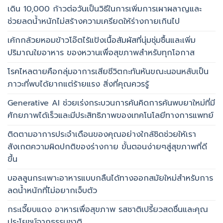
เดิน 10,000 ก้าวต่อวันเป็นวิธีในการเพิ่มการเผาผลาญและ
ช่วยลดน้ำหนักไม่สร้างความเครียดให้ร่างกายเกินไป
เค้กกล้วยหอมข้าวโอ๊ตไร้แป้งเนื้อสัมผัสที่นุ่มชุ่มชื้นและเพิ่ม
ปริมาณใยอาหาร ของหวานเพื่อสุขภาพสำหรับทุกโอกาส
โรคไหลตายคือกลุ่มอาการเสียชีวิตกะทันหันขณะนอนหลับเป็น
ภาวะที่พบได้ยากแต่ร้ายแรง สิ่งที่คุณควรรู้
Generative AI ช่วยเร่งกระบวนการค้นคิดการค้นพบยาใหม่ที่มี
ศักยภาพได้เร็วและมีประสิทธิภาพของเทคโนโลยีทางการแพทย์
ติดตามอาการประจำเดือนของคุณอย่างใกล้ชิดช่วยให้เรา
สังเกตความผิดปกติของร่างกาย ขั้นตอนง่ายๆสู่สุขภาพที่ดี
ขึ้น
บอลลูนกระเพาะอาหารแบบกลืนได้ทางออกสมัยใหม่สำหรับการ
ลดน้ำหนักที่ไม่อยากเจ็บตัว
กระเจี๊ยบแดง อาหารเพื่อสุขภาพ รสชาติเปรี้ยวสดชื่นและคุณ
ประโยชน์จากธรรมชาติ