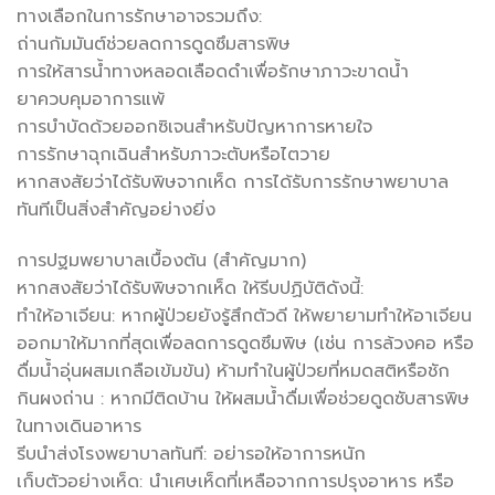
ทางเลือกในการรักษาอาจรวมถึง:
ถ่านกัมมันต์ช่วยลดการดูดซึมสารพิษ
การให้สารน้ำทางหลอดเลือดดำเพื่อรักษาภาวะขาดน้ำ
ยาควบคุมอาการแพ้
การบำบัดด้วยออกซิเจนสำหรับปัญหาการหายใจ
การรักษาฉุกเฉินสำหรับภาวะตับหรือไตวาย
หากสงสัยว่าได้รับพิษจากเห็ด การได้รับการรักษาพยาบาล
ทันทีเป็นสิ่งสำคัญอย่างยิ่ง
การปฐมพยาบาลเบื้องต้น (สำคัญมาก)
หากสงสัยว่าได้รับพิษจากเห็ด ให้รีบปฏิบัติดังนี้:
ทำให้อาเจียน: หากผู้ป่วยยังรู้สึกตัวดี ให้พยายามทำให้อาเจียน
ออกมาให้มากที่สุดเพื่อลดการดูดซึมพิษ (เช่น การล้วงคอ หรือ
ดื่มน้ำอุ่นผสมเกลือเข้มข้น) ห้ามทำในผู้ป่วยที่หมดสติหรือชัก
กินผงถ่าน : หากมีติดบ้าน ให้ผสมน้ำดื่มเพื่อช่วยดูดซับสารพิษ
ในทางเดินอาหาร
รีบนำส่งโรงพยาบาลทันที: อย่ารอให้อาการหนัก
เก็บตัวอย่างเห็ด: นำเศษเห็ดที่เหลือจากการปรุงอาหาร หรือ