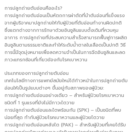
การปลูกถ่ายตับอ่อนคืออะไร?
การปลูกถ่ายตับอ่อนเป็นหัตถการผ่าตัดที่นำตับอ่อนที่แข็งแรง
จากผู้บริจาคมาปลูกถ่ายให้กับผู้ป่วยที่ตับอ่อนทำงานผิดปกติ
ซึ่งแตกต่างจากการรักษาด้วยอินซูลินแบบดั้งเดิมที่ควบคุม
อาการ การปลูกถ่ายที่ประสบความสำเร็จสามารถฟื้นฟูการผลิต
อินซูลินตามธรรมชาติและทำให้ระดับน้ำตาลในเลือดเป็นปกติ วิธี
การนี้มีจุดมุ่งหมายเพื่อลดความจำเป็นในการฉีดอินซูลินและลด
ภาวะแทรกซ้อนที่เกี่ยวข้องกับโรคเบาหวาน
ประเภทของการปลูกถ่ายตับอ่อน
เทคโนโลยีทางการแพทย์สมัยใหม่ได้ก้าวหน้าในการปลูกถ่ายตับ
อ่อนให้เป็นรูปแบบต่างๆ ขึ้นอยู่กับสภาพของผู้ป่วย:
การปลูกถ่ายตับอ่อนอย่างเดียว – สำหรับผู้ป่วยโรคเบาหวาน
ชนิดที่ 1 รุนแรงที่ยังไม่มีภาวะไตวาย
การปลูกถ่ายตับอ่อนและไตพร้อมกัน (SPK) – เป็นชนิดที่พบ
บ่อยที่สุด ทำกับผู้ป่วยโรคเบาหวานและผู้ป่วยไตวาย
การปลูกถ่ายตับอ่อนหลังไต (PAK) – สำหรับผู้ป่วยที่เคยได้รับ