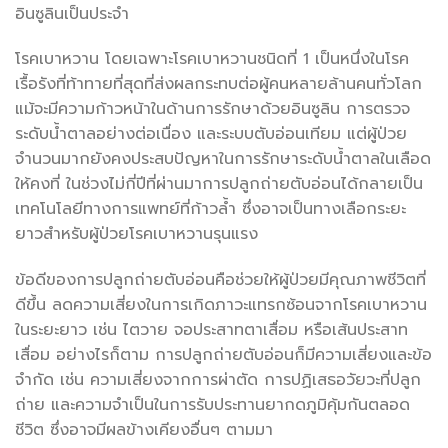
อินซูลินเป็นประจำ
โรคเบาหวาน โดยเฉพาะโรคเบาหวานชนิดที่ 1 เป็นหนึ่งในโรค
เรื้อรังที่ท้าทายที่สุดที่ส่งผลกระทบต่อผู้คนหลายล้านคนทั่วโลก
แม้จะมีความก้าวหน้าในด้านการรักษาด้วยอินซูลิน การตรวจ
ระดับน้ำตาลอย่างต่อเนื่อง และระบบตับอ่อนเทียม แต่ผู้ป่วย
จำนวนมากยังคงประสบปัญหาในการรักษาระดับน้ำตาลในเลือด
ให้คงที่ ในช่วงไม่กี่ปีที่ผ่านมาการปลูกถ่ายตับอ่อนได้กลายเป็น
เทคโนโลยีทางการแพทย์ที่ก้าวล้ำ ซึ่งอาจเป็นทางเลือกระยะ
ยาวสำหรับผู้ป่วยโรคเบาหวานรุนแรง
ข้อดีของการปลูกถ่ายตับอ่อนคือช่วยให้ผู้ป่วยมีคุณภาพชีวิตที่
ดีขึ้น ลดความเสี่ยงในการเกิดภาวะแทรกซ้อนจากโรคเบาหวาน
ในระยะยาว เช่น ไตวาย จอประสาทตาเสื่อม หรือเส้นประสาท
เสื่อม อย่างไรก็ตาม การปลูกถ่ายตับอ่อนก็มีความเสี่ยงและข้อ
จำกัด เช่น ความเสี่ยงจากการผ่าตัด การปฏิเสธอวัยวะที่ปลูก
ถ่าย และความจำเป็นในการรับประทานยากดภูมิคุ้มกันตลอด
ชีวิต ซึ่งอาจมีผลข้างเคียงอื่นๆ ตามมา