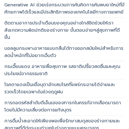
Generative AI ช่วยเร่งกระบวนการค้นคิดการค้นพบยาใหม่ที่มี
ศักยภาพได้เร็วและมีประสิทธิภาพของเทคโนโลยีทางการแพทย์
ติดตามอาการประจำเดือนของคุณอย่างใกล้ชิดช่วยให้เรา
สังเกตความผิดปกติของร่างกาย ขั้นตอนง่ายๆสู่สุขภาพที่ดี
ขึ้น
บอลลูนกระเพาะอาหารแบบกลืนได้ทางออกสมัยใหม่สำหรับการ
ลดน้ำหนักที่ไม่อยากเจ็บตัว
กระเจี๊ยบแดง อาหารเพื่อสุขภาพ รสชาติเปรี้ยวสดชื่นและคุณ
ประโยชน์จากธรรมชาติ
โรคตาแดงเป็นเยื่อบุตาอักเสบโรคที่แพร่กระจายได้ง่ายและ
รวดเร็วโดยเฉพาะในช่วงฤดูฝน
การถอดรหัสลำดับดีเอ็นเอของทารกในครรภ์จากเลือดมารดา
โดยไม่มีความเสี่ยงต่อการแท้งบุตร
การดื่มน้ำสะอาดให้เพียงพอเพื่อรักษาสมดุลของร่างกายและ
สุขภาพที่ดีต่อระบบต่างๆในร่างกายแบบครบวงจร