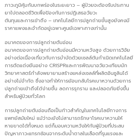
ภาวะภูมิคุ้มกันบกพร่องในระยะยาว – ผู้ป่วยจะต้องรับประทาน
ยาไปตลอดชีวิตเพื่อป้องกันการปฏิเสธอวัยวะ
ต้นทุนและการเข้าถึง – เทคโนโลยีการปลูกถ่ายขั้นสูงยังคงมี
ราคาแพงและจำกัดอยู่เฉพาะศูนย์เฉพาะทางเท่านั้น
อนาคตของการปลูกถ่ายตับอ่อน
อนาคตของการปลูกถ่ายตับอ่อนมีความหวังสูง ด้วยการวิจัย
อย่างต่อเนื่องเกี่ยวกับการบำบัดด้วยเซลล์ต้นกำเนิดเทคโนโลยี
การตัดแต่งยีนอย่าง CRISPRและการพัฒนาอวัยวะเทียมนัก
วิทยาศาสตร์กำลังพยายามสร้างแหล่งเซลล์ที่ผลิตอินซูลินได้
อย่างไม่จำกัด ซึ่งอาจทำให้การย้อนกลับโรคเบาหวานด้วยการ
ปลูกถ่ายเข้าถึงได้ง่ายขึ้น ลดการรุกราน และปลอดภัยยิ่งขึ้น
สำหรับผู้ป่วยทั่วโลก
การปลูกถ่ายตับอ่อนถือเป็นก้าวสำคัญในเทคโนโลยีทางการ
แพทย์สมัยใหม่ แม้ว่าจะยังไม่สามารถรักษาโรคเบาหวานให้
หายขาดได้ทั้งหมด แต่ก็มอบความหวังให้กับผู้ป่วยที่ประสบ
ปัญหาภาวะแทรกซ้อนจากระดับน้ำตาลในเลือดที่รุนแรงและ