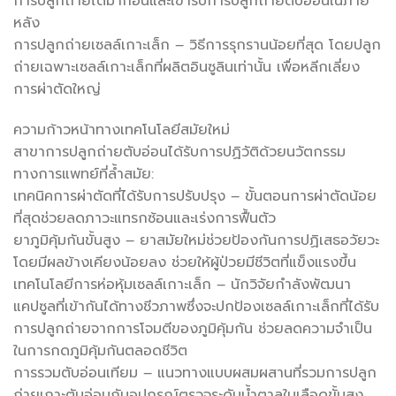
การปลูกถ่ายไตมาก่อนและเข้ารับการปลูกถ่ายตับอ่อนในภาย
หลัง
การปลูกถ่ายเซลล์เกาะเล็ก – วิธีการรุกรานน้อยที่สุด โดยปลูก
ถ่ายเฉพาะเซลล์เกาะเล็กที่ผลิตอินซูลินเท่านั้น เพื่อหลีกเลี่ยง
การผ่าตัดใหญ่
ความก้าวหน้าทางเทคโนโลยีสมัยใหม่
สาขาการปลูกถ่ายตับอ่อนได้รับการปฏิวัติด้วยนวัตกรรม
ทางการแพทย์ที่ล้ำสมัย:
เทคนิคการผ่าตัดที่ได้รับการปรับปรุง – ขั้นตอนการผ่าตัดน้อย
ที่สุดช่วยลดภาวะแทรกซ้อนและเร่งการฟื้นตัว
ยาภูมิคุ้มกันขั้นสูง – ยาสมัยใหม่ช่วยป้องกันการปฏิเสธอวัยวะ
โดยมีผลข้างเคียงน้อยลง ช่วยให้ผู้ป่วยมีชีวิตที่แข็งแรงขึ้น
เทคโนโลยีการห่อหุ้มเซลล์เกาะเล็ก – นักวิจัยกำลังพัฒนา
แคปซูลที่เข้ากันได้ทางชีวภาพซึ่งจะปกป้องเซลล์เกาะเล็กที่ได้รับ
การปลูกถ่ายจากการโจมตีของภูมิคุ้มกัน ช่วยลดความจำเป็น
ในการกดภูมิคุ้มกันตลอดชีวิต
การรวมตับอ่อนเทียม – แนวทางแบบผสมผสานที่รวมการปลูก
ถ่ายเกาะตับอ่อนกับอุปกรณ์ตรวจระดับน้ำตาลในเลือดขั้นสูง