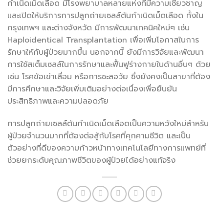
กำเนิดเม็ดเลือด มีโรงพยาบาลหลายแห่งที่มีความเชี่ยวชาญ
และเปิดให้บริการการปลูกถ่ายเซลล์ต้นกำเนิดเม็ดเลือด ทั้งใน
กรุงเทพฯ และต่างจังหวัด มีการพัฒนาเทคนิคใหม่ๆ เช่น
Haploidentical Transplantation เพื่อเพิ่มโอกาสในการ
รักษาให้กับผู้ป่วยมากขึ้น นอกจากนี้ ยังมีการวิจัยและพัฒนา
การใช้สเต็มเซลล์ในการรักษาและฟื้นฟูร่างกายในด้านอื่นๆ ด้วย
เช่น โรคข้อเข่าเสื่อม หรือการชะลอวัย ซึ่งยังคงเป็นสาขาที่ต้อง
มีการศึกษาและวิจัยเพิ่มเติมอย่างต่อเนื่องเพื่อยืนยัน
ประสิทธิภาพและความปลอดภัย
การปลูกถ่ายเซลล์ต้นกำเนิดเม็ดเลือดเป็นความหวังใหม่สำหรับ
ผู้ป่วยจำนวนมากที่ต้องต่อสู้กับโรคที่คุกคามชีวิต และเป็น
ตัวอย่างที่ดีของความก้าวหน้าทางเทคโนโลยีทางการแพทย์ที่
ช่วยยกระดับคุณภาพชีวิตของผู้ป่วยได้อย่างแท้จริง