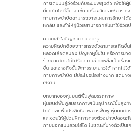
การเดินบนลู่วิ่งร่วมกับระบบพยุงตัว เพื่อให
มีเทคโนโลยีอื่น ๆ เช่น เครื่องวิเคราะห์การทร
กายภาพบำบัดสามารถวางแผนการรักษาได้อย่
หกล้ม และทำให้ผู้ป่วยสามารถกลับมาใช้ชีวิตปร
ความเข้าใจปัญหาความสมดุล
ความผิดปกติของการทรงตัวสามารถเกิดขึ้นได
หลอดเลือดสมอง ปัญหาหูชั้นใน หรือการบาดเจ็
ร่างกายโดยไม่ได้รับความช่วยเหลือเป็นเรื่อง
ขึ้น และอาจถึงขั้นพิการระยะยาวได้ หากไม่ไ
กายภาพบำบัด มีประโยชน์อย่างมาก แต่บางคร
ใช้งาน
บทบาทของหุ่นยนต์ฟื้นฟูสมรรถภาพ
หุ่นยนต์ฟื้นฟูสมรรถภาพเป็นอุปกรณ์ขั้นสูงที
ไทม์ และเพิ่มประสิทธิภาพการฟื้นฟู หุ่นยนต
และช่วยให้ผู้ป่วยฝึกการทรงตัวอย่างปลอดภั
ภายนอกแบบสวมใส่ได้ ในขณะที่บางตัวเป็นเครื