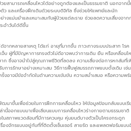
้ผู้ป่วยสามารถเคลื่อนไหวได้อย่างถูกต้องและเป็นธรรมชาติ นอกจากนี้
งตัว และเครื่องฝึกเดินด้วยระบบดิจิทัล ซึ่งช่วยให้แพทย์และนัก
างแม่นยำและเหมาะสมกับผู้ป่วยแต่ละราย ช่วยลดความเสี่ยงจาก
ะจำวันได้ดีขึ้น
้จากหลายสาเหตุ ได้แก่ อายุที่มากขึ้น ภาวะทางระบบประสาท โรค
บ ผู้ที่มีปัญหาการทรงตัวไม่ดีอาจพบว่าการเดิน ยืน หรือเคลื่อนไ
ยาก ซึ่งอาจนำไปสู่คุณภาพชีวิตที่ลดลง ความเสี่ยงต่อการหกล้มที่เพิ
ด้รับการรักษาอย่างเหมาะสม วิธีการฟื้นฟูสมรรถภาพแบบดั้งเดิม เช่น
ั้งอาจมีข้อจำกัดในด้านความเข้มข้น ความสม่ำเสมอ หรือความพร้
่พัฒนาขึ้นเพื่อช่วยในการฝึกการเคลื่อนไหว ให้ข้อมูลป้อนกลับแบบเรี
์เหล่านี้ออกแบบมาเพื่อเลียนแบบการเคลื่อนไหวร่างกายตามธรรมชาติ
ยในสภาพแวดล้อมที่มีการควบคุม หุ่นยนต์บางตัวเป็นโครงกระดูก
่องจักรแบบอยู่กับที่ที่ติดตั้งเซ็นเซอร์ สายรัด และแพลตฟอร์มแบบอ