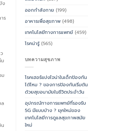
ยัง
ออกกำลังกาย
(199)
การ
อาหารเพื่อสุขภาพ
(498)
เทคโนโลยีทางการแพทย์
(459)
โรคน่ารู้
(565)
หว
บทความสุขภาพ
่ม
อม
โรคเฮอร์แปงไจน่าในเด็กป้องกัน
ได้ไหม ? ของการป้องกันเริ่มต้น
ด้วยสุขอนามัยในชีวิตประจำวัน
อุปกรณ์ทางการแพทย์ที่รองรับ
ยล
5G มีแบบบ้าง ? ยุคใหม่ของ
เทคโนโลยีการดูแลสุขภาพสมัย
ใหม่
ิน