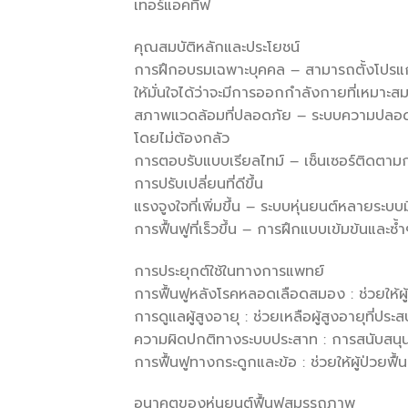
เทอร์แอคทีฟ
คุณสมบัติหลักและประโยชน์
การฝึกอบรมเฉพาะบุคคล – สามารถตั้งโปรแกรม
ให้มั่นใจได้ว่าจะมีการออกกำลังกายที่เหมาะส
สภาพแวดล้อมที่ปลอดภัย – ระบบความปลอดภัย
โดยไม่ต้องกลัว
การตอบรับแบบเรียลไทม์ – เซ็นเซอร์ติดตามการ
การปรับเปลี่ยนที่ดีขึ้น
แรงจูงใจที่เพิ่มขึ้น – ระบบหุ่นยนต์หลายระบ
การฟื้นฟูที่เร็วขึ้น – การฝึกแบบเข้มข้นและซ้ำ
การประยุกต์ใช้ในทางการแพทย์
การฟื้นฟูหลังโรคหลอดเลือดสมอง : ช่วยให้
การดูแลผู้สูงอายุ : ช่วยเหลือผู้สูงอายุที่ป
ความผิดปกติทางระบบประสาท : การสนับสนุนผู้
การฟื้นฟูทางกระดูกและข้อ : ช่วยให้ผู้ป่วยฟื
อนาคตของหุ่นยนต์ฟื้นฟูสมรรถภาพ