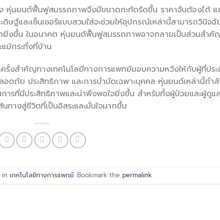
 หุ่นยนต์ฟื้นฟูสมรรถภาพจึงมีขนาดกะทัดรัดขึ้น ราคาจับต้องได้ แ
ษฐ์และเซ็นเซอร์แบบสวมใส่จะช่วยให้อุปกรณ์เหล่านี้สามารถวินิจฉั
ยำยิ่งขึ้น ในอนาคต หุ่นยนต์ฟื้นฟูสมรรถภาพอาจกลายเป็นส่วนสำคั
กระทั่งที่บ้าน
าครั้งสำคัญทางเทคโนโลยีทางการแพทย์มอบความหวังให้กับผู้ที่ปร
ัย ประสิทธิภาพ และการบำบัดเฉพาะบุคคล หุ่นยนต์เหล่านี้กำล
ที่มีประสิทธิภาพและน่าพึงพอใจยิ่งขึ้น สำหรับทั้งผู้ป่วยและผู้ดูแ
นทางสู่ชีวิตที่เป็นอิสระและมั่นใจมากขึ้น
 in
เทคโนโลยีทางการแพทย์
. Bookmark the
permalink
.