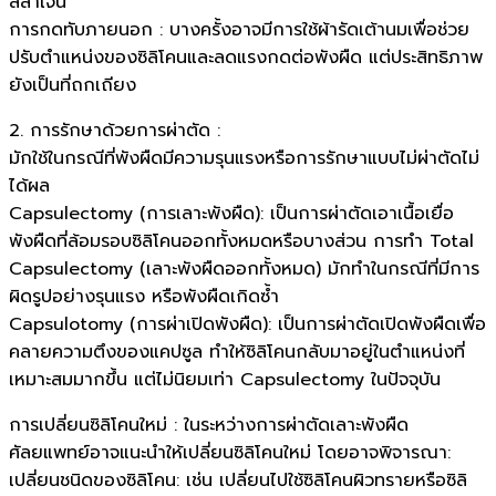
ลลาเจน
การกดทับภายนอก : บางครั้งอาจมีการใช้ผ้ารัดเต้านมเพื่อช่วย
ปรับตำแหน่งของซิลิโคนและลดแรงกดต่อพังผืด แต่ประสิทธิภาพ
ยังเป็นที่ถกเถียง
2. การรักษาด้วยการผ่าตัด :
มักใช้ในกรณีที่พังผืดมีความรุนแรงหรือการรักษาแบบไม่ผ่าตัดไม่
ได้ผล
Capsulectomy (การเลาะพังผืด): เป็นการผ่าตัดเอาเนื้อเยื่อ
พังผืดที่ล้อมรอบซิลิโคนออกทั้งหมดหรือบางส่วน การทำ Total
Capsulectomy (เลาะพังผืดออกทั้งหมด) มักทำในกรณีที่มีการ
ผิดรูปอย่างรุนแรง หรือพังผืดเกิดซ้ำ
Capsulotomy (การผ่าเปิดพังผืด): เป็นการผ่าตัดเปิดพังผืดเพื่อ
คลายความตึงของแคปซูล ทำให้ซิลิโคนกลับมาอยู่ในตำแหน่งที่
เหมาะสมมากขึ้น แต่ไม่นิยมเท่า Capsulectomy ในปัจจุบัน
การเปลี่ยนซิลิโคนใหม่ : ในระหว่างการผ่าตัดเลาะพังผืด
ศัลยแพทย์อาจแนะนำให้เปลี่ยนซิลิโคนใหม่ โดยอาจพิจารณา:
เปลี่ยนชนิดของซิลิโคน: เช่น เปลี่ยนไปใช้ซิลิโคนผิวทรายหรือซิลิ