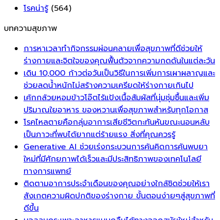
โรคน่ารู้
(564)
บทความสุขภาพ
การหาเวลาทำกิจกรรมผ่อนคลายเพื่อสุขภาพที่ดีช่วยให้
ร่างกายและจิตใจของคุณฟื้นตัวจากความกดดันในแต่ละวัน
เดิน 10,000 ก้าวต่อวันเป็นวิธีในการเพิ่มการเผาผลาญและ
ช่วยลดน้ำหนักไม่สร้างความเครียดให้ร่างกายเกินไป
เค้กกล้วยหอมข้าวโอ๊ตไร้แป้งเนื้อสัมผัสที่นุ่มชุ่มชื้นและเพิ่ม
ปริมาณใยอาหาร ของหวานเพื่อสุขภาพสำหรับทุกโอกาส
โรคไหลตายคือกลุ่มอาการเสียชีวิตกะทันหันขณะนอนหลับ
เป็นภาวะที่พบได้ยากแต่ร้ายแรง สิ่งที่คุณควรรู้
Generative AI ช่วยเร่งกระบวนการค้นคิดการค้นพบยา
ใหม่ที่มีศักยภาพได้เร็วและมีประสิทธิภาพของเทคโนโลยี
ทางการแพทย์
ติดตามอาการประจำเดือนของคุณอย่างใกล้ชิดช่วยให้เรา
สังเกตความผิดปกติของร่างกาย ขั้นตอนง่ายๆสู่สุขภาพที่
ดีขึ้น