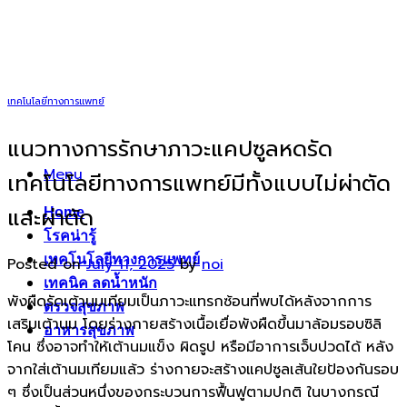
Skip
to
content
เทคโนโลยีทางการแพทย์
แนวทางการรักษาภาวะแคปซูลหดรัด
Menu
เทคโนโลยีทางการแพทย์มีทั้งแบบไม่ผ่าตัด
และผ่าตัด
Home
โรคน่ารู้
เทคโนโลยีทางการแพทย์
Posted on
July 11, 2025
by
noi
เทคนิค ลดน้ำหนัก
พังผืดรัดเต้านมเทียมเป็นภาวะแทรกซ้อนที่พบได้หลังจากการ
ตรวจสุขภาพ
เสริมเต้านม โดยร่างกายสร้างเนื้อเยื่อพังผืดขึ้นมาล้อมรอบซิลิ
อาหารสุขภาพ
โคน ซึ่งอาจทำให้เต้านมแข็ง ผิดรูป หรือมีอาการเจ็บปวดได้ หลัง
จากใส่เต้านมเทียมแล้ว ร่างกายจะสร้างแคปซูลเส้นใยป้องกันรอบ
ๆ ซึ่งเป็นส่วนหนึ่งของกระบวนการฟื้นฟูตามปกติ ในบางกรณี