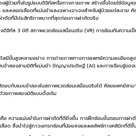
ป่วยทั้งในรูปแบบดิจิทัลหรือทางกายภาพ สร้างขึ้นโดยใช้ข้อม
ะดูก และหลอดเลือดที่แม่นยำและเฉพาะเจาะจงสำหรับผู้ป่วยแต่ละร
าตัดที่มีประสิทธิภาพมากที่สุดก่อนการผ่าตัดจริง
งดิจิทัล 3 มิติ สภาพแวดล้อมเสมือนจริง (VR) การซ้อนทับความเป
ลยีขั้นสูงหลายอย่าง การถ่ายภาพทางการแพทย์ความละเอียดสูงให้
บจำลองสามมิติที่แม่นยำ ปัญญาประดิษฐ์ (AI) และการเรียนรู้ของเคร
ต้ตอบกับแบบจำลองในสภาพแวดล้อมเสมือนจริงได้ ศัลยแพทย์สามารถ
็นด้วยภาพสองมิติแบบดั้งเดิม
ือ ความแม่นยำในการผ่าตัดที่ดียิ่งขึ้น การฝึกซ้อมขั้นตอนการผ่
ือด ซึ่งนำไปสู่ภาวะแทรกซ้อนที่น้อยลงและผลลัพธ์ทางคลินิกที่ดีขึ้