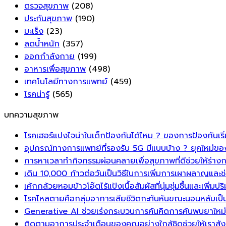
ตรวจสุขภาพ
(208)
ประกันสุขภาพ
(190)
มะเร็ง
(23)
ลดน้ำหนัก
(357)
ออกกำลังกาย
(199)
อาหารเพื่อสุขภาพ
(498)
เทคโนโลยีทางการแพทย์
(459)
โรคน่ารู้
(565)
บทความสุขภาพ
โรคเฮอร์แปงไจน่าในเด็กป้องกันได้ไหม ? ของการป้องกันเริ่
อุปกรณ์ทางการแพทย์ที่รองรับ 5G มีแบบบ้าง ? ยุคใหม่ขอ
การหาเวลาทำกิจกรรมผ่อนคลายเพื่อสุขภาพที่ดีช่วยให้ร่า
เดิน 10,000 ก้าวต่อวันเป็นวิธีในการเพิ่มการเผาผลาญและช
เค้กกล้วยหอมข้าวโอ๊ตไร้แป้งเนื้อสัมผัสที่นุ่มชุ่มชื้นและ
โรคไหลตายคือกลุ่มอาการเสียชีวิตกะทันหันขณะนอนหลับเป็นภา
Generative AI ช่วยเร่งกระบวนการค้นคิดการค้นพบยาใหม่ท
ติดตามอาการประจำเดือนของคุณอย่างใกล้ชิดช่วยให้เราสังเ