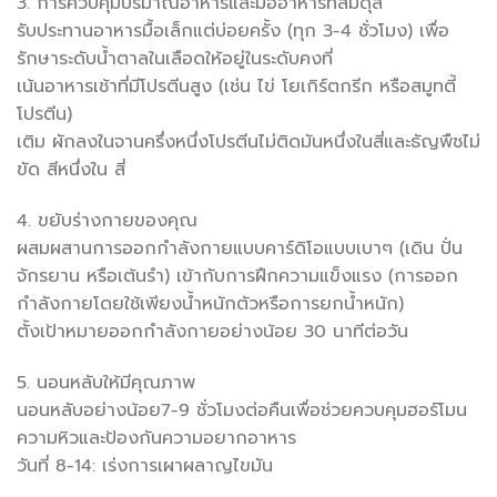
3. การควบคุมปริมาณอาหารและมื้ออาหารที่สมดุล
รับประทานอาหารมื้อเล็กแต่บ่อยครั้ง (ทุก 3-4 ชั่วโมง) เพื่อ
รักษาระดับน้ำตาลในเลือดให้อยู่ในระดับคงที่
เน้นอาหารเช้าที่มีโปรตีนสูง (เช่น ไข่ โยเกิร์ตกรีก หรือสมูทตี้
โปรตีน)
เติม ผักลงในจานครึ่งหนึ่งโปรตีนไม่ติดมันหนึ่งในสี่และธัญพืชไม่
ขัด สีหนึ่งใน สี่
4. ขยับร่างกายของคุณ
ผสมผสานการออกกำลังกายแบบคาร์ดิโอแบบเบาๆ (เดิน ปั่น
จักรยาน หรือเต้นรำ) เข้ากับการฝึกความแข็งแรง (การออก
กำลังกายโดยใช้เพียงน้ำหนักตัวหรือการยกน้ำหนัก)
ตั้งเป้าหมายออกกำลังกายอย่างน้อย 30 นาทีต่อวัน
5. นอนหลับให้มีคุณภาพ
นอนหลับอย่างน้อย7-9 ชั่วโมงต่อคืนเพื่อช่วยควบคุมฮอร์โมน
ความหิวและป้องกันความอยากอาหาร
วันที่ 8-14: เร่งการเผาผลาญไขมัน