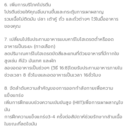
6. เพิ่มการบริโภคโปรตีน
โปรตีนช่วยให้คุณอิ่มนานขึ้นและกระตุ้นการเผาผลาญ
รวมเนื้อไม่ติดมัน ปลา เต้าหู้ ถั่ว และถั่วต่างๆ ไว้ในมื้ออาหาร
ของคุณ
7. เปลี่ยนไปรับประทานอาหารแบบคาร์โบไฮเดรตต่ำหรืออด
อาหารเป็นระยะ (ทางเลือก)
ลดปริมาณคาร์โบไฮเดรตขัดสีและแทนที่ด้วยอาหารที่มีกากใย
สูงเช่น คีนัว มันเทศ และผัก
ลองอดอาหารเป็นช่วงๆ (วิธี 16:8)โดยรับประทานอาหารภายใน
ช่วงเวลา 8 ชั่วโมงและอดอาหารเป็นเวลา 16ชั่วโมง
8. จัดลำดับความสำคัญของการออกกำลังกายเพื่อความ
แข็งแกร่ง
เพิ่มการฝึกแบบช่วงความเข้มข้นสูง (HIIT)เพื่อการเผาผลาญไข
มัน
การฝึกความแข็งแกร่ง3-4 ครั้งต่อสัปดาห์ช่วยรักษากล้ามเนื้อ
ในขณะที่ลดไขมัน