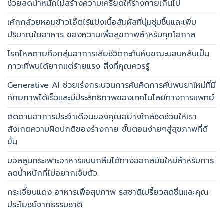
ช่วยลดน้ำหนักไม่สร้างความเครียดให้ร่างกายเกินไป
เค้กกล้วยหอมข้าวโอ๊ตไร้แป้งเนื้อสัมผัสที่นุ่มชุ่มชื้นและเพิ่ม
ปริมาณใยอาหาร ของหวานเพื่อสุขภาพสำหรับทุกโอกาส
โรคไหลตายคือกลุ่มอาการเสียชีวิตกะทันหันขณะนอนหลับเป็น
ภาวะที่พบได้ยากแต่ร้ายแรง สิ่งที่คุณควรรู้
Generative AI ช่วยเร่งกระบวนการค้นคิดการค้นพบยาใหม่ที่มี
ศักยภาพได้เร็วและมีประสิทธิภาพของเทคโนโลยีทางการแพทย์
ติดตามอาการประจำเดือนของคุณอย่างใกล้ชิดช่วยให้เรา
สังเกตความผิดปกติของร่างกาย ขั้นตอนง่ายๆสู่สุขภาพที่ดี
ขึ้น
บอลลูนกระเพาะอาหารแบบกลืนได้ทางออกสมัยใหม่สำหรับการ
ลดน้ำหนักที่ไม่อยากเจ็บตัว
กระเจี๊ยบแดง อาหารเพื่อสุขภาพ รสชาติเปรี้ยวสดชื่นและคุณ
ประโยชน์จากธรรมชาติ