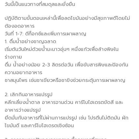
วันนี้เป็นแนวทางที่สมดุลและยั่งยืน
ปฏิบัติตามขั้นตอนเหล่านี้เพื่อลดไขมันอย่างมีสุขภาพดีโดยไม่
ต้องอดอาหาร
วันที่ 1-7: ดีท็อกซ์และเพิ่มการเผาผลาญ
1. ดื่มน้ำอย่างชาญฉลาด
เริ่มต้นวันใหม่ด้วยน้ำมะนาวอุ่นๆ หนึ่งแก้วเพื่อล้างพิษใน
ร่างกาย
ดื่ม น้ำอย่างน้อย 2-3 ลิตรต่อวัน เพื่อขับสารพิษและป้องกัน
ความอยากอาหาร
ชาสมุนไพร เช่นชาเขียวหรือชาขิงช่วยกระตุ้นการเผาผลาญ
2. เลิกกินอาหารแปรรูป
หลีกเลี่ยงน้ำตาล อาหารจานด่วน คาร์โบไฮเดรตขัดสี และ
อาหารว่างแปรรูป
ยึดมั่นกับอาหารที่ไม่ผ่านการแปรรูป เช่น โปรตีนไม่ติดมัน ผัก
ไขมันดี และคาร์โบไฮเดรตเชิงซ้อน