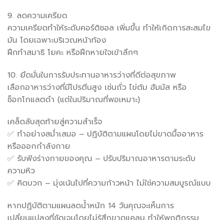
9. ลดความเครียด
ความเครียดทำให้ระดับคอร์ติซอล เพิ่มขึ้น ทำให้เกิดการสะสมไข
มัน โดยเฉพาะบริเวณหน้าท้อง
ฝึกทำสมาธิ โยคะ หรือฝึกหายใจเข้าลึกๆ
10. ยึดมั่นในการรับประทานอาหารว่างที่ดีต่อสุขภาพ
เลือกอาหารว่างที่มีโปรตีนสูง เช่นถั่ว ไข่ต้ม ฮัมมัส หรือ
ช็อกโกแลตดำ (แต่ในปริมาณที่พอเหมาะ)
เคล็ดลับสุดท้ายสู่ความสำเร็จ
✅ ทำอย่างสม่ำเสมอ – ปฏิบัติตามแผนโดยไม่ขาดมื้ออาหาร
หรือออกกำลังกาย
✅ รับฟังร่างกายของคุณ – ปรับปริมาณอาหารตามระดับ
ความหิว
✅ คิดบวก – มุ่งเน้นไปที่ความก้าวหน้า ไม่ใช่ความสมบูรณ์แบบ
หากปฏิบัติตามแผนลดน้ำหนัก 14 วันคุณจะเห็นการ
เปลี่ยนแปลงที่ชัดเจนโดยไม่รู้สึกขาดแคลน ทำให้พฤติกรรม