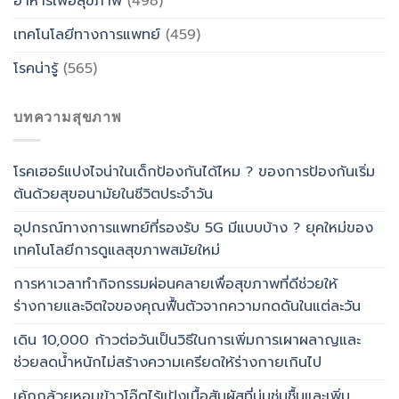
อาหารเพื่อสุขภาพ
(498)
เทคโนโลยีทางการแพทย์
(459)
โรคน่ารู้
(565)
บทความสุขภาพ
โรคเฮอร์แปงไจน่าในเด็กป้องกันได้ไหม ? ของการป้องกันเริ่ม
ต้นด้วยสุขอนามัยในชีวิตประจำวัน
อุปกรณ์ทางการแพทย์ที่รองรับ 5G มีแบบบ้าง ? ยุคใหม่ของ
เทคโนโลยีการดูแลสุขภาพสมัยใหม่
การหาเวลาทำกิจกรรมผ่อนคลายเพื่อสุขภาพที่ดีช่วยให้
ร่างกายและจิตใจของคุณฟื้นตัวจากความกดดันในแต่ละวัน
เดิน 10,000 ก้าวต่อวันเป็นวิธีในการเพิ่มการเผาผลาญและ
ช่วยลดน้ำหนักไม่สร้างความเครียดให้ร่างกายเกินไป
เค้กกล้วยหอมข้าวโอ๊ตไร้แป้งเนื้อสัมผัสที่นุ่มชุ่มชื้นและเพิ่ม