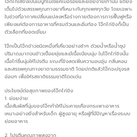
โจ๊กไก่ใส่ขิงเป็นเมนูที่ไม่ใช่แค่ไม่อร่อยและย่อยง่ายเท่านั้น แต่ยัง
เต็มไปด้วยสรรพคุณทางยาที่เหมาะกับทุกเพศทุกวัย โดยเฉพาะ
ในช่วงที่อากาศเปลี่ยนแปลงหรือร่างกายต้องการการฟื้นฟูหรือ
เพียงแค่ต้องการอาหารที่ครบถ้วนและอิ่มท้อง โจ๊กไก่ขิงก็เป็น
ตัวเลือกที่ยอดเยี่ยม
โจ๊กเป็นโจ๊กข้าวชนิดหนึ่งที่เคี่ยวอย่างช้าๆ ด้วยน้ำหรือน้ำซุป
ปริมาณมากจนข้าวเปื่อยยุ่ยและมีเนื้อเนียนนุ่ม ในโจ๊กไก่ขิงนั้น
เนื้อไก่ชิ้นนุ่มให้โปรตีน ขณะที่ขิงสดเพิ่มความอบอุ่น กลิ่นหอม
และสรรพคุณทางยาตามธรรมชาติ โดยปกติแล้วโจ๊กจะปรุงรส
อ่อนๆ เพื่อให้รสชาติธรรมชาติโดดเด่น
ประโยชน์ต่อสุขภาพของโจ๊กไก่ขิง
1. ย่อยง่าย
เนื้อสัมผัสที่นุ่มของโจ๊กทำให้ไม่ระคายเคืองกระเพาะอาหาร
เหมาะอย่างยิ่งสำหรับเด็ก ผู้สูงอายุ หรือผู้ที่มีปัญหาเรื่องระบบ
ย่อยอาหาร
2. โปรตีนคุณภาพสูงจาก