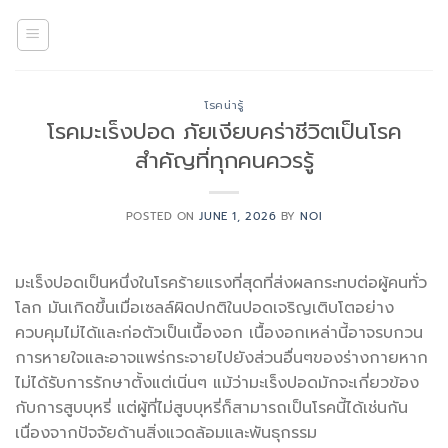
Skip
to
content
โรคน่ารู้
โรคมะเร็งปอด ภัยเงียบคร่าชีวิตเป็นโรค
สำคัญที่ทุกคนควรรู้
POSTED ON
JUNE 1, 2026
BY
NOI
มะเร็งปอดเป็นหนึ่งในโรคร้ายแรงที่สุดที่ส่งผลกระทบต่อผู้คนทั่ว
โลก มันเกิดขึ้นเมื่อเซลล์ผิดปกติในปอดเจริญเติบโตอย่าง
ควบคุมไม่ได้และก่อตัวเป็นเนื้องอก เนื้องอกเหล่านี้อาจรบกวน
การหายใจและอาจแพร่กระจายไปยังส่วนอื่นๆของร่างกายหาก
ไม่ได้รับการรักษาตั้งแต่เนิ่นๆ แม้ว่ามะเร็งปอดมักจะเกี่ยวข้อง
กับการสูบบุหรี่ แต่ผู้ที่ไม่สูบบุหรี่ก็สามารถเป็นโรคนี้ได้เช่นกัน
เนื่องจากปัจจัยด้านสิ่งแวดล้อมและพันธุกรรม