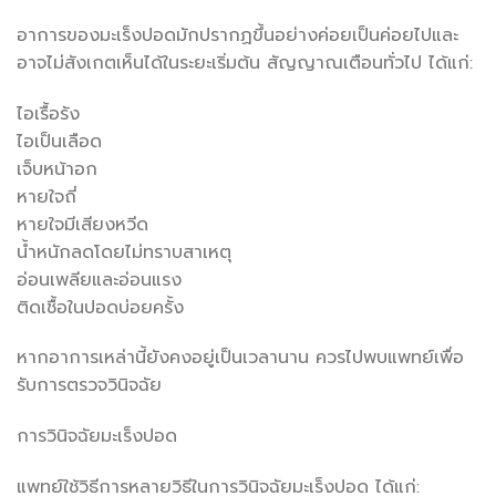
อาการของมะเร็งปอดมักปรากฏขึ้นอย่างค่อยเป็นค่อยไปและ
อาจไม่สังเกตเห็นได้ในระยะเริ่มต้น สัญญาณเตือนทั่วไป ได้แก่:
ไอเรื้อรัง
ไอเป็นเลือด
เจ็บหน้าอก
หายใจถี่
หายใจมีเสียงหวีด
น้ำหนักลดโดยไม่ทราบสาเหตุ
อ่อนเพลียและอ่อนแรง
ติดเชื้อในปอดบ่อยครั้ง
หากอาการเหล่านี้ยังคงอยู่เป็นเวลานาน ควรไปพบแพทย์เพื่อ
รับการตรวจวินิจฉัย
การวินิจฉัยมะเร็งปอด
แพทย์ใช้วิธีการหลายวิธีในการวินิจฉัยมะเร็งปอด ได้แก่: