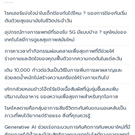
โรคเฮอร์แปงไจน่าในเด็กป้องกันได้ไหม ? ของการป้องกันเริ่ม
ต้นด้วยสุขอนามัยในชีวิตประจำวัน
อุปกรณ์ทางการแพทย์ที่รองรับ 5G มีแบบบ้าง ? ยุคใหม่ของ
เทคโนโลยีการดูแลสุขภาพสมัยใหม่
การหาเวลาทำกิจกรรมผ่อนคลายเพื่อสุขภาพที่ดีช่วยให้
ร่างกายและจิตใจของคุณฟื้นตัวจากความกดดันในแต่ละวัน
เดิน 10,000 ก้าวต่อวันเป็นวิธีในการเพิ่มการเผาผลาญและ
ช่วยลดน้ำหนักไม่สร้างความเครียดให้ร่างกายเกินไป
เค้กกล้วยหอมข้าวโอ๊ตไร้แป้งเนื้อสัมผัสที่นุ่มชุ่มชื้นและเพิ่ม
ปริมาณใยอาหาร ของหวานเพื่อสุขภาพสำหรับทุกโอกาส
โรคไหลตายคือกลุ่มอาการเสียชีวิตกะทันหันขณะนอนหลับเป็น
ภาวะที่พบได้ยากแต่ร้ายแรง สิ่งที่คุณควรรู้
Generative AI ช่วยเร่งกระบวนการค้นคิดการค้นพบยาใหม่ที่มี
ศักยภาพได้เร็วและมีประสิทธิภาพของเทคโนโลยีทางการแพทย์