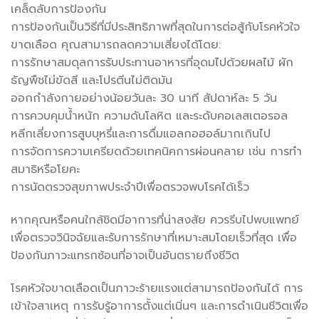
เคล็ดลับการป้องกัน
การป้องกันเป็นวิธีที่มีประสิทธิภาพที่สุดในการต่อสู้กับโรคหัวใจ
ขาดเลือด คุณสามารถลดความเสี่ยงได้โดย:
การรักษาสมดุลการรับประทานอาหารที่อุดมไปด้วยผลไม้ ผัก
ธัญพืชไม่ขัดสี และโปรตีนไม่ติดมัน
ออกกำลังกายอย่างน้อยวันละ 30 นาที สัปดาห์ละ 5 วัน
การควบคุมน้ำหนัก ความดันโลหิต และระดับคอเลสเตอรอล
หลีกเลี่ยงการสูบบุหรี่และการดื่มแอลกอฮอล์มากเกินไป
การจัดการความเครียดด้วยเทคนิคการผ่อนคลาย เช่น การทำ
สมาธิหรือโยคะ
การนัดตรวจสุขภาพประจำปีเพื่อตรวจพบโรคได้เร็ว
หากคุณหรือคนใกล้ชิดมีอาการที่น่าสงสัย ควรรีบไปพบแพทย์
เพื่อตรวจวินิจฉัยและรับการรักษาที่เหมาะสมโดยเร็วที่สุด เพื่อ
ป้องกันภาวะแทรกซ้อนที่อาจเป็นอันตรายถึงชีวิต
โรคหัวใจขาดเลือดเป็นภาวะร้ายแรงแต่สามารถป้องกันได้ การ
เข้าใจสาเหตุ การรับรู้อาการตั้งแต่เนิ่นๆ และการดำเนินชีวิตเพื่อ