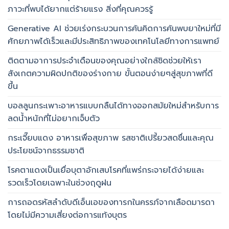
ภาวะที่พบได้ยากแต่ร้ายแรง สิ่งที่คุณควรรู้
Generative AI ช่วยเร่งกระบวนการค้นคิดการค้นพบยาใหม่ที่มี
ศักยภาพได้เร็วและมีประสิทธิภาพของเทคโนโลยีทางการแพทย์
ติดตามอาการประจำเดือนของคุณอย่างใกล้ชิดช่วยให้เรา
สังเกตความผิดปกติของร่างกาย ขั้นตอนง่ายๆสู่สุขภาพที่ดี
ขึ้น
บอลลูนกระเพาะอาหารแบบกลืนได้ทางออกสมัยใหม่สำหรับการ
ลดน้ำหนักที่ไม่อยากเจ็บตัว
กระเจี๊ยบแดง อาหารเพื่อสุขภาพ รสชาติเปรี้ยวสดชื่นและคุณ
ประโยชน์จากธรรมชาติ
โรคตาแดงเป็นเยื่อบุตาอักเสบโรคที่แพร่กระจายได้ง่ายและ
รวดเร็วโดยเฉพาะในช่วงฤดูฝน
การถอดรหัสลำดับดีเอ็นเอของทารกในครรภ์จากเลือดมารดา
โดยไม่มีความเสี่ยงต่อการแท้งบุตร