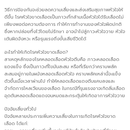
วิธีการป้องกันจะช่วยลดความเสี่ยงและส่งเสริมสุขภาพหัวใจให้
ดีขึ้น โรคหัวใจขาดเลือดเป็นภาวะที่กล้ามเนื้อหัวใจได้รับเลือดไม่
เพียงพอต่อความต้องการ ทำให้การทำงานของหัวใจผิดปกติ
ซึ่งหากปล่อยทิ้งไว้โดยไม่รักษา อาจนำไปสู่ภาวะหัวใจวาย หัวใจ
เต้นผิดจังหวะ หรือรุนแรงถึงขั้นเสียชีวิตได้
อะไรทำให้เกิดโรคหัวใจขาดเลือด?
สาเหตุหลักของโรคหลอดเลือดหัวใจตีบคือ ภาวะหลอดเลือด
แดงแข็ง ซึ่งเป็นภาวะที่ไขมันสะสม หรือที่เรียกว่าคราบพลัค
สะสมอยู่ภายในผนังหลอดเลือดหัวใจ คราบพลัคเหล่านี้จะแข็ง
ตัวขึ้นเมื่อเวลาผ่านไป ทำให้หลอดเลือดแดงตีบแคบลงและ
จำกัดการไหลเวียนของเลือด ในกรณีที่รุนแรงอาจเกิดลิ่มเลือด
อุดตันหลอดเลือดแดงจนหมดและกระตุ้นให้เกิดอาการหัวใจวาย
ปัจจัยเสี่ยงทั่วไป
ปัจจัยหลายประการเพิ่มความเสี่ยงในการเกิดโรคหัวใจขาด
เลือด ได้แก่: