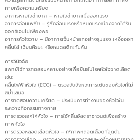
ความรู้สึกกดดันหรือแน่นหน้าอก มักเกิดจากการออกกำลัง
กายหรือความเครียด
อาการหายใจลำบาก – หายใจลำบากเมื่อออกแรง
อาการอ่อนเพลีย – รู้สึกอ่อนแรงหรือหมดแรงเนื่องจากได้รับ
ออกซิเจนไม่เพียงพอ
อาการหัวใจวาย – มีอาการเจ็บหน้าอกอย่างรุนแรง เหงื่อออก
คลื่นไส้ เวียนศีรษะ หรือหมดสติกะทันหัน
การวินิจฉัย
แพทย์ใช้การทดสอบหลายอย่างเพื่อยืนยันโรคหัวใจขาดเลือด
เช่น:
คลื่นไฟฟ้าหัวใจ (ECG) – ตรวจจับจังหวะการเต้นของหัวใจที่ไม่
สม่ำเสมอ
การทดสอบความเครียด – ประเมินการทำงานของหัวใจใน
ระหว่างกิจกรรมทางกาย
การตรวจเอคโค่หัวใจ – การใช้คลื่นอัลตราซาวนด์เพื่อสร้าง
ภาพหัวใจ
การตรวจหลอดเลือดหัวใจ – ให้ภาพหลอดเลือดที่อุดตัน
การตรวจเลือด – ตรวจหาคอเลสเตอรอลและเครื่องหมายของ