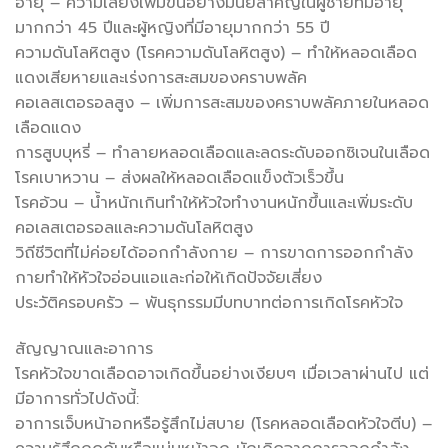
อายุ – ความเสี่ยงเพิ่มขึ้นอย่างมีนัยสำคัญในผู้ชายที่มีอายุ
มากกว่า 45 ปีและผู้หญิงที่มีอายุมากกว่า 55 ปี
ความดันโลหิตสูง (โรคความดันโลหิตสูง) – ทำให้หลอดเลือด
แดงเสียหายและเร่งการสะสมของคราบพลัค
คอเลสเตอรอลสูง – เพิ่มการสะสมของคราบพลัคภายในหลอด
เลือดแดง
การสูบบุหรี่ – ทำลายหลอดเลือดและลดระดับออกซิเจนในเลือด
โรคเบาหวาน – ส่งผลให้หลอดเลือดแข็งตัวเร็วขึ้น
โรคอ้วน – น้ำหนักเกินทำให้หัวใจทำงานหนักขึ้นและเพิ่มระดับ
คอเลสเตอรอลและความดันโลหิตสูง
วิถีชีวิตที่ไม่ค่อยได้ออกกำลังกาย – การขาดการออกกำลัง
กายทำให้หัวใจอ่อนแอและก่อให้เกิดปัจจัยเสี่ยง
ประวัติครอบครัว – พันธุกรรมมีบทบาทต่อการเกิดโรคหัวใจ
สัญญาณและอาการ
โรคหัวใจขาดเลือดอาจเกิดขึ้นอย่างเงียบๆ เมื่อเวลาผ่านไป แต่
มีอาการทั่วไปดังนี้:
อาการเจ็บหน้าอกหรือรู้สึกไม่สบาย (โรคหลอดเลือดหัวใจตีบ) –