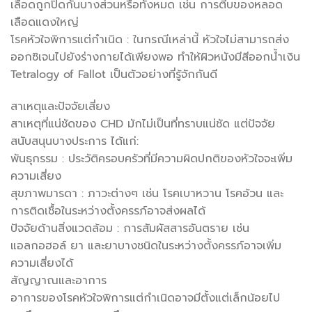
เลือดถูกปิดกั้นบางส่วนหรือทั้งหมด เช่น การตีบของหลอด
เลือดแดงใหญ่
โรคหัวใจพิการแต่กำเนิด : ในกรณีเหล่านี้ หัวใจไม่สามารถส่ง
ออกซิเจนไปยังร่างกายได้เพียงพอ ทำให้ผิวหนังมีสีออกน้ำเงิน
Tetralogy of Fallot เป็นตัวอย่างที่รู้จักกันดี
สาเหตุและปัจจัยเสี่ยง
สาเหตุที่แน่ชัดของ CHD มักไม่เป็นที่ทราบแน่ชัด แต่ปัจจัย
สนับสนุนบางประการ ได้แก่:
พันธุกรรม : ประวัติครอบครัวที่มีความผิดปกติของหัวใจจะเพิ่ม
ความเสี่ยง
สุขภาพมารดา : ภาวะต่างๆ เช่น โรคเบาหวาน โรคอ้วน และ
การติดเชื้อในระหว่างตั้งครรภ์อาจส่งผลได้
ปัจจัยด้านสิ่งแวดล้อม : การสัมผัสสารอันตราย เช่น
แอลกอฮอล์ ยา และยาบางชนิดในระหว่างตั้งครรภ์อาจเพิ่ม
ความเสี่ยงได้
สัญญาณและอาการ
อาการของโรคหัวใจพิการแต่กำเนิดอาจมีตั้งแต่เล็กน้อยไป