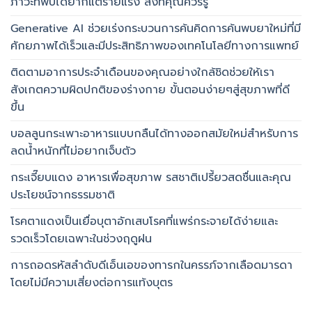
ภาวะที่พบได้ยากแต่ร้ายแรง สิ่งที่คุณควรรู้
Generative AI ช่วยเร่งกระบวนการค้นคิดการค้นพบยาใหม่ที่มี
ศักยภาพได้เร็วและมีประสิทธิภาพของเทคโนโลยีทางการแพทย์
ติดตามอาการประจำเดือนของคุณอย่างใกล้ชิดช่วยให้เรา
สังเกตความผิดปกติของร่างกาย ขั้นตอนง่ายๆสู่สุขภาพที่ดี
ขึ้น
บอลลูนกระเพาะอาหารแบบกลืนได้ทางออกสมัยใหม่สำหรับการ
ลดน้ำหนักที่ไม่อยากเจ็บตัว
กระเจี๊ยบแดง อาหารเพื่อสุขภาพ รสชาติเปรี้ยวสดชื่นและคุณ
ประโยชน์จากธรรมชาติ
โรคตาแดงเป็นเยื่อบุตาอักเสบโรคที่แพร่กระจายได้ง่ายและ
รวดเร็วโดยเฉพาะในช่วงฤดูฝน
การถอดรหัสลำดับดีเอ็นเอของทารกในครรภ์จากเลือดมารดา
โดยไม่มีความเสี่ยงต่อการแท้งบุตร