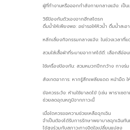
ผู้ที่ทำงานหรือออกกำลังกายกลางแจ้ง: เป็น
วิธีป้องกันตัวเองจากฮีทสโตรก
ดื่มน้ำให้เพียงพอ: อย่ารอให้หิวน้ำ ดื่มน้ำสะ
หลีกเลี่ยงกิจกรรมกลางแจ้ง: ในช่วงเวลาที่
สวมใส่เสื้อผ้าที่ระบายอากาศได้ดี: เลือกสีอ่อน
ใช้เครื่องป้องกัน: สวมหมวกปีกกว้าง กางร่
สังเกตอาการ: หากรู้สึกเพลียแดด หน้ามืด ให้
ข้อควรระวัง: ห้ามใช้ยาลดไข้ (เช่น พาราเซตา
ช่วยลดอุณหภูมิจากภาวะนี้
เมื่อใดควรขอความช่วยเหลือฉุกเฉิน
จำเป็นต้องได้รับการรักษาพยาบาลฉุกเฉินทันท
ไข้สูงร่วมกับสภาวะทางจิตใจเปลี่ยนแปลง