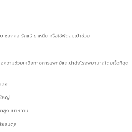
พับ ซอกคอ รักแร้ ขาหนีบ หรือใช้พัดลมเป่าช่วย
อขอความช่วยเหลือทางการแพทย์และนำส่งโรงพยาบาลโดยเร็วที่สุด
อยลง
้ใหญ่
ลหิตสูง เบาหวาน
สียสมดุล