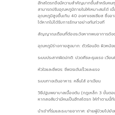
ฮีทสโตรกจึงมีความสำคัญมากขึ้นสำหรับคนทุ
สามารถปรับอุณหภูมิภายในให้เหมาะสมได้ เมื
อุณหภูมิสูงขึ้นเกิน 40 องศาเซลเซียส ซึ่งอ
ได้หากไม่ได้รับการรักษาอย่างทันท่วงที
สัญญาณเตือนที่ต้องระวังหากพบอาการดังต่อไปน
อุณหภูมิร่างกายสูงมาก: ตัวร้อนจัด ผิวหนัง
ระบบประสาทผิดปกติ: ปวดศีรษะรุนแรง เวียน
หัวใจและชีพจร: ชีพจรเต้นเร็วและแรง
ระบบทางเดินอาหาร: คลื่นไส้ อาเจียน
วิธีปฐมพยาบาลเบื้องต้น (กฎเหล็ก 3 ขั้นตอ
หากสงสัยว่ามีคนเป็นฮีทสโตรก ให้ทำตามนี้ทั
นำเข้าที่ร่มและระบายอากาศ: ย้ายผู้ป่วยไปยั