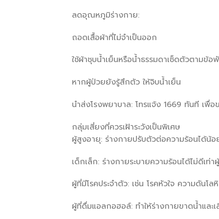
ลดอุณหภูมิร่างกาย:
ถอดเสื้อผ้าที่ไม่จำเป็นออก
ใช้ผ้าชุบน้ำเย็นหรือน้ำธรรมดาเช็ดตัวตามข้อ
หากผู้ป่วยยังรู้สึกตัว ให้จิบน้ำเย็น
นำส่งโรงพยาบาล: โทรแจ้ง 1669 ทันที เพื่
กลุ่มเสี่ยงที่ควรเฝ้าระวังเป็นพิเศษ
ผู้สูงอายุ: ร่างกายปรับตัวต่อความร้อนได้น้
เด็กเล็ก: ร่างกายระบายความร้อนได้ไม่ดีเท่าผู
ผู้ที่มีโรคประจำตัว: เช่น โรคหัวใจ ความดันโ
ผู้ที่ดื่มแอลกอฮอล์: ทำให้ร่างกายขาดน้ำและเ