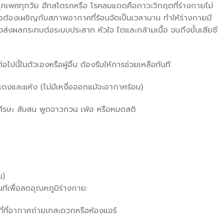
กเพศทุกวัย ฮีทสโตรกหรือ โรคลมแดดคือภาวะวิกฤตที่ร่างกายไม่
่อต้องเผชิญกับสภาพอากาศที่ร้อนจัดเป็นเวลานาน ทำให้ร่างกายมี
าจส่งผลกระทบต่อระบบประสาท หัวใจ ไตและกล้ามเนื้อ จนถึงขั้นเสียชี
ี้ในตัวเองหรือผู้อื่น ต้องรีบให้การช่วยเหลือทันที:
แดงและแห้ง (ไม่มีเหงื่อออกแม้จะอากาศร้อน)
ศีรษะ สับสน พูดจาวกวน เพ้อ หรือหมดสติ
น)
นทีเพื่อลดอุณหภูมิร่างกาย:
งที่ที่อากาศถ่ายเทสะดวกหรือห้องแอร์