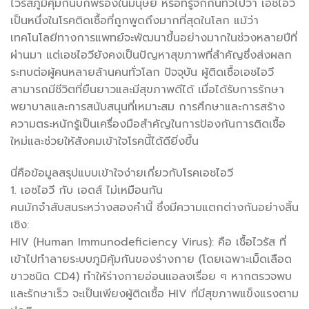
ไวรัสภูมิคุ้มกันบกพร่องในมนุษย์ หรือที่รู้จักกันทั่วไปว่า เอชไอวี
เป็นหนึ่งในโรคติดเชื้อที่ถูกพูดถึงมากที่สุดในโลก แม้ว่า
เทคโนโลยีทางการแพทย์จะพัฒนาขึ้นอย่างมากในช่วงหลายปีที่
ผ่านมา แต่เอชไอวียังคงเป็นปัญหาสุขภาพที่สำคัญซึ่งส่งผลก
ระทบต่อผู้คนหลายล้านคนทั่วโลก ปัจจุบัน ผู้ติดเชื้อเอชไอวี
สามารถมีชีวิตที่ยืนยาวและมีสุขภาพดีได้ เมื่อได้รับการรักษา
พยาบาลและการสนับสนุนที่เหมาะสม การศึกษาและการสร้าง
ความตระหนักรู้เป็นเครื่องมือสำคัญในการป้องกันการติดเชื้อ
ใหม่และช่วยให้สังคมเข้าใจโรคนี้ได้ดียิ่งขึ้น
นี่คือข้อมูลสรุปแบบเข้าใจง่ายเกี่ยวกับโรคเอชไอวี
1. เอชไอวี กับ เอดส์ ไม่เหมือนกัน
คนมักจำสับสนระหว่างสองคำนี้ ซึ่งมีความแตกต่างกันอย่างสิ้น
เชิง:
HIV (Human Immunodeficiency Virus): คือ เชื้อไวรัส ที่
เข้าไปทำลายระบบภูมิคุ้มกันของร่างกาย (โดยเฉพาะเม็ดเลือด
ขาวชนิด CD4) ทำให้ร่างกายอ่อนแอลงเรื่อย ๆ หากตรวจพบ
และรักษาเร็ว จะเป็นเพียงผู้ติดเชื้อ HIV ที่มีสุขภาพแข็งแรงตาม