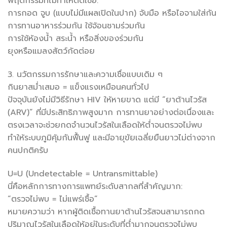
พฤติกรรมที่ไม่ทำให้ติดเชื้อ:
การกอด จูบ (แบบไม่มีแผลเปิดในปาก) จับมือ หรือไอจามใส่กัน
การทานอาหารร่วมกัน ใช้จ้อนชามร่วมกัน
การใช้ห้องน้ำ สระน้ำ หรือสิ่งของร่วมกัน
ยุงหรือแมลงสัตว์กัดต่อย
3. นวัตกรรมการรักษาและความเชื่อแบบเดิม ๆ
กินยาสม่ำเสมอ = แข็งแรงเหมือนคนทั่วไป
ปัจจุบันยังไม่มีวิธีรักษา HIV ให้หายขาด แต่มี “ยาต้านไวรัส
(ARV)” ที่มีประสิทธิภาพสูงมาก การทานยาอย่างต่อเนื่องและ
ตรงเวลาจะช่วยกดจำนวนไวรัสในเลือดให้ต่ำจนตรวจไม่พบ
ทำให้ระบบภูมิคุ้มกันฟื้นฟู และมีอายุขัยเฉลี่ยยืนยาวไม่ต่างจาก
คนปกติครับ
U=U (Undetectable = Untransmittable)
นี่คือหลักการทางการแพทย์ระดับสากลที่สำคัญมาก:
“ตรวจไม่พบ = ไม่แพร่เชื้อ”
หมายความว่า หากผู้ติดเชื้อทานยาต้านไวรัสจนสามารถกด
ปริมาณไวรัสในเลือดให้อยู่ในระดับที่ต่ำมากจนตรวจไม่พบ