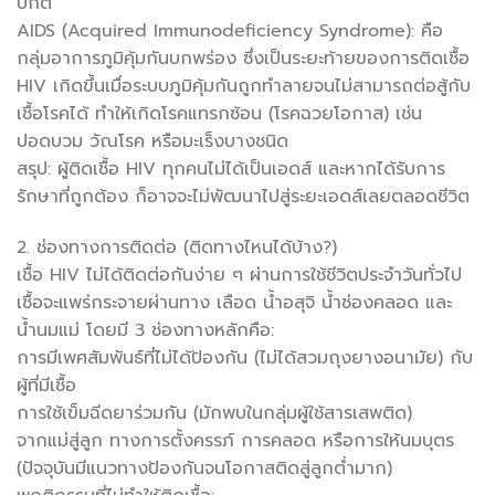
ปกติ
AIDS (Acquired Immunodeficiency Syndrome): คือ
กลุ่มอาการภูมิคุ้มกันบกพร่อง ซึ่งเป็นระยะท้ายของการติดเชื้อ
HIV เกิดขึ้นเมื่อระบบภูมิคุ้มกันถูกทำลายจนไม่สามารถต่อสู้กับ
เชื้อโรคได้ ทำให้เกิดโรคแทรกซ้อน (โรคฉวยโอกาส) เช่น
ปอดบวม วัณโรค หรือมะเร็งบางชนิด
สรุป: ผู้ติดเชื้อ HIV ทุกคนไม่ได้เป็นเอดส์ และหากได้รับการ
รักษาที่ถูกต้อง ก็อาจจะไม่พัฒนาไปสู่ระยะเอดส์เลยตลอดชีวิต
2. ช่องทางการติดต่อ (ติดทางไหนได้บ้าง?)
เชื้อ HIV ไม่ได้ติดต่อกันง่าย ๆ ผ่านการใช้ชีวิตประจำวันทั่วไป
เชื้อจะแพร่กระจายผ่านทาง เลือด น้ำอสุจิ น้ำช่องคลอด และ
น้ำนมแม่ โดยมี 3 ช่องทางหลักคือ:
การมีเพศสัมพันธ์ที่ไม่ได้ป้องกัน (ไม่ได้สวมถุงยางอนามัย) กับ
ผู้ที่มีเชื้อ
การใช้เข็มฉีดยาร่วมกัน (มักพบในกลุ่มผู้ใช้สารเสพติด)
จากแม่สู่ลูก ทางการตั้งครรภ์ การคลอด หรือการให้นมบุตร
(ปัจจุบันมีแนวทางป้องกันจนโอกาสติดสู่ลูกต่ำมาก)