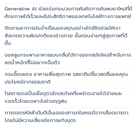
Generative AI ช่วยเร่งกระบวนการค้นคิดการค้นพบยาใหม่ที่มี
ศักยภาพได้เร็วและมีประสิทธิภาพของเทคโนโลยีทางการแพทย์
ติดตามอาการประจำเดือนของคุณอย่างใกล้ชิดช่วยให้เรา
สังเกตความผิดปกติของร่างกาย ขั้นตอนง่ายๆสู่สุขภาพที่ดี
ขึ้น
บอลลูนกระเพาะอาหารแบบกลืนได้ทางออกสมัยใหม่สำหรับการ
ลดน้ำหนักที่ไม่อยากเจ็บตัว
กระเจี๊ยบแดง อาหารเพื่อสุขภาพ รสชาติเปรี้ยวสดชื่นและคุณ
ประโยชน์จากธรรมชาติ
โรคตาแดงเป็นเยื่อบุตาอักเสบโรคที่แพร่กระจายได้ง่ายและ
รวดเร็วโดยเฉพาะในช่วงฤดูฝน
การถอดรหัสลำดับดีเอ็นเอของทารกในครรภ์จากเลือดมารดา
โดยไม่มีความเสี่ยงต่อการแท้งบุตร