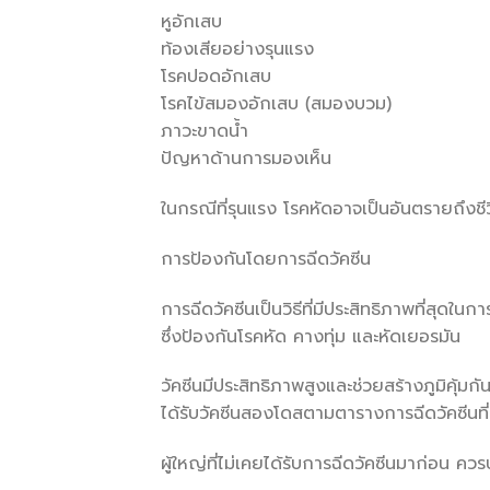
หูอักเสบ
ท้องเสียอย่างรุนแรง
โรคปอดอักเสบ
โรคไข้สมองอักเสบ (สมองบวม)
ภาวะขาดน้ำ
ปัญหาด้านการมองเห็น
ในกรณีที่รุนแรง โรคหัดอาจเป็นอันตรายถึงชีว
การป้องกันโดยการฉีดวัคซีน
การฉีดวัคซีนเป็นวิธีที่มีประสิทธิภาพที่สุดใ
ซึ่งป้องกันโรคหัด คางทุ่ม และหัดเยอรมัน
วัคซีนมีประสิทธิภาพสูงและช่วยสร้างภูมิคุ้ม
ได้รับวัคซีนสองโดสตามตารางการฉีดวัคซีนที
ผู้ใหญ่ที่ไม่เคยได้รับการฉีดวัคซีนมาก่อน คว