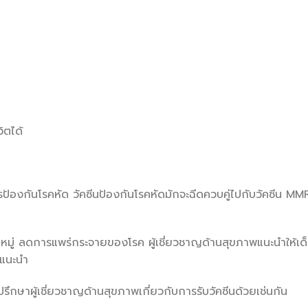
ิตได้
นการป้องกันโรคหัด วัคซีนป้องกันโรคหัดมักจะฉีดควบคู่ไปกับวัคซีน MM
กันหมู่ ลดการแพร่กระจายของโรค ผู้เชี่ยวชาญด้านสุขภาพแนะนำให้เด
่แนะนำ
รปรึกษาผู้เชี่ยวชาญด้านสุขภาพเกี่ยวกับการรับวัคซีนด้วยเช่นกัน