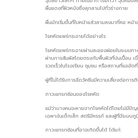
จุดสีขาวเล็กๆ ภายในปาก เรียกว่า จุดคอปลิ
ผื่นแดงที่ผิวหนังซึ่งลุกลามไปทั่วร่างกาย
ผื่นมักเริ่มขึ้นที่ใบหน้าแล้วลามลงมาที่คอ ห
โรคหัดแพร่กระจายได้อย่างไร
โรคหัดแพร่กระจายผ่านละอองฝอยในระบบทางเด
ผ่านการสัมผัสโดยตรงกับพื้นผิวที่ปนเปื้อน เ
รวดเร็วในโรงเรียน ชุมชน หรือสถานที่แออัดที่
ผู้ที่ไม่ได้รับการฉีดวัคซีนมีความเสี่ยงต่อการติด
ภาวะแทรกซ้อนของโรคหัด
แม้ว่าบางคนจะหายจากโรคหัดได้โดยไม่มีปัญห
เฉพาะในเด็กเล็ก สตรีมีครรภ์ และผู้ที่มีระบบภู
ภาวะแทรกซ้อนที่อาจเกิดขึ้นได้ ได้แก่: