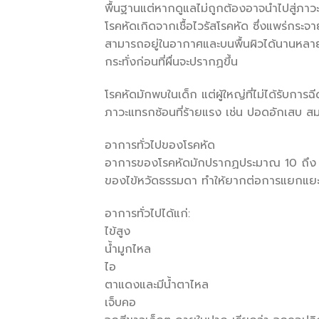
พื้นฐานแต่หากดูแลไม่ถูกต้องอาจนำไปสู่ภาวะ
โรคหัดเกิดจากเชื้อไวรัสโรคหัด ซึ่งแพร่กระจา
สามารถอยู่ในอากาศและบนพื้นผิวได้นานหลายชั่
กระทั่งก่อนที่ผื่นจะปรากฏขึ้น
โรคหัดมักพบในเด็ก แต่ผู้ใหญ่ที่ไม่ได้รับการฉี
ภาวะแทรกซ้อนที่ร้ายแรง เช่น ปอดอักเสบ สมอง
อาการทั่วไปของโรคหัด
อาการของโรคหัดมักปรากฏประมาณ 10 ถึง 14
ของไข้หวัดธรรมดา ทำให้ยากต่อการแยกแ
อาการทั่วไปได้แก่:
ไข้สูง
น้ำมูกไหล
ไอ
ตาแดงและมีน้ำตาไหล
เจ็บคอ