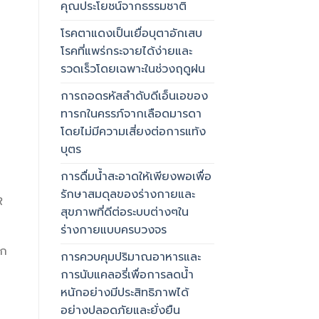
คุณประโยชน์จากธรรมชาติ
โรคตาแดงเป็นเยื่อบุตาอักเสบ
โรคที่แพร่กระจายได้ง่ายและ
รวดเร็วโดยเฉพาะในช่วงฤดูฝน
การถอดรหัสลำดับดีเอ็นเอของ
ทารกในครรภ์จากเลือดมารดา
โดยไม่มีความเสี่ยงต่อการแท้ง
บุตร
การดื่มน้ำสะอาดให้เพียงพอเพื่อ
รักษาสมดุลของร่างกายและ
R
สุขภาพที่ดีต่อระบบต่างๆใน
ร่างกายแบบครบวงจร
็ก
การควบคุมปริมาณอาหารและ
การนับแคลอรี่เพื่อการลดน้ำ
หนักอย่างมีประสิทธิภาพได้
อย่างปลอดภัยและยั่งยืน