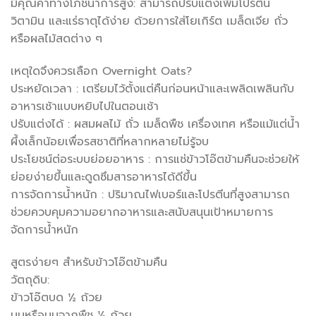
มีคุณค่าทางโภชนาการสูง: สามารถปรับแต่งเพิ่มโปรตีน
วิตามิน และแร่ธาตุได้ง่าย ด้วยการใส่โยเกิร์ต เมล็ดเจีย ถั่ว
หรือผลไม้สดต่าง ๆ
เหตุใดจึงควรเลือก Overnight Oats?
ประหยัดเวลา : เตรียมไว้ตั้งแต่คืนก่อนหน้าและเพลิดเพลินกับ
อาหารเช้าแบบหยิบไปในตอนเช้า
ปรับแต่งได้ : ผสมผลไม้ ถั่ว เมล็ดพืช เครื่องเทศ หรือแม้แต่น้ำ
ผึ้งเล็กน้อยเพื่อรสชาติที่หลากหลายไม่รู้จบ
ประโยชน์ต่อระบบย่อยอาหาร : การแช่ข้าวโอ๊ตข้ามคืนจะช่วยให้
ย่อยง่ายขึ้นและดูดซึมสารอาหารได้ดีขึ้น
การจัดการน้ำหนัก : ปริมาณไฟเบอร์และโปรตีนที่สูงสามารถ
ช่วยควบคุมความอยากอาหารและสนับสนุนเป้าหมายการ
จัดการน้ำหนัก
สูตรง่ายๆ สำหรับข้าวโอ๊ตข้ามคืน
วัตถุดิบ:
ข้าวโอ๊ตบด ½ ถ้วย
นมหรือนมจากพืช ½ ถ้วย