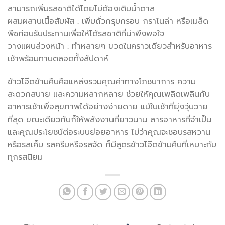
สามารถเพิ่มรสชาติได้โดยไม่ต้องเติมน้ำตาล
ผสมผสานเนื้อสัมผัส : เพิ่มถั่วกรุบกรอบ กราโนล่า หรือเมล็ด
พืชก่อนรับประทานเพื่อให้ได้รสชาติที่น่าพึงพอใจ
วางแผนล่วงหน้า : ทำหลายๆ ขวดในคราวเดียวสำหรับอาหาร
เช้าพร้อมทานตลอดทั้งสัปดาห์
ข้าวโอ๊ตข้ามคืนคือแหล่งรวมคุณค่าทางโภชนาการ ความ
สะดวกสบาย และความหลากหลาย ช่วยให้คุณเพลิดเพลินกับ
อาหารเช้าเพื่อสุขภาพได้อย่างง่ายดาย แม้ในเช้าที่ยุ่งวุ่นวาย
ที่สุด ขณะเดียวกันก็ให้พลังงานที่ยาวนาน สารอาหารที่จำเป็น
และคุณประโยชน์ต่อระบบย่อยอาหาร ไม่ว่าคุณจะชอบรสหวาน
หรือรสเค็ม รสครีมหรือรสจัด ก็มีสูตรข้าวโอ๊ตข้ามคืนที่เหมาะกับ
ทุกรสนิยม