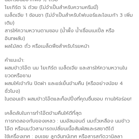
โยเกิร์ต ¼ ถ้วย (ไม่จำเป็นสำหรับความครีมมี่)
เมล็ดเจีย 1 ช้อนชา (ไม่จำเป็นสำหรับไฟเบอร์และโอเมก้า 3 เพิ่ม
เติม)
สารให้ความหวานตามชอบ (น้ำผึ้ง น้ำเชื่อมเมเปิ้ล หรือ
อินทผลัม)
ผลไม้สด ถั่ว หรือเมล็ดพืชสำหรับโรยหน้า
คำแนะนำ:
ผสมข้าวโอ๊ต นม โยเกิร์ต เมล็ดเจีย และสารให้ความหวานใน
ขวดหรือชาม
ผสมให้เข้ากัน ปิดฝา และแช่เย็นข้ามคืน (หรืออย่างน้อย 4
ชั่วโมง)
ในตอนเช้า ผสมข้าวโอ๊ตและท็อปปิ้งที่คุณชื่นชอบ ทานให้อร่อย!
เคล็ดลับในการทำโอ๊ตข้ามคืนให้ดีที่สุด
การทดลองกับของเหลว : นมอัลมอนด์ นมถั่วเหลือง นมข้าว
โอ๊ต หรือนมวัวสามารถเปลี่ยนเนื้อสัมผัสและรสชาติได้
ใช้เครื่องเทศ : อบเชย ลูกจันทน์เทศ หรือสารสกัดวานิลลา