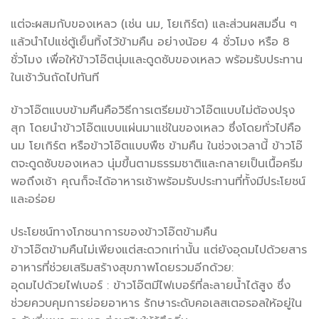
แต่จะผสมกับของเหลว (เช่น นม, โยเกิร์ต) และส่วนผสมอื่น ๆ
แล้วนำไปแช่ตู้เย็นทิ้งไว้ข้ามคืน อย่างน้อย 4 ชั่วโมง หรือ 8
ชั่วโมง เพื่อให้ข้าวโอ๊ตนุ่มและดูดซับของเหลว พร้อมรับประทาน
ในเช้าวันถัดไปทันที
ข้าวโอ๊ตแบบข้ามคืนคือวิธีการเตรียมข้าวโอ๊ตแบบไม่ต้องปรุง
สุก โดยนำข้าวโอ๊ตแบบแผ่นมาแช่ในของเหลว ซึ่งโดยทั่วไปคือ
นม โยเกิร์ต หรือข้าวโอ๊ตแบบพืช ข้ามคืน ในช่วงเวลานี้ ข้าวโอ๊
ตจะดูดซับของเหลว นุ่มขึ้นตามธรรมชาติและกลายเป็นเนื้อครีม
พอถึงเช้า คุณก็จะได้อาหารเช้าพร้อมรับประทานที่ทั้งมีประโยชน์
และอร่อย
ประโยชน์ทางโภชนาการของข้าวโอ๊ตข้ามคืน
ข้าวโอ๊ตข้ามคืนไม่เพียงแต่สะดวกเท่านั้น แต่ยังอุดมไปด้วยสาร
อาหารที่ช่วยเสริมสร้างสุขภาพโดยรวมอีกด้วย:
อุดมไปด้วยไฟเบอร์ : ข้าวโอ๊ตมีไฟเบอร์ที่ละลายน้ำได้สูง ซึ่ง
ช่วยควบคุมการย่อยอาหาร รักษาระดับคอเลสเตอรอลให้อยู่ใน