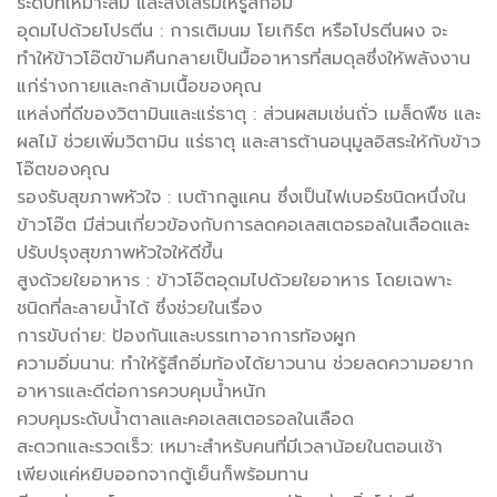
ระดับที่เหมาะสม และส่งเสริมให้รู้สึกอิ่ม
อุดมไปด้วยโปรตีน : การเติมนม โยเกิร์ต หรือโปรตีนผง จะ
ทำให้ข้าวโอ๊ตข้ามคืนกลายเป็นมื้ออาหารที่สมดุลซึ่งให้พลังงาน
แก่ร่างกายและกล้ามเนื้อของคุณ
แหล่งที่ดีของวิตามินและแร่ธาตุ : ส่วนผสมเช่นถั่ว เมล็ดพืช และ
ผลไม้ ช่วยเพิ่มวิตามิน แร่ธาตุ และสารต้านอนุมูลอิสระให้กับข้าว
โอ๊ตของคุณ
รองรับสุขภาพหัวใจ : เบต้ากลูแคน ซึ่งเป็นไฟเบอร์ชนิดหนึ่งใน
ข้าวโอ๊ต มีส่วนเกี่ยวข้องกับการลดคอเลสเตอรอลในเลือดและ
ปรับปรุงสุขภาพหัวใจให้ดีขึ้น
สูงด้วยใยอาหาร : ข้าวโอ๊ตอุดมไปด้วยใยอาหาร โดยเฉพาะ
ชนิดที่ละลายน้ำได้ ซึ่งช่วยในเรื่อง
การขับถ่าย: ป้องกันและบรรเทาอาการท้องผูก
ความอิ่มนาน: ทำให้รู้สึกอิ่มท้องได้ยาวนาน ช่วยลดความอยาก
อาหารและดีต่อการควบคุมน้ำหนัก
ควบคุมระดับน้ำตาลและคอเลสเตอรอลในเลือด
สะดวกและรวดเร็ว: เหมาะสำหรับคนที่มีเวลาน้อยในตอนเช้า
เพียงแค่หยิบออกจากตู้เย็นก็พร้อมทาน