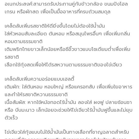
อเนกประสงค์:สามารถรับประทานคู่กับข้าวกล้อง ขนมปังโฮล
เกรน หรือผักสด เพื่อเป็นมื้ออาหารที่ครบถ้วนสมดุล
เคล็ดลับเพิ่มรสชาติให้ดียิ่งขึ้นโดยไม่ต้องใช้น้ำมัน
ใส่หัวหอมสับละเอียด ต้นหอม หรือสมุนไพรอื่นๆ เพื่อเพิ่มกลิ่น
หอมตามธรรมชาติ
เติมพริกไทยขาวเล็กน้อยหรือซีอิ๊วขาวแบบโซเดียมต่ำเพื่อเพิ่ม
รสชาติ
เลือกใช้กุ้งสดเพื่อให้ได้รสหวานตามธรรมชาติของไข่เจียว
เคล็ดลับเพิ่มความอร่อยแบบเฮลตี้
เติมผัก: ใส่ต้นหอม หอมใหญ่ หรือแครอทสับ เพื่อเพิ่มใยอาหาร
และทำให้รสชาติหวานธรรมชาติ
เนื้อสัมผัส: หากใช้หม้อทอดไร้น้ำมัน ลองใส่ ผงฟู ปลายช้อนชา
หรือ บีบมะนาว เล็กน้อยจะช่วยให้ไข่เจียวไร้น้ำมันฟูขึ้นและไม่ยุบ
ตัวเร็ว
ไข่เจียวใส่กุ้งแบบไม่ใช้น้ำมันเป็นทางเลือกที่ชาญฉลาดสำหรับ