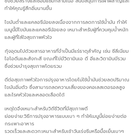
ซึ่งช่วยสร้างและซ่อมแซมกล้ามเนื้อ สนับสนุนการเผาผลาญและ
ทำให้คุณรู้สึกอิ่มนานขึ้น
ไขมันต่ำและแคลอรีน้อยลงเนื่องจากการลดการใช้น้ำมัน ทำให้
เมนูนี้มีไขมันและแคลอรีน้อยลง เหมาะสำหรับผู้ที่ควบคุมน้ำหนัก
และผู้ที่ใส่ใจสุขภาพหัวใจ
กุ้งอุดมไปด้วยสารอาหารที่จำเป็นมีแร่ธาตุสำคัญ เช่น ซีลีเนียม
ไอโอดีนและสังกะสี ขณะที่ไข่มีวิตามินเอ ดี อีและวิตามินบีรวม
ซึ่งช่วยบำรุงสุขภาพโดยรวม
ดีต่อสุขภาพหัวใจการปรุงอาหารโดยไม่ใช้น้ำมันช่วยลดปริมาณ
ไขมันอิ่มตัว ซึ่งสามารถลดความเสี่ยงของคอเลสเตอรอลสูง
และโรคหัวใจและหลอดเลือดได้
เหตุใดจึงเหมาะสำหรับวิถีชีวิตที่มีสุขภาพดี
ย่อยง่าย:วิธีการปรุงอาหารแบบเบา ๆ ทำให้เมนูนี้ย่อยง่ายต่อ
กระเพาะอาหาร
รวดเร็วและสะดวก:เหมาะสำหรับเช้าวันเร่งรีบหรือมื้อเย็นเบาๆ