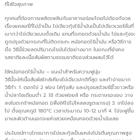
ที่ใส่ใจสุขภาพ
ทุกคนที่ต้องการเพลิดเพลินกับอาหารอร่อยโดยไม่ต้องกังวล
เรื่องแคลอรี่ที่ไม่จำเป็น ไข่เจียวกุ้งไร้น้ำมันเป็นไข่เจียวเวอร์ชั่นที่
เบากว่าไข่เจียวแบบดั้งเดิม แทนที่จะทอดด้วยน้ำมัน ไข่และกุ้งจะ
ถูกปรุงด้วยกระทะที่ไม่ติดกระทะ หม้อทอดไร้น้ำมัน หรือวิธีการ
นึ่ง วิธีนี้ช่วยลดปริมาณไขมันได้อย่างมาก ในขณะที่ยังคง
รสชาติและเนื้อสัมผัสตามธรรมชาติของส่วนผสมไว้ได้
ใช้หม้อทอดไร้น้ำมัน – แนะนำสำหรับความฟูนุ่ม
วิธีนี้จะให้เนื้อสัมผัสใกล้เคียงไข่เจียวปกติที่สุด และทำง่ายมาก
วิธีทำ: 1. ตอกไข่ 2 ฟอง ใส่กุ้งสับ และปรุงรสด้วยซีอิ๊วขาวหรือ
น้ำปลาโซเดียมต่ำ 2. ใช้ ถ้วยฟอยล์ หรือ กระดาษรองอบ วาง
ลงในตะกร้าหม้อทอด (เพื่อให้ไข่ไม่ไหลลงรูตะแกรง) 3. เทไข่ลง
ไป ตั้งอุณหภูมิ 180°C เวลาประมาณ 10-12 นาที 4. ไข่จะฟูขึ้น
มาและผิวด้านนอกจะแห้งสวยเหมือนทอดด้วยน้ำมันเลย
ประโยชน์ทางโภชนาการไข่และกุ้งเป็นแหล่งโปรตีนคุณภาพสูง