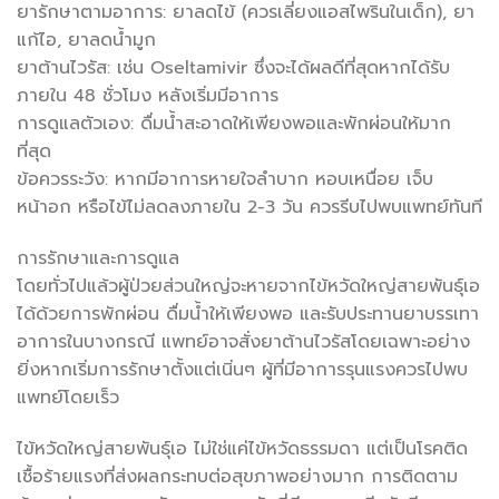
ยารักษาตามอาการ: ยาลดไข้ (ควรเลี่ยงแอสไพรินในเด็ก), ยา
แก้ไอ, ยาลดน้ำมูก
ยาต้านไวรัส: เช่น Oseltamivir ซึ่งจะได้ผลดีที่สุดหากได้รับ
ภายใน 48 ชั่วโมง หลังเริ่มมีอาการ
การดูแลตัวเอง: ดื่มน้ำสะอาดให้เพียงพอและพักผ่อนให้มาก
ที่สุด
ข้อควรระวัง: หากมีอาการหายใจลำบาก หอบเหนื่อย เจ็บ
หน้าอก หรือไข้ไม่ลดลงภายใน 2-3 วัน ควรรีบไปพบแพทย์ทันที
การรักษาและการดูแล
โดยทั่วไปแล้วผู้ป่วยส่วนใหญ่จะหายจากไข้หวัดใหญ่สายพันธุ์เอ
ได้ด้วยการพักผ่อน ดื่มน้ำให้เพียงพอ และรับประทานยาบรรเทา
อาการในบางกรณี แพทย์อาจสั่งยาต้านไวรัสโดยเฉพาะอย่าง
ยิ่งหากเริ่มการรักษาตั้งแต่เนิ่นๆ ผู้ที่มีอาการรุนแรงควรไปพบ
แพทย์โดยเร็ว
ไข้หวัดใหญ่สายพันธุ์เอ ไม่ใช่แค่ไข้หวัดธรรมดา แต่เป็นโรคติด
เชื้อร้ายแรงที่ส่งผลกระทบต่อสุขภาพอย่างมาก การติดตาม