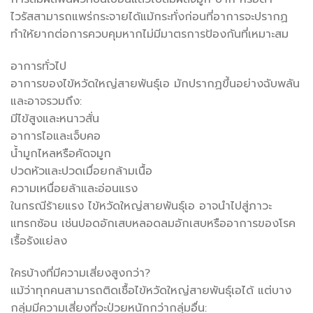
ไวรัสสามารถแพร่กระจายได้แม้กระทั่งก่อนที่อาการจะปรากฏ
ทำให้ยากต่อการควบคุมหากไม่มีมาตรการป้องกันที่เหมาะสม
อาการทั่วไป
อาการของไข้หวัดใหญ่สายพันธุ์เอ มักปรากฏขึ้นอย่างฉับพลัน
และอาจรวมถึง:
มีไข้สูงและหนาวสั่น
อาการไอและเจ็บคอ
น้ำมูกไหลหรือคัดจมูก
ปวดหัวและปวดเมื่อยกล้ามเนื้อ
ความเหนื่อยล้าและอ่อนแรง
ในกรณีร้ายแรง ไข้หวัดใหญ่สายพันธุ์เอ อาจนำไปสู่ภาวะ
แทรกซ้อน เช่นปอดอักเสบหลอดลมอักเสบหรืออาการของโรค
เรื้อรังแย่ลง
ใครบ้างที่มีความเสี่ยงสูงกว่า?
แม้ว่าทุกคนสามารถติดเชื้อไข้หวัดใหญ่สายพันธุ์เอได้ แต่บาง
กลุ่มมีความเสี่ยงที่จะป่วยหนักกว่ากลุ่มอื่น: