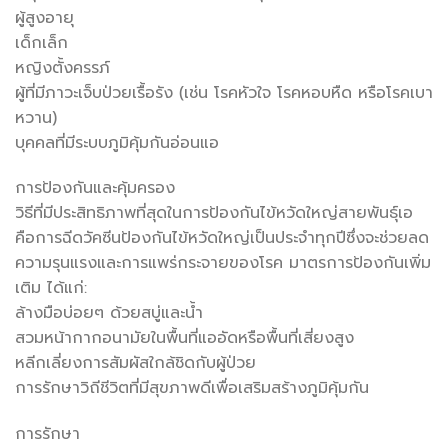
ผู้สูงอายุ
เด็กเล็ก
หญิงตั้งครรภ์
ผู้ที่มีภาวะเจ็บป่วยเรื้อรัง (เช่น โรคหัวใจ โรคหอบหืด หรือโรคเบา
หวาน)
บุคคลที่มีระบบภูมิคุ้มกันอ่อนแอ
การป้องกันและคุ้มครอง
วิธีที่มีประสิทธิภาพที่สุดในการป้องกันไข้หวัดใหญ่สายพันธุ์เอ
คือการฉีดวัคซีนป้องกันไข้หวัดใหญ่เป็นประจำทุกปีซึ่งจะช่วยลด
ความรุนแรงและการแพร่กระจายของโรค มาตรการป้องกันเพิ่ม
เติม ได้แก่:
ล้างมือบ่อยๆ ด้วยสบู่และน้ำ
สวมหน้ากากอนามัยในพื้นที่แออัดหรือพื้นที่เสี่ยงสูง
หลีกเลี่ยงการสัมผัสใกล้ชิดกับผู้ป่วย
การรักษาวิถีชีวิตที่มีสุขภาพดีเพื่อเสริมสร้างภูมิคุ้มกัน
การรักษา