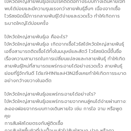
ไข้หวัดใหญ่สายพันธุ์เอเป็นโรคติดต่อทางระบบทางเดินหายใจที่
พบได้บ่อยและมีความรุนแรงกว่าสายพันธุ์อื่นๆ เนื่องจากเชื้อ
ไวรัสชนิดนี้มีการกลายพันธุ์ได้ง่ายและรวดเร็ว ทำให้เกิดการ
ระบาดใหญ่ได้บ่อยครั้ง
ไข้หวัดใหญ่สายพันธุ์เอ คืออะไร?
ไข้หวัดใหญ่สายพันธุ์เอ เกิดจากเชื้อไวรัสไข้หวัดใหญ่สายพันธุ์
เอซึ่งสามารถติดเชื้อได้ทั้งในมนุษย์และสัตว์ ไวรัสชนิดนี้ขึ้นชื่อ
เรื่องความสามารถในการเปลี่ยนแปลงและกลายพันธุ์ ทำให้เกิด
สายพันธุ์ใหม่ที่สามารถแพร่กระจายได้อย่างรวดเร็ว สายพันธุ์
ย่อยที่รู้จักกันดี ได้แก่H1N1และH3N2ซึ่งเคยทำให้เกิดการระบาด
อย่างกว้างขวางในอดีต
ไข้หวัดใหญ่สายพันธุ์เอแพร่กระจายได้อย่างไร?
ไข้หวัดใหญ่สายพันธุ์เอแพร่กระจายจากคนสู่คนได้ง่ายผ่านทาง:
ละอองฝอยจากระบบทางเดินหายใจ เช่น การไอ จาม หรือพูด
คุย
การสัมผัสโดยตรงกับผู้ติดเชื้อ
การสัมผัสพื้นผิวที่ปนเปื้อนแล้วไปสัมผัสจมูก ปาก หรือตา