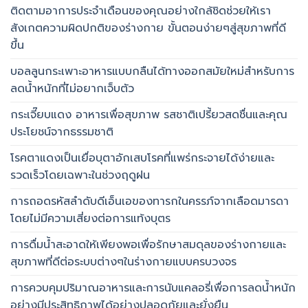
ติดตามอาการประจำเดือนของคุณอย่างใกล้ชิดช่วยให้เรา
สังเกตความผิดปกติของร่างกาย ขั้นตอนง่ายๆสู่สุขภาพที่ดี
ขึ้น
บอลลูนกระเพาะอาหารแบบกลืนได้ทางออกสมัยใหม่สำหรับการ
ลดน้ำหนักที่ไม่อยากเจ็บตัว
กระเจี๊ยบแดง อาหารเพื่อสุขภาพ รสชาติเปรี้ยวสดชื่นและคุณ
ประโยชน์จากธรรมชาติ
โรคตาแดงเป็นเยื่อบุตาอักเสบโรคที่แพร่กระจายได้ง่ายและ
รวดเร็วโดยเฉพาะในช่วงฤดูฝน
การถอดรหัสลำดับดีเอ็นเอของทารกในครรภ์จากเลือดมารดา
โดยไม่มีความเสี่ยงต่อการแท้งบุตร
การดื่มน้ำสะอาดให้เพียงพอเพื่อรักษาสมดุลของร่างกายและ
สุขภาพที่ดีต่อระบบต่างๆในร่างกายแบบครบวงจร
การควบคุมปริมาณอาหารและการนับแคลอรี่เพื่อการลดน้ำหนัก
อย่างมีประสิทธิภาพได้อย่างปลอดภัยและยั่งยืน