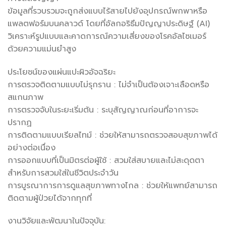
ข้อมูลที่รวบรวมจะถูกส่งแบบไร้สายไปยังอุปกรณ์พกพาหรือ
แพลตฟอร์มบนคลาวด์ โดยที่อัลกอริธึมปัญญาประดิษฐ์ (AI)
วิเคราะห์รูปแบบและคาดการณ์ความเสี่ยงของโรคอัลไซเมอร์
ด้วยความแม่นยำสูง
ประโยชน์ของแผ่นแปะผิวอัจฉริยะ
การตรวจติดตามแบบไม่รุกราน : ไม่จำเป็นต้องเจาะเลือดหรือ
สแกนภาพ
การตรวจจับในระยะเริ่มต้น : ระบุสัญญาณก่อนที่อาการจะ
ปรากฏ
การติดตามแบบเรียลไทม์ : ช่วยให้สามารถตรวจสอบสุขภาพได้
อย่างต่อเนื่อง
การออกแบบที่เป็นมิตรต่อผู้ใช้ : สวมใส่สบายและไม่สะดุดตา
สำหรับการสวมใส่ในชีวิตประจำวัน
การบูรณาการการดูแลสุขภาพทางไกล : ช่วยให้แพทย์สามารถ
ติดตามผู้ป่วยได้จากทุกที่
งานวิจัยและพัฒนาในปัจจุบัน: