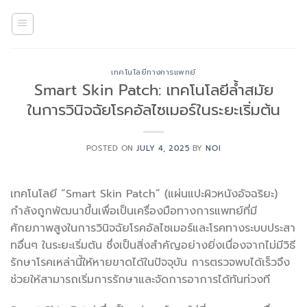
Skip
to
content
เทคโนโลยีทางการแพทย์
Smart Skin Patch: เทคโนโลยีล้ำสมัย
ในการวินิจฉัยโรคอัลไซเมอร์ในระยะเริ่มต้น
POSTED ON
JULY 4, 2025
BY
NOI
เทคโนโลยี “Smart Skin Patch” (แผ่นแปะผิวหนังอัจฉริยะ)
กำลังถูกพัฒนาขึ้นเพื่อเป็นเครื่องมือทางการแพทย์ที่มี
ศักยภาพสูงในการวินิจฉัยโรคอัลไซเมอร์และโรคทางระบบประสา
ทอื่นๆ ในระยะเริ่มต้น ซึ่งเป็นสิ่งสำคัญอย่างยิ่งเนื่องจากไม่มีวิธี
รักษาโรคเหล่านี้ให้หายขาดได้ในปัจจุบัน การตรวจพบได้เร็วจึง
ช่วยให้สามารถเริ่มการรักษาและจัดการอาการได้ทันท่วงที