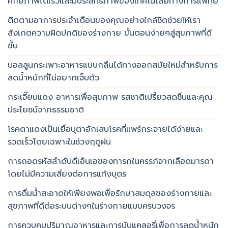
ศักยภาพได้เร็วและมีประสิทธิภาพของเทคโนโลยีทางการแพทย์
ติดตามอาการประจำเดือนของคุณอย่างใกล้ชิดช่วยให้เรา
สังเกตความผิดปกติของร่างกาย ขั้นตอนง่ายๆสู่สุขภาพที่ดี
ขึ้น
บอลลูนกระเพาะอาหารแบบกลืนได้ทางออกสมัยใหม่สำหรับการ
ลดน้ำหนักที่ไม่อยากเจ็บตัว
กระเจี๊ยบแดง อาหารเพื่อสุขภาพ รสชาติเปรี้ยวสดชื่นและคุณ
ประโยชน์จากธรรมชาติ
โรคตาแดงเป็นเยื่อบุตาอักเสบโรคที่แพร่กระจายได้ง่ายและ
รวดเร็วโดยเฉพาะในช่วงฤดูฝน
การถอดรหัสลำดับดีเอ็นเอของทารกในครรภ์จากเลือดมารดา
โดยไม่มีความเสี่ยงต่อการแท้งบุตร
การดื่มน้ำสะอาดให้เพียงพอเพื่อรักษาสมดุลของร่างกายและ
สุขภาพที่ดีต่อระบบต่างๆในร่างกายแบบครบวงจร
การควบคุมปริมาณอาหารและการนับแคลอรี่เพื่อการลดน้ำหนัก