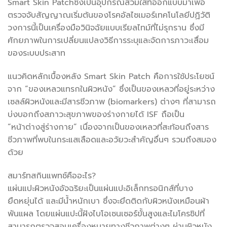
Smart Skin Patchซึ่งเป็นอุปกรณ์สวมใส่ที่ออกแบบมาเพื่อ
ตรวจจับสัญญาณเริ่มต้นของโรคอัลไซเมอร์เทคโนโลยีปฏิวัติ
วงการนี้เป็นเครื่องมือวินิจฉัยแบบเรียลไทม์ที่ไม่รุกราน ซึ่งมี
ศักยภาพในการเปลี่ยนแปลงวิธีการระบุและจัดการภาวะเสื่อม
ของระบบประสาท
แนวคิดหลักเบื้องหลัง Smart Skin Patch คือการใช้ประโยชน์
จาก “ของเหลวแทรกในผิวหนัง” ซึ่งเป็นของเหลวที่อยู่ระหว่าง
เซลล์ผิวหนังและมีสารชีวภาพ (biomarkers) ต่างๆ ที่สามารถ
บ่งบอกถึงสภาวะสุขภาพของร่างกายได้ ISF ถือเป็น
“หน้าต่างสู่ร่างกาย” เนื่องจากเป็นของเหลวที่สะท้อนถึงสาร
ชีวภาพที่พบในกระแสเลือดและอวัยวะสำคัญอื่นๆ รวมถึงสมอง
ด้วย
สมาร์ทสกินแพทช์คืออะไร?
แผ่นแปะผิวหนังอัจฉริยะเป็นแผ่นแปะอิเล็กทรอนิกส์ที่บาง
ยืดหยุ่นได้ และมีน้ำหนักเบา ซึ่งจะยึดติดกับผิวหนังเหมือนผ้า
พันแผล โดยแผ่นแปะนี้ฝังไบโอเซนเซอร์ขั้นสูงและไมโครชิปที่
สามารถตรวจสอบเครื่องหมายทางชีวภาพต่างๆ ผ่านผิวหนัง