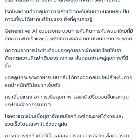
โรคไหลตายคือกลุ่มอาการเสียชีวิตกะทันหันขณะนอนหลับเป็น
ภาวะที่พบได้ยากแต่ร้ายแรง สิ่งที่คุณควรรู้
Generative AI ช่วยเร่งกระบวนการค้นคิดการค้นพบยาใหม่ที่มี
ศักยภาพได้เร็วและมีประสิทธิภาพของเทคโนโลยีทางการแพทย์
ติดตามอาการประจำเดือนของคุณอย่างใกล้ชิดช่วยให้เรา
สังเกตความผิดปกติของร่างกาย ขั้นตอนง่ายๆสู่สุขภาพที่ดี
ขึ้น
บอลลูนกระเพาะอาหารแบบกลืนได้ทางออกสมัยใหม่สำหรับการ
ลดน้ำหนักที่ไม่อยากเจ็บตัว
กระเจี๊ยบแดง อาหารเพื่อสุขภาพ รสชาติเปรี้ยวสดชื่นและคุณ
ประโยชน์จากธรรมชาติ
โรคตาแดงเป็นเยื่อบุตาอักเสบโรคที่แพร่กระจายได้ง่ายและ
รวดเร็วโดยเฉพาะในช่วงฤดูฝน
การถอดรหัสลำดับดีเอ็นเอของทารกในครรภ์จากเลือดมารดา