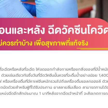
่จะฉีดหรือหลังที่จะฉีด ให้งดออกกำลังกายหรือยกสิ่งของที่มีน้ำหนั
เช่นเดียวกันซึ่งวันที่ฉีดวัคซีนนั้นควรที่จะดื่มน้ำอย่างน้อย 1,40
ือเครื่องดื่มที่มีคาเฟอีนหนักรวมไปถึงเครื่องดื่มแอลกอฮอล์ ด้ว
ไม่ถนัดด้วยสำหรับผู้ที่ได้รับประทาน ยาสลายลิ่มเลือด สามารถทานได
ำแหน่งฉีดอีกสักประมาณ 1 นาทีหลังจากฉีดเจ้าหน้าที่ จะสังเกตการณ