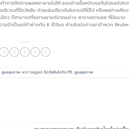
ก็จะทำการติดตามผลพยายามไม่ใช้ แขนข้างนั้นหนักจนเกินไปและไม่ควรท
ริเวณที่ฉีดวัคซีน ด้วยเช่นเดียวกันในกรณีที่มีไข้ หรือผลข้างเคียง
ม่ไหว ก็สามารถที่จะทานยาแก้ปวดอย่าง พาราเซตามอล ที่มีขนาด
ามีความจำเป็นแต่ถ้าห่างกัน 6 ชั่วโมง ห้ามรับประทานยาจำพวก Brufe
n
ดูแลสุขภาพ
and tagged
ฉีดวัคซีนโควิด-19
,
ดูแลสุขภาพ
.