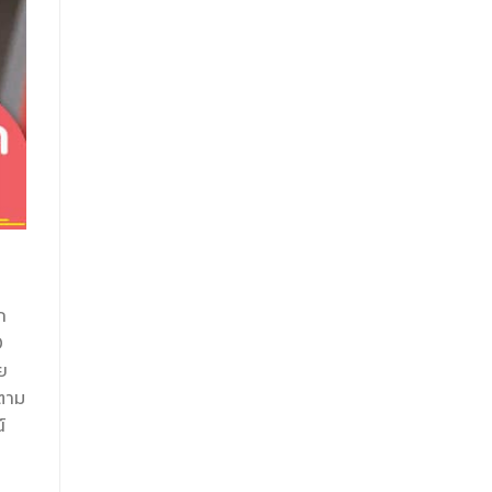
ก
0
ย
้ตาม
์