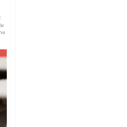
้
ัย
่าง