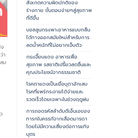
สังเกตความผิดปกติของ
ร่างกาย ขั้นตอนง่ายๆสู่สุขภาพ
ที่ดีขึ้น
บอลลูนกระเพาะอาหารแบบกลืน
ได้ทางออกสมัยใหม่สำหรับการ
ลดน้ำหนักที่ไม่อยากเจ็บตัว
ัง
ว่า
กระเจี๊ยบแดง อาหารเพื่อ
ะสม
สุขภาพ รสชาติเปรี้ยวสดชื่นและ
คุณประโยชน์จากธรรมชาติ
โรคตาแดงเป็นเยื่อบุตาอักเสบ
โรคที่แพร่กระจายได้ง่ายและ
รวดเร็วโดยเฉพาะในช่วงฤดูฝน
การถอดรหัสลำดับดีเอ็นเอของ
ัว
ทารกในครรภ์จากเลือดมารดา
โดยไม่มีความเสี่ยงต่อการแท้ง
บุตร