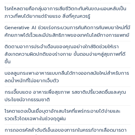
โรคไหลตายคือกลุ่มอาการเสียชีวิตกะทันหันขณะนอนหลับเป็น
ภาวะที่พบได้ยากแต่ร้ายแรง สิ่งที่คุณควรรู้
Generative AI ช่วยเร่งกระบวนการค้นคิดการค้นพบยาใหม่ที่มี
ศักยภาพได้เร็วและมีประสิทธิภาพของเทคโนโลยีทางการแพทย์
ติดตามอาการประจำเดือนของคุณอย่างใกล้ชิดช่วยให้เรา
สังเกตความผิดปกติของร่างกาย ขั้นตอนง่ายๆสู่สุขภาพที่ดี
ขึ้น
บอลลูนกระเพาะอาหารแบบกลืนได้ทางออกสมัยใหม่สำหรับการ
ลดน้ำหนักที่ไม่อยากเจ็บตัว
กระเจี๊ยบแดง อาหารเพื่อสุขภาพ รสชาติเปรี้ยวสดชื่นและคุณ
ประโยชน์จากธรรมชาติ
โรคตาแดงเป็นเยื่อบุตาอักเสบโรคที่แพร่กระจายได้ง่ายและ
รวดเร็วโดยเฉพาะในช่วงฤดูฝน
การถอดรหัสลำดับดีเอ็นเอของทารกในครรภ์จากเลือดมารดา