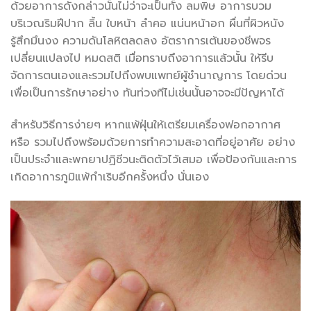
ด้วยอาการดังกล่าวนั้นไม่ว่าจะเป็นทั้ง ลมพิษ อาการบวม
บริเวณริมฝีปาก ลิ้น ใบหน้า ลำคอ แน่นหน้าอก ผื่นที่ผิวหนัง
รู้สึกมึนงง ความดันโลหิตลดลง อัตราการเต้นของชีพจร
เปลี่ยนแปลงไป หมดสติ เมื่อทราบถึงอาการแล้วนั้น ให้รีบ
จัดการตนเองและรวมไปถึงพบแพทย์ผู้ชำนาญการ โดยด่วน
เพื่อเป็นการรักษาอย่าง ทันท่วงทีไม่เช่นนั้นอาจจะมีปัญหาได้
สำหรับวิธีการง่ายๆ หากแพ้ฝุ่นให้เตรียมเครื่องฟอกอากาศ
หรือ รวมไปถึงพร้อมด้วยการทำความสะอาดที่อยู่อาศัย อย่าง
เป็นประจำและพกยาปฏิชีวนะติดตัวไว้เสมอ เพื่อป้องกันและการ
เกิดอาการภูมิแพ้กำเริบอีกครั้งหนึ่ง นั่นเอง