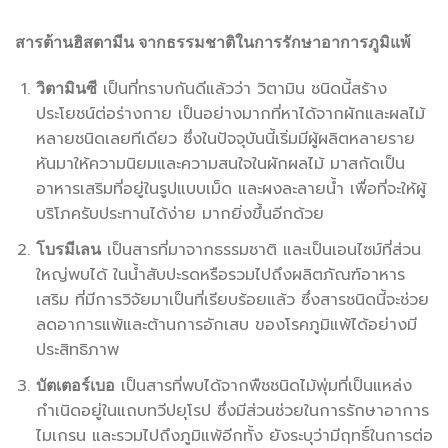
สารต้านฮิสตามีน จากธรรมชาติในการรักษาอาการภูมิแพ้
เป็นที่ทราบกันดีแล้วว่า วิตามิน ชนิดนี้สร้าง
วิตามินซี
ประโยชน์ต่อร่างกาย เป็นอย่างมากที่หาได้จากผักและผลไม้
หลายชนิดเลยทีเดียว ซึ่งในปัจจุบันนี้เริ่มมีผู้ผลิตหลายราย
หันมาให้ความนิยมและความสนใจในผักผลไม้ มาสกัดเป็น
อาหารเสริมที่อยู่ในรูปแบบเม็ด และผงละลายน้ำ เพื่อที่จะให้ผู้
บริโภครับประทานได้ง่าย มากยิ่งขึ้นอีกด้วย
เป็นสารที่มาจากธรรมชาติ และเป็นเอนไซม์ที่ส่วน
โบรมีเลน
ใหญ่พบได้ ในน้ำสับปะรดหรือรวมไปถึงผลิตภัณฑ์อาหาร
เสริม ที่มีการวิจัยมาเป็นที่เรียบร้อยแล้ว ซึ่งสารชนิดนี้จะช่วย
ลดอาการแพ้และต้านการอักเสบ ของโรคภูมิแพ้ได้อย่างมี
ประสิทธิภาพ
เป็นสารที่พบได้จากพืชชนิดไม้พุ่มที่เป็นแหล่ง
บัตเตอร์เบอ
กำเนิดอยู่ในแถบทวีปยุโรป ซึ่งมีส่วนช่วยในการรักษาอาการ
ไมเกรน และรวมไปถึงภูมิแพ้อีกทั้ง ยังระบุว่ามีฤทธิ์ในการต่อ