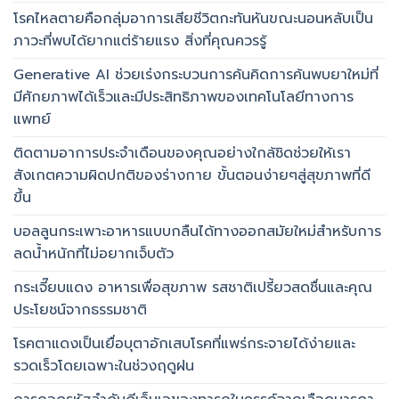
โรคไหลตายคือกลุ่มอาการเสียชีวิตกะทันหันขณะนอนหลับเป็น
ภาวะที่พบได้ยากแต่ร้ายแรง สิ่งที่คุณควรรู้
Generative AI ช่วยเร่งกระบวนการค้นคิดการค้นพบยาใหม่ที่
มีศักยภาพได้เร็วและมีประสิทธิภาพของเทคโนโลยีทางการ
แพทย์
ติดตามอาการประจำเดือนของคุณอย่างใกล้ชิดช่วยให้เรา
สังเกตความผิดปกติของร่างกาย ขั้นตอนง่ายๆสู่สุขภาพที่ดี
ขึ้น
บอลลูนกระเพาะอาหารแบบกลืนได้ทางออกสมัยใหม่สำหรับการ
ลดน้ำหนักที่ไม่อยากเจ็บตัว
กระเจี๊ยบแดง อาหารเพื่อสุขภาพ รสชาติเปรี้ยวสดชื่นและคุณ
ประโยชน์จากธรรมชาติ
โรคตาแดงเป็นเยื่อบุตาอักเสบโรคที่แพร่กระจายได้ง่ายและ
รวดเร็วโดยเฉพาะในช่วงฤดูฝน