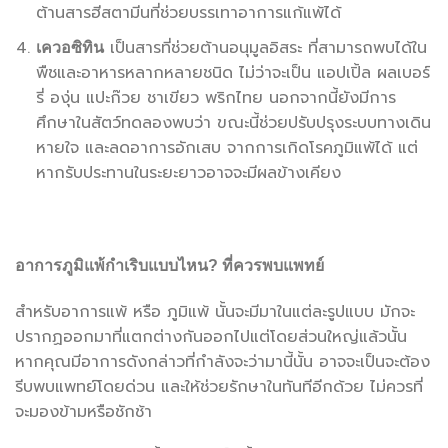
ต้านสารฮีสตามีนที่ช่วยบรรเทาอาการแก้แพ้ได้
เป็นสารที่ช่วยต้านอนุมูลอิสระ ที่สามารถพบได้ใน
เควอซิทิน
พืชและอาหารหลากหลายชนิด ไม่ว่าจะเป็น แอปเปิ้ล ผลเบอร์
รี่ องุ่น แปะก๊วย ชาเขียว พริกไทย นอกจากนี้ยังมีการ
ศึกษาในสัตว์ทดลองพบว่า ขณะนี้ช่วยปรับปรุงระบบทางเดิน
หายใจ และลดอาการอักเสบ จากการเกิดโรคภูมิแพ้ได้ แต่
หากรับประทานในระยะยาวอาจจะมีผลข้างเคียง
อาการภูมิแพ้กำเริบแบบไหน? ที่ควรพบแพทย์
สำหรับอาการแพ้ หรือ ภูมิแพ้ นั้นจะมีมาในแต่ละรูปแบบ มักจะ
ปรากฏออกมาที่แตกต่างกันออกไปแต่โดยส่วนใหญ่แล้วนั้น
หากคุณมีอาการดังกล่าวที่กำลังจะว่ามานี้นั้น อาจจะเป็นจะต้อง
รีบพบแพทย์โดยด่วน และให้ช่วยรักษาในทันทีอีกด้วย ไม่ควรที่
จะมองข้ามหรือชักช้า