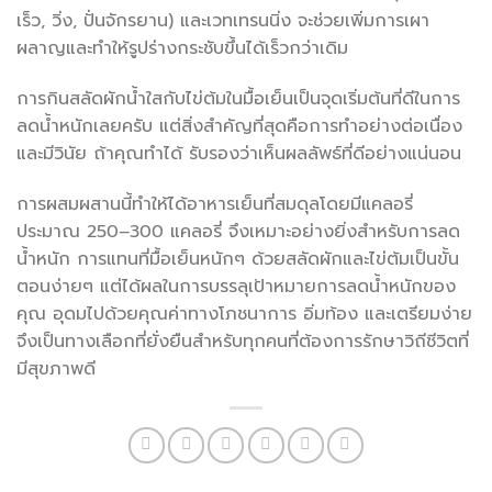
เร็ว, วิ่ง, ปั่นจักรยาน) และเวทเทรนนิ่ง จะช่วยเพิ่มการเผา
ผลาญและทำให้รูปร่างกระชับขึ้นได้เร็วกว่าเดิม
การกินสลัดผักน้ำใสกับไข่ต้มในมื้อเย็นเป็นจุดเริ่มต้นที่ดีในการ
ลดน้ำหนักเลยครับ แต่สิ่งสำคัญที่สุดคือการทำอย่างต่อเนื่อง
และมีวินัย ถ้าคุณทำได้ รับรองว่าเห็นผลลัพธ์ที่ดีอย่างแน่นอน
การผสมผสานนี้ทำให้ได้อาหารเย็นที่สมดุลโดยมีแคลอรี่
ประมาณ 250–300 แคลอรี่ จึงเหมาะอย่างยิ่งสำหรับการลด
น้ำหนัก การแทนที่มื้อเย็นหนักๆ ด้วยสลัดผักและไข่ต้มเป็นขั้น
ตอนง่ายๆ แต่ได้ผลในการบรรลุเป้าหมายการลดน้ำหนักของ
คุณ อุดมไปด้วยคุณค่าทางโภชนาการ อิ่มท้อง และเตรียมง่าย
จึงเป็นทางเลือกที่ยั่งยืนสำหรับทุกคนที่ต้องการรักษาวิถีชีวิตที่
มีสุขภาพดี