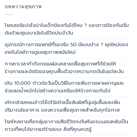
บทความสุขภาพ
โรคเฮอร์แปงไจน่าในเด็กป้องกันได้ไหม ? ของการป้องกันเริ่ม
ต้นด้วยสุขอนามัยในชีวิตประจำวัน
อุปกรณ์ทางการแพทย์ที่รองรับ 5G มีแบบบ้าง ? ยุคใหม่ของ
เทคโนโลยีการดูแลสุขภาพสมัยใหม่
การหาเวลาทำกิจกรรมผ่อนคลายเพื่อสุขภาพที่ดีช่วยให้
ร่างกายและจิตใจของคุณฟื้นตัวจากความกดดันในแต่ละวัน
เดิน 10,000 ก้าวต่อวันเป็นวิธีในการเพิ่มการเผาผลาญและ
ช่วยลดน้ำหนักไม่สร้างความเครียดให้ร่างกายเกินไป
เค้กกล้วยหอมข้าวโอ๊ตไร้แป้งเนื้อสัมผัสที่นุ่มชุ่มชื้นและเพิ่ม
ปริมาณใยอาหาร ของหวานเพื่อสุขภาพสำหรับทุกโอกาส
โรคไหลตายคือกลุ่มอาการเสียชีวิตกะทันหันขณะนอนหลับเป็น
ภาวะที่พบได้ยากแต่ร้ายแรง สิ่งที่คุณควรรู้