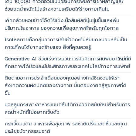
เดิน 10,000 ก้าวต่อวันเป็นวิธีในการเพิ่มการเผาผลาญและ
ช่วยลดน้ำหนักไม่สร้างความเครียดให้ร่างกายเกินไป
เค้กกล้วยหอมข้าวโอ๊ตไร้แป้งเนื้อสัมผัสที่นุ่มชุ่มชื้นและเพิ่ม
ปริมาณใยอาหาร ของหวานเพื่อสุขภาพสำหรับทุกโอกาส
โรคไหลตายคือกลุ่มอาการเสียชีวิตกะทันหันขณะนอนหลับเป็น
ภาวะที่พบได้ยากแต่ร้ายแรง สิ่งที่คุณควรรู้
Generative AI ช่วยเร่งกระบวนการค้นคิดการค้นพบยาใหม่ที่มี
ศักยภาพได้เร็วและมีประสิทธิภาพของเทคโนโลยีทางการแพทย์
ติดตามอาการประจำเดือนของคุณอย่างใกล้ชิดช่วยให้เรา
สังเกตความผิดปกติของร่างกาย ขั้นตอนง่ายๆสู่สุขภาพที่ดี
ขึ้น
บอลลูนกระเพาะอาหารแบบกลืนได้ทางออกสมัยใหม่สำหรับการ
ลดน้ำหนักที่ไม่อยากเจ็บตัว
กระเจี๊ยบแดง อาหารเพื่อสุขภาพ รสชาติเปรี้ยวสดชื่นและคุณ
ประโยชน์จากธรรมชาติ