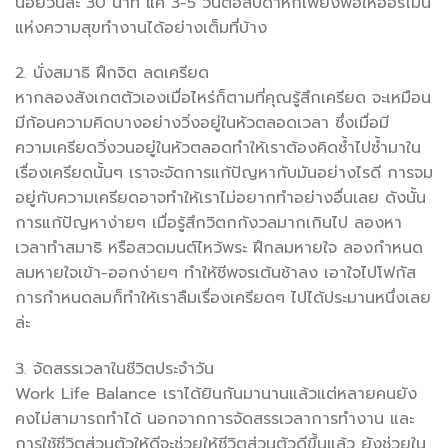
น้อยวันละ 30 นาที แค่ 3-5 วันต่อสัปดาห์ก็เพียงพอให้ฮอร์โมน
แห่งความสุขทำงานได้อย่างเต็มที่บ้าง
2. นั่งสมาธิ ฝึกจิต ลดเครียด
หากลองสังเกตตัวเองเมื่อไหร่ก็ตามที่คุณรู้สึกเครียด จะเหมือน
มีก้อนความคิดบางอย่างวิ่งอยู่ในหัวตลอดเวลา ซึ่งเมื่อมี
ความเครียดวิ่งวนอยู่ในหัวตลอดทำให้เราต้องคิดซ้ำไปซ้ำมาใน
เรื่องเครียดนั้นๆ เราจะจัดการแก้ปัญหากับมันอย่างไรดี การจม
อยู่กับความเครียดอาจทำให้เราไม่อยากทำอย่างอื่นเลย ดังนั้น
การแก้ปัญหาง่ายๆ เมื่อรู้สึกวิตกกังวลมากเกินไป ลองหา
เวลาทำสมาธิ หรือสวดมนต์ไหว้พระ ฝึกลมหายใจ ลองกำหนด
ลมหายใจเข้า-ออกง่ายๆ ทำให้ชีพจรเต้นช้าลง เอาใจไปโฟกัส
การกำหนดลมก็ทำให้เราลืมเรื่องเครียดๆ ไปได้ประมานหนึ่งเลย
ล่ะ
3. จัดสรรเวลาในชีวิตประจำวัน
Work Life Balance เราได้ยินกันมานานแล้วแต่หลายคนยัง
คงไม่สามารถทำได้ นอกจากการจัดสรรเวลาการทำงาน และ
การใช้ชีวิตส่วนตัวให้ดีจะช่วยให้ชีวิตส่วนตัวดีขึ้นแล้ว ยังช่วยใน