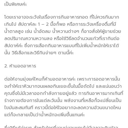
เป็นพิเศษค่ะ
โดยเราอาจจะระวังในเรื่องการกินอาหารทอด ที่ไม่ควรกินมาก
เกินไป สัปดาห์ละ 1 – 2 มื้อก็พอ หรือการระวังเครื่องดื่มที่มี
น้ำตาลสูง เช่น น้ำอัดลม น้ำหวานต่างๆ ก็อาจสั่งให้ผู้ขายช่วย
ลดปริมาณความหวานลง หรือใช้วิธีลดจำนวนแก้วที่เรากินต่อ
สัปดาห์ค่ะ ซึ่งการเลือกกินอาหารแบบที่ไม่เพิ่มน้ำหนักให้เราได้
นั้น วิธีเลือกและวิธีกินง่ายๆ ตามนี้ค่ะ
2. ห้ามอดอาหาร
ต่อให้งานยุ่งแค่ไหนก็ห้ามอดอาหารค่ะ เพราะการอดอาหารนั้น
จะทำให้เราหิวมากจนเผลอกินเยอะขึ้นในมื้อถัดไป และแน่นอนว่า
คุณซึ่งไม่มีเวลาออกกำลังกายอยู่แล้ว การกินอาหารมากเกินที่
ร่างกายต้องการในแต่ละวันนั้น พลังงานที่เหลือก็จะเปลี่ยนเป็น
ไขมันสะสมทันที คราวนี้ต่อให้ใจอยากจะลดความอ้วนขนาดไหน
แต่ก็จะกลายเป็นว่าน้ำหนักจะเพิ่มขึ้นแทนค่ะ
ซึ่งวิธีแก้ง่ายๆ สำหรับใครที่งานยุ่งจนแทบไม่มีเวลาจะกินข้าว