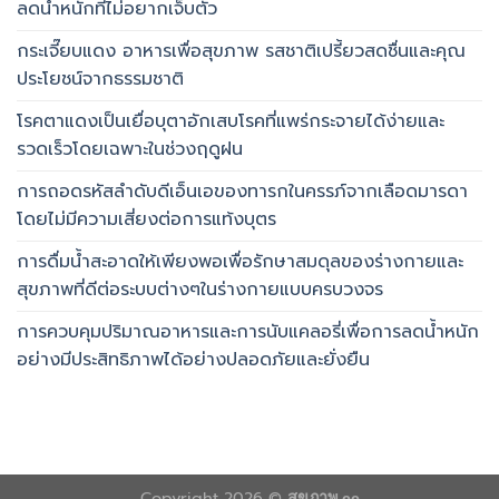
ลดน้ำหนักที่ไม่อยากเจ็บตัว
กระเจี๊ยบแดง อาหารเพื่อสุขภาพ รสชาติเปรี้ยวสดชื่นและคุณ
ประโยชน์จากธรรมชาติ
โรคตาแดงเป็นเยื่อบุตาอักเสบโรคที่แพร่กระจายได้ง่ายและ
รวดเร็วโดยเฉพาะในช่วงฤดูฝน
การถอดรหัสลำดับดีเอ็นเอของทารกในครรภ์จากเลือดมารดา
โดยไม่มีความเสี่ยงต่อการแท้งบุตร
การดื่มน้ำสะอาดให้เพียงพอเพื่อรักษาสมดุลของร่างกายและ
สุขภาพที่ดีต่อระบบต่างๆในร่างกายแบบครบวงจร
การควบคุมปริมาณอาหารและการนับแคลอรี่เพื่อการลดน้ำหนัก
อย่างมีประสิทธิภาพได้อย่างปลอดภัยและยั่งยืน
Copyright 2026 ©
สุขภาพ.cc