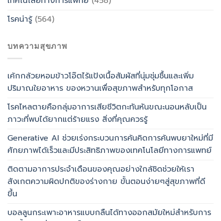
เทคโนโลยีทางการแพทย์
(458)
โรคน่ารู้
(564)
บทความสุขภาพ
เค้กกล้วยหอมข้าวโอ๊ตไร้แป้งเนื้อสัมผัสที่นุ่มชุ่มชื้นและเพิ่ม
ปริมาณใยอาหาร ของหวานเพื่อสุขภาพสำหรับทุกโอกาส
โรคไหลตายคือกลุ่มอาการเสียชีวิตกะทันหันขณะนอนหลับเป็น
ภาวะที่พบได้ยากแต่ร้ายแรง สิ่งที่คุณควรรู้
Generative AI ช่วยเร่งกระบวนการค้นคิดการค้นพบยาใหม่ที่มี
ศักยภาพได้เร็วและมีประสิทธิภาพของเทคโนโลยีทางการแพทย์
ติดตามอาการประจำเดือนของคุณอย่างใกล้ชิดช่วยให้เรา
สังเกตความผิดปกติของร่างกาย ขั้นตอนง่ายๆสู่สุขภาพที่ดี
ขึ้น
บอลลูนกระเพาะอาหารแบบกลืนได้ทางออกสมัยใหม่สำหรับการ