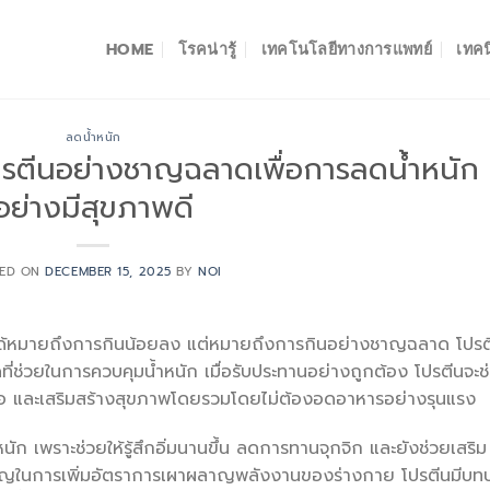
HOME
โรคน่ารู้
เทคโนโลยีทางการแพทย์
เทคน
ลดน้ำหนัก
รตีนอย่างชาญฉลาดเพื่อการลดน้ำหนัก
อย่างมีสุขภาพดี
TED ON
DECEMBER 15, 2025
BY
NOI
ม่ได้หมายถึงการกินน้อยลง แต่หมายถึงการกินอย่างชาญฉลาด โปรต
ุดที่ช่วยในการควบคุมน้ำหนัก เมื่อรับประทานอย่างถูกต้อง โปรตีนจะช
อ และเสริมสร้างสุขภาพโดยรวมโดยไม่ต้องอดอาหารอย่างรุนแรง
 เพราะช่วยให้รู้สึกอิ่มนานขึ้น ลดการทานจุกจิก และยังช่วยเสริม
สำคัญในการเพิ่มอัตราการเผาผลาญพลังงานของร่างกาย โปรตีนมีบท