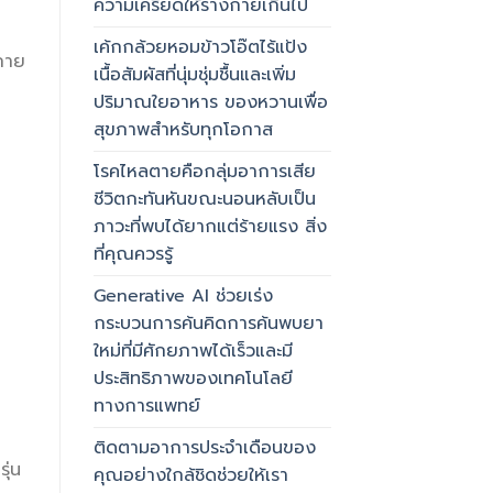
ความเครียดให้ร่างกายเกินไป
น
เค้กกล้วยหอมข้าวโอ๊ตไร้แป้ง
งกาย
เนื้อสัมผัสที่นุ่มชุ่มชื้นและเพิ่ม
ปริมาณใยอาหาร ของหวานเพื่อ
สุขภาพสำหรับทุกโอกาส
โรคไหลตายคือกลุ่มอาการเสีย
ชีวิตกะทันหันขณะนอนหลับเป็น
ภาวะที่พบได้ยากแต่ร้ายแรง สิ่ง
ที่คุณควรรู้
Generative AI ช่วยเร่ง
กระบวนการค้นคิดการค้นพบยา
ใหม่ที่มีศักยภาพได้เร็วและมี
ประสิทธิภาพของเทคโนโลยี
ทางการแพทย์
ติดตามอาการประจำเดือนของ
ุ่น
คุณอย่างใกล้ชิดช่วยให้เรา