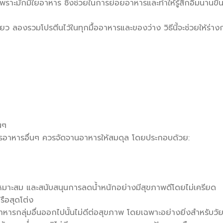
 เพราะมักมีใยอาหาร ซึ่งช่วยในการย่อยอาหารและทำให้รู้สึกอิ่มนานขึ้
ยว ลองรวมโปรตีนไว้ในทุกมื้ออาหารและของว่าง วิธีนี้จะช่วยให้ร่า
นๆ
บสารอาหารอื่นๆ ควรจัดจานอาหารให้สมดุล โดยประกอบด้วย:
เหมาะสม และสนับสนุนการลดน้ำหนักอย่างมีสุขภาพดีโดยไม่เครียด
รือสุดโต่ง
รกลุ่มอื่นออกไปนั้นไม่ดีต่อสุขภาพ โดยเฉพาะอย่างยิ่งสำหรับวัยร