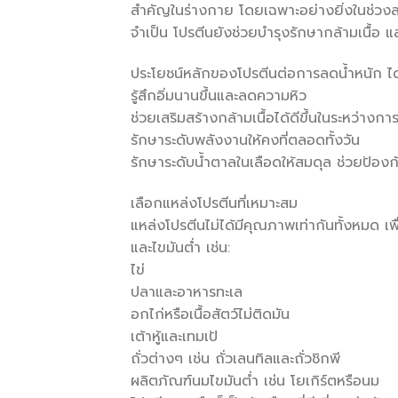
สำคัญในร่างกาย โดยเฉพาะอย่างยิ่งในช่วงลดน
จำเป็น โปรตีนยังช่วยบำรุงรักษากล้ามเนื้อ
ประโยชน์หลักของโปรตีนต่อการลดน้ำหนัก ได้
รู้สึกอิ่มนานขึ้นและลดความหิว
ช่วยเสริมสร้างกล้ามเนื้อได้ดีขึ้นในระหว่างก
รักษาระดับพลังงานให้คงที่ตลอดทั้งวัน
รักษาระดับน้ำตาลในเลือดให้สมดุล ช่วยป้
เลือกแหล่งโปรตีนที่เหมาะสม
แหล่งโปรตีนไม่ได้มีคุณภาพเท่ากันทั้งหมด 
และไขมันต่ำ เช่น:
ไข่
ปลาและอาหารทะเล
อกไก่หรือเนื้อสัตว์ไม่ติดมัน
เต้าหู้และเทมเป้
ถั่วต่างๆ เช่น ถั่วเลนทิลและถั่วชิกพี
ผลิตภัณฑ์นมไขมันต่ำ เช่น โยเกิร์ตหรือนม