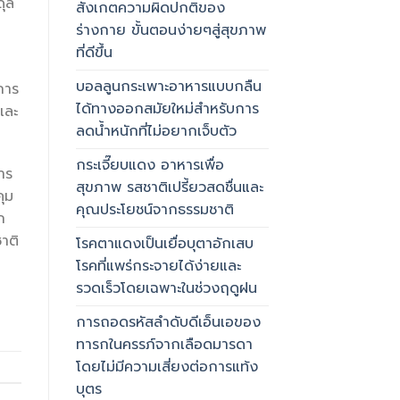
ดุล
สังเกตความผิดปกติของ
ร่างกาย ขั้นตอนง่ายๆสู่สุขภาพ
ที่ดีขึ้น
บอลลูนกระเพาะอาหารแบบกลืน
การ
ได้ทางออกสมัยใหม่สำหรับการ
และ
ลดน้ำหนักที่ไม่อยากเจ็บตัว
กระเจี๊ยบแดง อาหารเพื่อ
าร
สุขภาพ รสชาติเปรี้ยวสดชื่นและ
ุม
คุณประโยชน์จากธรรมชาติ
ก
าติ
โรคตาแดงเป็นเยื่อบุตาอักเสบ
โรคที่แพร่กระจายได้ง่ายและ
รวดเร็วโดยเฉพาะในช่วงฤดูฝน
การถอดรหัสลำดับดีเอ็นเอของ
ทารกในครรภ์จากเลือดมารดา
โดยไม่มีความเสี่ยงต่อการแท้ง
บุตร