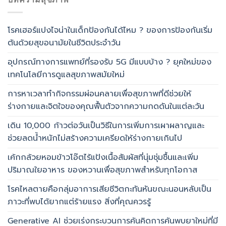
โรคเฮอร์แปงไจน่าในเด็กป้องกันได้ไหม ? ของการป้องกันเริ่ม
ต้นด้วยสุขอนามัยในชีวิตประจำวัน
อุปกรณ์ทางการแพทย์ที่รองรับ 5G มีแบบบ้าง ? ยุคใหม่ของ
เทคโนโลยีการดูแลสุขภาพสมัยใหม่
การหาเวลาทำกิจกรรมผ่อนคลายเพื่อสุขภาพที่ดีช่วยให้
ร่างกายและจิตใจของคุณฟื้นตัวจากความกดดันในแต่ละวัน
เดิน 10,000 ก้าวต่อวันเป็นวิธีในการเพิ่มการเผาผลาญและ
ช่วยลดน้ำหนักไม่สร้างความเครียดให้ร่างกายเกินไป
เค้กกล้วยหอมข้าวโอ๊ตไร้แป้งเนื้อสัมผัสที่นุ่มชุ่มชื้นและเพิ่ม
ปริมาณใยอาหาร ของหวานเพื่อสุขภาพสำหรับทุกโอกาส
โรคไหลตายคือกลุ่มอาการเสียชีวิตกะทันหันขณะนอนหลับเป็น
ภาวะที่พบได้ยากแต่ร้ายแรง สิ่งที่คุณควรรู้
Generative AI ช่วยเร่งกระบวนการค้นคิดการค้นพบยาใหม่ที่มี