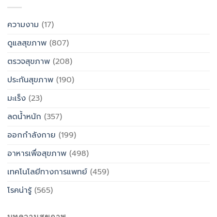
ความงาม
(17)
ดูแลสุขภาพ
(807)
ตรวจสุขภาพ
(208)
ประกันสุขภาพ
(190)
มะเร็ง
(23)
ลดน้ำหนัก
(357)
ออกกำลังกาย
(199)
อาหารเพื่อสุขภาพ
(498)
เทคโนโลยีทางการแพทย์
(459)
โรคน่ารู้
(565)
บทความสุขภาพ