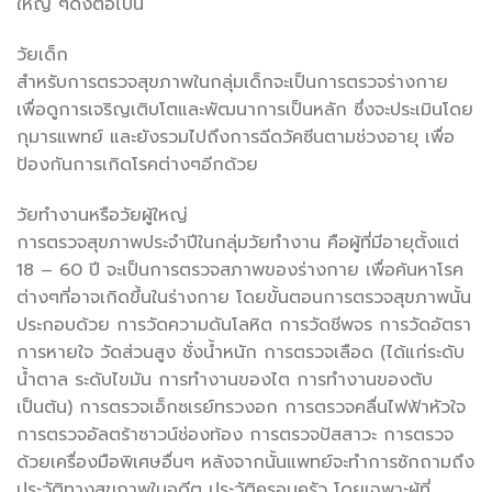
ใหญ่ ๆดังต่อไปนี้
วัยเด็ก
สำหรับการตรวจสุขภาพในกลุ่มเด็กจะเป็นการตรวจร่างกาย
เพื่อดูการเจริญเติบโตและพัฒนาการเป็นหลัก ซึ่งจะประเมินโดย
กุมารแพทย์ และยังรวมไปถึงการฉีดวัคซีนตามช่วงอายุ เพื่อ
ป้องกันการเกิดโรคต่างๆอีกด้วย
วัยทำงานหรือวัยผู้ใหญ่
การตรวจสุขภาพประจำปีในกลุ่มวัยทำงาน คือผู้ที่มีอายุตั้งแต่
18 – 60 ปี จะเป็นการตรวจสภาพของร่างกาย เพื่อค้นหาโรค
ต่างๆที่อาจเกิดขึ้นในร่างกาย โดยขั้นตอนการตรวจสุขภาพนั้น
ประกอบด้วย การวัดความดันโลหิต การวัดชีพจร การวัดอัตรา
การหายใจ วัดส่วนสูง ชั่งน้ำหนัก การตรวจเลือด (ได้แก่ระดับ
น้ำตาล ระดับไขมัน การทำงานของไต การทำงานของตับ
เป็นต้น) การตรวจเอ็กซเรย์ทรวงอก การตรวจคลื่นไฟฟ้าหัวใจ
การตรวจอัลตร้าซาวน์ช่องท้อง การตรวจปัสสาวะ การตรวจ
ด้วยเครื่องมือพิเศษอื่นๆ หลังจากนั้นแพทย์จะทำการซักถามถึง
ประวัติทางสุขภาพในอดีต ประวัติครอบครัว โดยเฉพาะผู้ที่