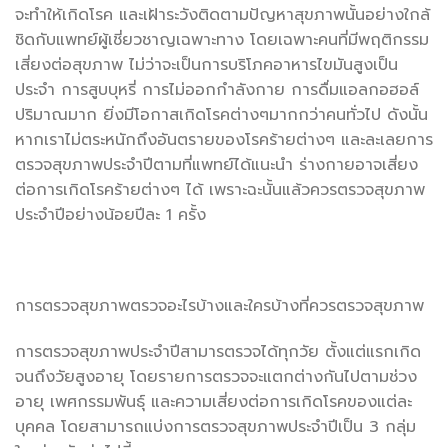
จะทำให้เกิดโรค และเฝ้าระวังติดตามปัญหาสุขภาพนั้นอย่างใกล้
ชิดกับแพทย์ผู้เชี่ยวชาญเฉพาะทาง โดยเฉพาะคนที่มีพฤติกรรม
เสี่ยงต่อสุขภาพ ไม่ว่าจะเป็นการบริโภคอาหารไขมันสูงเป็น
ประจำ การสูบบุหรี่ การไม่ออกกำลังกาย การดื่มแอลกอฮอล์
ปริมาณมาก ยิ่งมีโอกาสเกิดโรคต่างๆมากกว่าคนทั่วไป ดังนั้น
หากเราไม่ตระหนักถึงอันตรายของโรคร้ายต่างๆ และละเลยการ
ตรวจสุขภาพประจำปีตามที่แพทย์ได้แนะนำ ร่างกายอาจเสี่ยง
ต่อการเกิดโรคร้ายต่างๆ ได้ เพราะฉะนั้นแล้วควรตรวจสุขภาพ
ประจำปีอย่างน้อยปีละ 1 ครั้ง
การตรวจสุขภาพตรวจอะไรบ้างและใครบ้างที่ควรตรวจสุขภาพ
การตรวจสุขภาพประจำปีสามารตรวจได้ทุกวัย ตั้งแต่แรกเกิด
จนถึงวัยสูงอายุ โดยรายการตรวจจะแตกต่างกันไปตามช่วง
อายุ เพศกรรมพันธุ์ และความเสี่ยงต่อการเกิดโรคของแต่ละ
บุคคล โดยสามารถแบ่งการตรวจสุขภาพประจำปีเป็น 3 กลุ่ม